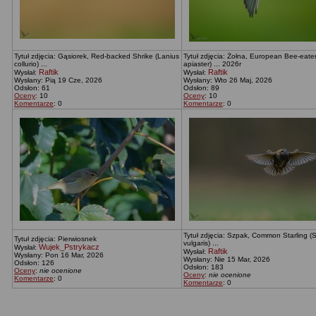
Tytuł zdjęcia: Gąsiorek, Red-backed Shrike (Lanius
Tytuł zdjęcia: Żołna, European Bee-eate
collurio) ...
apiaster) ... 2026r
Raftik
Raftik
Wysłał:
Wysłał:
Wysłany: Pią 19 Cze, 2026
Wysłany: Wto 26 Maj, 2026
Odsłon: 61
Odsłon: 89
Oceny
: 10
Oceny
: 10
Komentarze
: 0
Komentarze
: 0
Tytuł zdjęcia: Szpak, Common Starling (
Tytuł zdjęcia: Pierwiosnek
vulgaris) ...
Wujek_Pstrykacz
Wysłał:
Raftik
Wysłał:
Wysłany: Pon 16 Mar, 2026
Wysłany: Nie 15 Mar, 2026
Odsłon: 126
Odsłon: 183
Oceny
:
nie ocenione
Oceny
:
nie ocenione
Komentarze
: 0
Komentarze
: 0