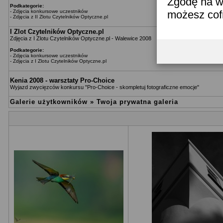
Zgodę na w
Podkategorie:
-
Zdjęcia konkursowe uczestników
możesz co
-
Zdjęcia z II Zlotu Czytelników Optyczne.pl
I Zlot Czytelników Optyczne.pl
Zdjęcia z I Zlotu Czytelników Optyczne.pl - Walewice 2008
Podkategorie:
-
Zdjęcia konkursowe uczestników
-
Zdjęcia z I Zlotu Czytelników Optyczne.pl
Kenia 2008 - warsztaty Pro-Choice
Wyjazd zwycięzców konkursu "Pro-Choice - skompletuj fotograficzne emocje"
Galerie użytkowników
»
Twoja prywatna galeria