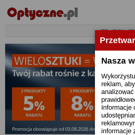
•
FAQ
•
Szukaj
•
Uży
Przetwa
Nasza wi
Wykorzystuj
reklam, aby
analizować 
prawidłoweg
Informacje 
udostępnia
reklamowym
informacje 