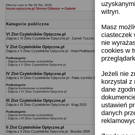
uzyskanymi 
Obecny czas to Nie 09 Sie, 2026
forum.optyczne.pl Strona Główna
->
Galerie
witryn.
Katego
Kategorie publiczne
Masz możli
ciasteczek 
VI Zlot Czytelników Optyczne.pl
Zdjęcia z VI Zlotu Czytelników Optyczne.pl - Zamek Tuczno 2013
nie wyraża
V Zlot Czytelników Optyczne.pl
cookies w 
Zdjęcia z V Zlotu Czytelników Optyczne.pl - Hotel Podklasztorze 2012
przeglądark
Podkategorie:
-
Zdjęcia konkursowe uczestników
-
Zdjęcia z V Zlotu Czytelników Optyczne.pl
Jeżeli nie 
IV Zlot Czytelników Optyczne.pl
Zdjęcia z IV Zlotu Czytelników Optyczne.pl - Pałac Łochów 2011
korzystał z
Podkategorie:
dane zgodn
-
Zdjęcia konkursowe uczestników
-
Zdjęcia z IV Zlotu Czytelników Optyczne.pl
dokumencie 
III Zlot Czytelników Optyczne.pl
ustawień pr
Zdjęcia z III Zlotu Czytelników Optyczne.pl - Krąg 2010
danych prz
Podkategorie:
-
Zdjęcia konkursowe uczestników
-
Zdjęcia z III Zlotu Czytelników Optyczne.pl
reklamowych
II Zlot Czytelników Optyczne.pl
Zdjęcia z II Zlotu Czytelników Optyczne.pl - Brunów 2009