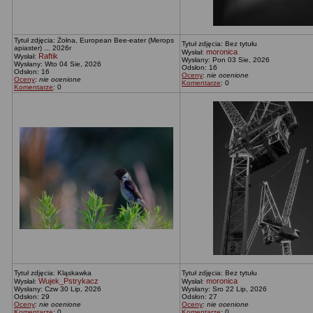
Tytuł zdjęcia: Żołna, European Bee-eater (Merops
Tytuł zdjęcia: Bez tytułu
apiaster) ... 2026r
moronica
Wysłał:
Raftik
Wysłał:
Wysłany: Pon 03 Sie, 2026
Wysłany: Wto 04 Sie, 2026
Odsłon: 16
Odsłon: 16
Oceny
:
nie ocenione
Oceny
:
nie ocenione
Komentarze
: 0
Komentarze
: 0
Tytuł zdjęcia: Kląskawka
Tytuł zdjęcia: Bez tytułu
Wujek_Pstrykacz
moronica
Wysłał:
Wysłał:
Wysłany: Czw 30 Lip, 2026
Wysłany: Sro 22 Lip, 2026
Odsłon: 29
Odsłon: 27
Oceny
:
nie ocenione
Oceny
:
nie ocenione
Komentarze
: 0
Komentarze
: 0