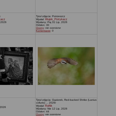
k
Tytuł zdjęcia: Potrzeszcz
kacz
Wujek_Pstrykacz
Wysłał:
 2026
Wysłany: Pią 31 Lip, 2026
Odsłon: 30
Oceny
:
nie ocenione
Komentarze
: 0
Tytuł zdjęcia: Gąsiorek, Red-backed Shrike (Lanius
collurio) ... 2026r
Raftik
Wysłał:
 2026
Wysłany: Nie 12 Lip, 2026
Odsłon: 44
Oceny
:
nie ocenione