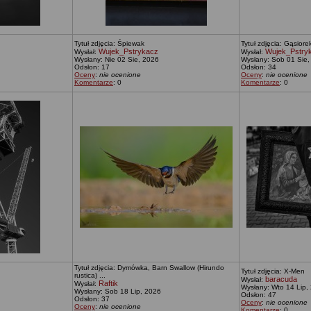
Tytuł zdjęcia: Śpiewak
Tytuł zdjęcia: Gąsiore
Wujek_Pstrykacz
Wujek_Pstry
Wysłał:
Wysłał:
Wysłany: Nie 02 Sie, 2026
Wysłany: Sob 01 Sie,
Odsłon: 17
Odsłon: 34
Oceny
:
nie ocenione
Oceny
:
nie ocenione
Komentarze
: 0
Komentarze
: 0
Tytuł zdjęcia: Dymówka, Barn Swallow (Hirundo
Tytuł zdjęcia: X-Men
rustica) ...
baracuda
Wysłał:
Raftik
Wysłał:
Wysłany: Wto 14 Lip,
Wysłany: Sob 18 Lip, 2026
Odsłon: 47
Odsłon: 37
Oceny
:
nie ocenione
Oceny
:
nie ocenione
Komentarze
: 0