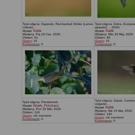
Tytuł zdjęcia: Gąsiorek, Red-backed Shrike (Lanius
Tytuł zdjęcia: Żołna, Europ
collurio) ...
apiaster) ... 2026r
Raftik
Raftik
Wysłał:
Wysłał:
Wysłany: Pią 19 Cze, 2026
Wysłany: Wto 26 Maj, 2026
Odsłon: 61
Odsłon: 89
Oceny
: 10
Oceny
: 10
Komentarze
: 0
Komentarze
: 0
Tytuł zdjęcia: Szpak, Common
Tytuł zdjęcia: Pierwiosnek
vulgaris) ...
Wujek_Pstrykacz
Wysłał:
Raftik
Wysłał:
Wysłany: Pon 16 Mar, 2026
Wysłany: Nie 15 Mar, 2026
Odsłon: 124
Odsłon: 182
Oceny
:
nie ocenione
Oceny
:
nie ocenione
Komentarze
: 0
Komentarze
: 0