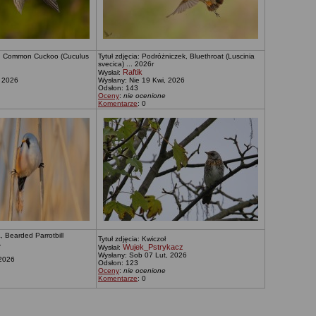
ka, Common Cuckoo (Cuculus
Tytuł zdjęcia: Podróżniczek, Bluethroat (Luscinia
svecica) ... 2026r
Raftik
Wysłał:
, 2026
Wysłany: Nie 19 Kwi, 2026
Odsłon: 143
Oceny
:
nie ocenione
Komentarze
: 0
, Bearded Parrotbill
Tytuł zdjęcia: Kwiczoł
.
Wujek_Pstrykacz
Wysłał:
Wysłany: Sob 07 Lut, 2026
 2026
Odsłon: 123
Oceny
:
nie ocenione
Komentarze
: 0