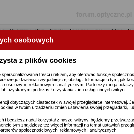
forum.optyczne.pl
kaj
•
Użytkownicy
•
Grupy
•
Statystyki
•
Rejestracja
•
Zaloguj
•
Galerie
•
Ulu
nych osobowych
----- R E K L A M A -----
zysta z plików cookies
 spersonalizowania treści i reklam, aby oferować funkcje społeczno
widłowego działania i wygodniejszej obsługi. Informacje o tym, jak ko
cznościowym, reklamowym i analitycznym. Partnerzy mogą połączyć 
ub uzyskanymi podczas korzystania z ich usług i innych witryn.
ncji dotyczących ciasteczek w swojej przeglądarce internetowej. Je
ookies w twoim urządzeniu zmień ustawienia swojej przeglądarki, lu
ień i będziesz nadal korzystał z naszej witryny, będziemy przetwarz
ncie tym znajdziesz też więcej informacji na temat ustawień przegl
artnerów społecznościowych, reklamowych i analitycznych.