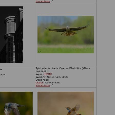
Komentarze
: 0
Tytuł zdjęcia: Kania Czarna, Black Kite (Milvus
łu
migrans) ...
Raftik
Wysłał:
 2026
Wysłany: Nie 21 Cze, 2026
Odsłon: 65
Oceny
:
nie ocenione
Komentarze
: 0