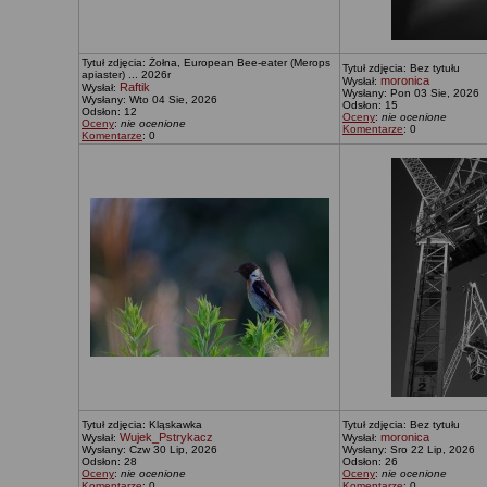
Tytuł zdjęcia: Żołna, European Bee-eater (Merops
Tytuł zdjęcia: Bez tytułu
apiaster) ... 2026r
moronica
Wysłał:
Raftik
Wysłał:
Wysłany: Pon 03 Sie, 2026
Wysłany: Wto 04 Sie, 2026
Odsłon: 15
Odsłon: 12
Oceny
:
nie ocenione
Oceny
:
nie ocenione
Komentarze
: 0
Komentarze
: 0
Tytuł zdjęcia: Kląskawka
Tytuł zdjęcia: Bez tytułu
Wujek_Pstrykacz
moronica
Wysłał:
Wysłał:
Wysłany: Czw 30 Lip, 2026
Wysłany: Sro 22 Lip, 2026
Odsłon: 28
Odsłon: 26
Oceny
:
nie ocenione
Oceny
:
nie ocenione
Komentarze
: 0
Komentarze
: 0