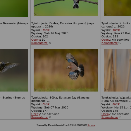
ean Bee-eater (Merops
Tytuł zdjęcia: Dudek, Eurasian Hoopoe (Upupa
Tytuł zdjęcia: Kukuł
epops) ... 2026r
canorus) ... 2026r
Raftik
Raftik
Wysłał:
Wysłał:
Wysłany: Sob 16 Maj, 2026
Wysłany: Pon 27 Kwi
Odsłon: 102
Odsłon: 133
Oceny
: 10
Oceny
:
nie ocenione
Komentarze
: 0
Komentarze
: 0
 Starling (Sturnus
Tytuł zdjęcia: Sójka, Eurasian Jay (Garrulus
Tytuł zdjęcia: Wąsatka
glandarius) ...
(Panurus biarmicus) ..
Raftik
Raftik
Wysłał:
Wysłał:
Wysłany: Sob 07 Mar, 2026
Wysłany: Nie 15 Lut,
Odsłon: 177
Odsłon: 145
Oceny
:
nie ocenione
Oceny
:
nie ocenione
Komentarze
: 0
Komentarze
: 0
Powered by Photo Album Addon 2.0.51 © 2002-2003
Smartor