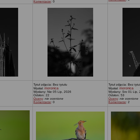
Komentarze
: 0
Tytuł zdjęcia: Bez tytułu
Tytuł zdjęcia: Bez tytu
moronica
moronica
Wysłał:
Wysłał:
Wysłany: Nie 05 Lip, 2026
Wysłany: Sro 01 Lip,
Odsłon: 22
Odsłon: 53
Oceny
:
nie ocenione
Oceny
:
nie ocenione
Komentarze
: 0
Komentarze
: 2