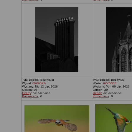
Tytuł zdjęcia: Bez tytułu
Tytuł zdjęcia: Bez tytułu
moronica
moronica
Wysłał:
Wysłał:
Wysłany: Nie 12 Lip, 2026
Wysłany: Pon 06 Lip, 2026
Odsłon: 29
Odsłon: 29
Oceny
:
nie ocenione
Oceny
:
nie ocenione
Komentarze
: 0
Komentarze
: 0