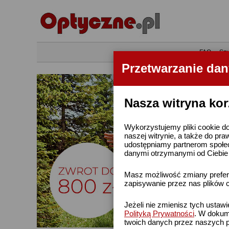
•
FAQ
•
Szu
Przetwarzanie da
Nasza witryna kor
Wykorzystujemy pliki cookie do
naszej witrynie, a także do pra
udostępniamy partnerom społe
danymi otrzymanymi od Ciebie l
Masz możliwość zmiany prefere
zapisywanie przez nas plików c
Jeżeli nie zmienisz tych ustaw
Polityką Prywatności
. W dokume
twoich danych przez naszych p