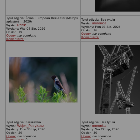
Tytuł zdjęcia: Żołna, European Bee-eater (Merops
Tytuł zdjęcia: Bez tytułu
apiaster) ... 2026r
moronica
Wysłał:
Raftik
Wysłał:
Wysłany: Pon 03 Sie, 2026
Wysłany: Wto 04 Sie, 2026
Odsłon: 16
Odsłon: 19
Oceny
:
nie ocenione
Oceny
:
nie ocenione
Komentarze
: 0
Komentarze
: 0
Tytuł zdjęcia: Kląskawka
Tytuł zdjęcia: Bez tytułu
Wujek_Pstrykacz
moronica
Wysłał:
Wysłał:
Wysłany: Czw 30 Lip, 2026
Wysłany: Sro 22 Lip, 2026
Odsłon: 29
Odsłon: 30
Oceny
:
nie ocenione
Oceny
:
nie ocenione
Komentarze
: 0
Komentarze
: 0