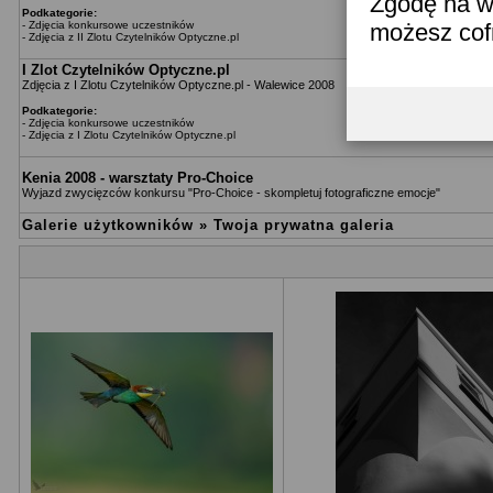
Zgodę na w
Podkategorie:
-
Zdjęcia konkursowe uczestników
możesz co
-
Zdjęcia z II Zlotu Czytelników Optyczne.pl
I Zlot Czytelników Optyczne.pl
Zdjęcia z I Zlotu Czytelników Optyczne.pl - Walewice 2008
Podkategorie:
-
Zdjęcia konkursowe uczestników
-
Zdjęcia z I Zlotu Czytelników Optyczne.pl
Kenia 2008 - warsztaty Pro-Choice
Wyjazd zwycięzców konkursu "Pro-Choice - skompletuj fotograficzne emocje"
Galerie użytkowników
»
Twoja prywatna galeria