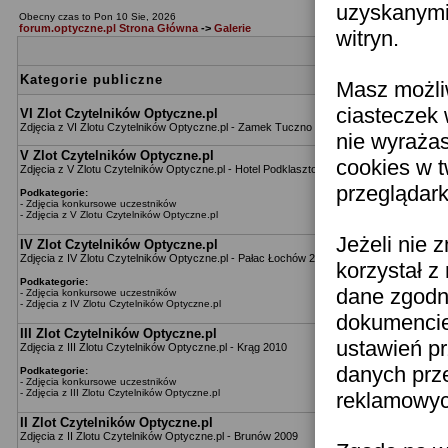
uzyskanymi 
Obecny czas to Pon 10 Sie, 2026
forum.optyczne.pl Strona Główna
->
Galerie
witryn.
Katego
Kategorie publiczne
Masz możli
ciasteczek 
VI Zlot Czytelników Optyczne.pl
Zdjęcia z VI Zlotu Czytelników Optyczne.pl - Zamek Tuczno 2013
nie wyraża
V Zlot Czytelników Optyczne.pl
cookies w 
Zdjęcia z V Zlotu Czytelników Optyczne.pl - Hotel Podklasztorze 2012
przeglądark
Podkategorie:
-
Zdjęcia konkursowe uczestników
-
Zdjęcia z V Zlotu Czytelników Optyczne.pl
Jeżeli nie 
IV Zlot Czytelników Optyczne.pl
Zdjęcia z IV Zlotu Czytelników Optyczne.pl - Pałac Łochów 2011
korzystał z
Podkategorie:
dane zgodn
-
Zdjęcia konkursowe uczestników
-
Zdjęcia z IV Zlotu Czytelników Optyczne.pl
dokumencie 
III Zlot Czytelników Optyczne.pl
ustawień pr
Zdjęcia z III Zlotu Czytelników Optyczne.pl - Krąg 2010
danych prz
Podkategorie:
-
Zdjęcia konkursowe uczestników
-
Zdjęcia z III Zlotu Czytelników Optyczne.pl
reklamowych
II Zlot Czytelników Optyczne.pl
Zdjęcia z II Zlotu Czytelników Optyczne.pl - Brunów 2009