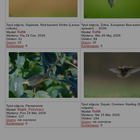
Tytuł zdjęcia: Gąsiorek, Red-backed Shrike (Lanius
Tytuł zdjęcia: Żołna, European Bee-eate
collurio) ...
apiaster) ... 2026r
Raftik
Raftik
Wysłał:
Wysłał:
Wysłany: Pią 19 Cze, 2026
Wysłany: Wto 26 Maj, 2026
Odsłon: 61
Odsłon: 89
Oceny
: 10
Oceny
: 10
Komentarze
: 0
Komentarze
: 0
Tytuł zdjęcia: Szpak, Common Starling (
Tytuł zdjęcia: Pierwiosnek
vulgaris) ...
Wujek_Pstrykacz
Wysłał:
Raftik
Wysłał:
Wysłany: Pon 16 Mar, 2026
Wysłany: Nie 15 Mar, 2026
Odsłon: 127
Odsłon: 184
Oceny
:
nie ocenione
Oceny
:
nie ocenione
Komentarze
: 0
Komentarze
: 0