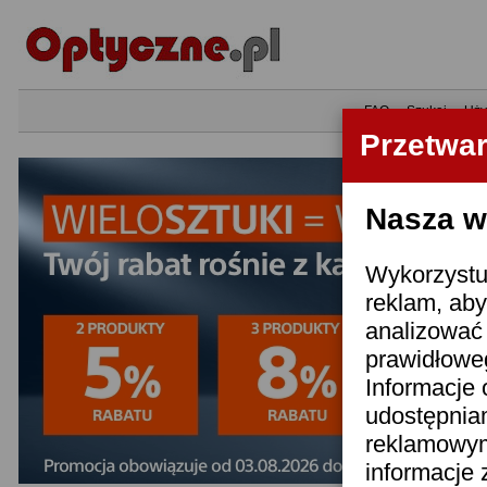
•
FAQ
•
Szukaj
•
Uży
Przetwa
Nasza wi
Wykorzystuj
reklam, aby
analizować 
prawidłoweg
Informacje 
udostępnia
reklamowym
informacje 