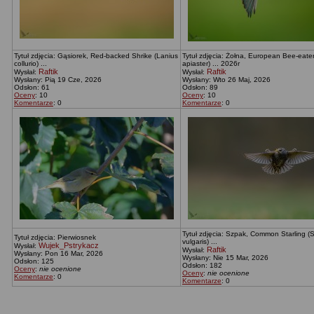
Tytuł zdjęcia: Gąsiorek, Red-backed Shrike (Lanius
Tytuł zdjęcia: Żołna, European Bee-eate
collurio) ...
apiaster) ... 2026r
Raftik
Raftik
Wysłał:
Wysłał:
Wysłany: Pią 19 Cze, 2026
Wysłany: Wto 26 Maj, 2026
Odsłon: 61
Odsłon: 89
Oceny
: 10
Oceny
: 10
Komentarze
: 0
Komentarze
: 0
Tytuł zdjęcia: Szpak, Common Starling (
Tytuł zdjęcia: Pierwiosnek
vulgaris) ...
Wujek_Pstrykacz
Wysłał:
Raftik
Wysłał:
Wysłany: Pon 16 Mar, 2026
Wysłany: Nie 15 Mar, 2026
Odsłon: 125
Odsłon: 182
Oceny
:
nie ocenione
Oceny
:
nie ocenione
Komentarze
: 0
Komentarze
: 0