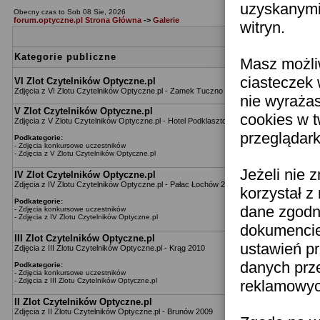
uzyskanymi 
Obecny czas to Sob 08 Sie, 2026
forum.optyczne.pl Strona Główna
->
Galerie
witryn.
Katego
Kategorie publiczne
Masz możli
ciasteczek 
VI Zlot Czytelników Optyczne.pl
Zdjęcia z VI Zlotu Czytelników Optyczne.pl - Zamek Tuczno 2013
nie wyraża
V Zlot Czytelników Optyczne.pl
cookies w 
Zdjęcia z V Zlotu Czytelników Optyczne.pl - Hotel Podklasztorze 2012
przeglądark
Podkategorie:
-
Zdjęcia konkursowe uczestników
-
Zdjęcia z V Zlotu Czytelników Optyczne.pl
Jeżeli nie 
IV Zlot Czytelników Optyczne.pl
Zdjęcia z IV Zlotu Czytelników Optyczne.pl - Pałac Łochów 2011
korzystał z
Podkategorie:
dane zgodn
-
Zdjęcia konkursowe uczestników
-
Zdjęcia z IV Zlotu Czytelników Optyczne.pl
dokumencie 
III Zlot Czytelników Optyczne.pl
ustawień pr
Zdjęcia z III Zlotu Czytelników Optyczne.pl - Krąg 2010
danych prz
Podkategorie:
-
Zdjęcia konkursowe uczestników
-
Zdjęcia z III Zlotu Czytelników Optyczne.pl
reklamowych
II Zlot Czytelników Optyczne.pl
Zdjęcia z II Zlotu Czytelników Optyczne.pl - Brunów 2009