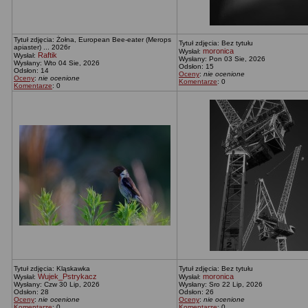
Tytuł zdjęcia: Żołna, European Bee-eater (Merops
Tytuł zdjęcia: Bez tytułu
apiaster) ... 2026r
moronica
Wysłał:
Raftik
Wysłał:
Wysłany: Pon 03 Sie, 2026
Wysłany: Wto 04 Sie, 2026
Odsłon: 15
Odsłon: 14
Oceny
:
nie ocenione
Oceny
:
nie ocenione
Komentarze
: 0
Komentarze
: 0
Tytuł zdjęcia: Kląskawka
Tytuł zdjęcia: Bez tytułu
Wujek_Pstrykacz
moronica
Wysłał:
Wysłał:
Wysłany: Czw 30 Lip, 2026
Wysłany: Sro 22 Lip, 2026
Odsłon: 28
Odsłon: 26
Oceny
:
nie ocenione
Oceny
:
nie ocenione
Komentarze
: 0
Komentarze
: 0