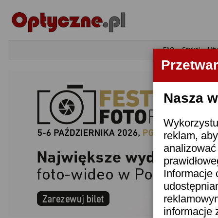
•
FAQ
•
Szukaj
•
Uży
Przetwa
Nasza wi
Wykorzystuj
reklam, aby
analizować 
prawidłoweg
Informacje 
udostępnia
reklamowym
informacje 