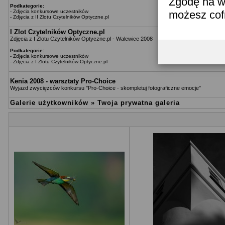
Zgodę na w
Podkategorie:
-
Zdjęcia konkursowe uczestników
możesz co
-
Zdjęcia z II Zlotu Czytelników Optyczne.pl
I Zlot Czytelników Optyczne.pl
Zdjęcia z I Zlotu Czytelników Optyczne.pl - Walewice 2008
Podkategorie:
-
Zdjęcia konkursowe uczestników
-
Zdjęcia z I Zlotu Czytelników Optyczne.pl
Kenia 2008 - warsztaty Pro-Choice
Wyjazd zwycięzców konkursu "Pro-Choice - skompletuj fotograficzne emocje"
Galerie użytkowników
»
Twoja prywatna galeria