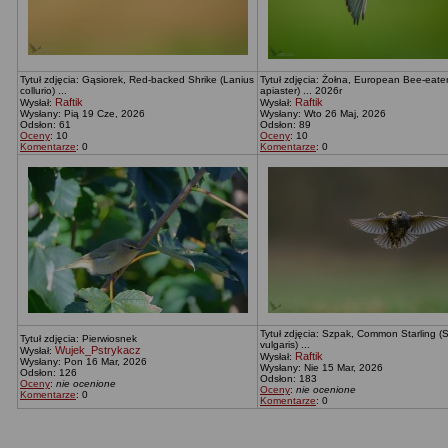
Tytuł zdjęcia: Gąsiorek, Red-backed Shrike (Lanius
Tytuł zdjęcia: Żołna, European Bee-eate
collurio) ...
apiaster) ... 2026r
Raftik
Raftik
Wysłał:
Wysłał:
Wysłany: Pią 19 Cze, 2026
Wysłany: Wto 26 Maj, 2026
Odsłon: 61
Odsłon: 89
Oceny
: 10
Oceny
: 10
Komentarze
: 0
Komentarze
: 0
Tytuł zdjęcia: Szpak, Common Starling (
Tytuł zdjęcia: Pierwiosnek
vulgaris) ...
Wujek_Pstrykacz
Wysłał:
Raftik
Wysłał:
Wysłany: Pon 16 Mar, 2026
Wysłany: Nie 15 Mar, 2026
Odsłon: 126
Odsłon: 183
Oceny
:
nie ocenione
Oceny
:
nie ocenione
Komentarze
: 0
Komentarze
: 0