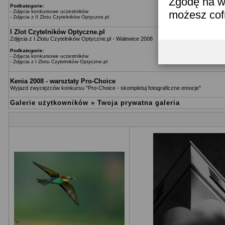
Zgodę na w
Podkategorie:
-
Zdjęcia konkursowe uczestników
możesz co
-
Zdjęcia z II Zlotu Czytelników Optyczne.pl
I Zlot Czytelników Optyczne.pl
Zdjęcia z I Zlotu Czytelników Optyczne.pl - Walewice 2008
Podkategorie:
-
Zdjęcia konkursowe uczestników
-
Zdjęcia z I Zlotu Czytelników Optyczne.pl
Kenia 2008 - warsztaty Pro-Choice
Wyjazd zwycięzców konkursu "Pro-Choice - skompletuj fotograficzne emocje"
Galerie użytkowników
»
Twoja prywatna galeria