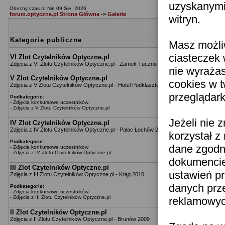
uzyskanymi 
Obecny czas to Nie 09 Sie, 2026
forum.optyczne.pl Strona Główna
->
Galerie
witryn.
Katego
Kategorie publiczne
Masz możli
ciasteczek 
VI Zlot Czytelników Optyczne.pl
Zdjęcia z VI Zlotu Czytelników Optyczne.pl - Zamek Tuczno 2013
nie wyraża
V Zlot Czytelników Optyczne.pl
cookies w 
Zdjęcia z V Zlotu Czytelników Optyczne.pl - Hotel Podklasztorze 2012
przeglądark
Podkategorie:
-
Zdjęcia konkursowe uczestników
-
Zdjęcia z V Zlotu Czytelników Optyczne.pl
Jeżeli nie 
IV Zlot Czytelników Optyczne.pl
Zdjęcia z IV Zlotu Czytelników Optyczne.pl - Pałac Łochów 2011
korzystał z
Podkategorie:
dane zgodn
-
Zdjęcia konkursowe uczestników
-
Zdjęcia z IV Zlotu Czytelników Optyczne.pl
dokumencie 
III Zlot Czytelników Optyczne.pl
ustawień pr
Zdjęcia z III Zlotu Czytelników Optyczne.pl - Krąg 2010
danych prz
Podkategorie:
-
Zdjęcia konkursowe uczestników
-
Zdjęcia z III Zlotu Czytelników Optyczne.pl
reklamowych
II Zlot Czytelników Optyczne.pl
Zdjęcia z II Zlotu Czytelników Optyczne.pl - Brunów 2009