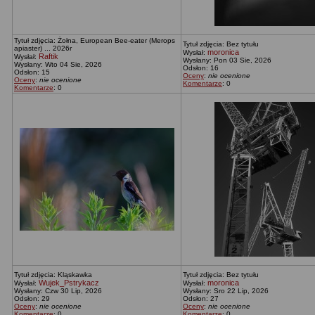
Tytuł zdjęcia: Żołna, European Bee-eater (Merops
Tytuł zdjęcia: Bez tytułu
apiaster) ... 2026r
moronica
Wysłał:
Raftik
Wysłał:
Wysłany: Pon 03 Sie, 2026
Wysłany: Wto 04 Sie, 2026
Odsłon: 16
Odsłon: 15
Oceny
:
nie ocenione
Oceny
:
nie ocenione
Komentarze
: 0
Komentarze
: 0
Tytuł zdjęcia: Kląskawka
Tytuł zdjęcia: Bez tytułu
Wujek_Pstrykacz
moronica
Wysłał:
Wysłał:
Wysłany: Czw 30 Lip, 2026
Wysłany: Sro 22 Lip, 2026
Odsłon: 29
Odsłon: 27
Oceny
:
nie ocenione
Oceny
:
nie ocenione
Komentarze
: 0
Komentarze
: 0