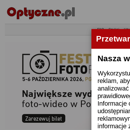
•
FAQ
•
Szukaj
•
Uży
Przetwa
Nasza wi
Wykorzystuj
reklam, aby
analizować 
prawidłoweg
Informacje 
udostępnia
reklamowym
informacje 