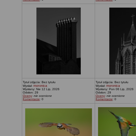
Tytuł zdjęcia: Bez tytułu
Tytuł zdjęcia: Bez tytułu
moronica
moronica
Wysłał:
Wysłał:
Wysłany: Nie 12 Lip, 2026
Wysłany: Pon 06 Lip, 2026
Odsłon: 29
Odsłon: 29
Oceny
:
nie ocenione
Oceny
:
nie ocenione
Komentarze
: 0
Komentarze
: 0