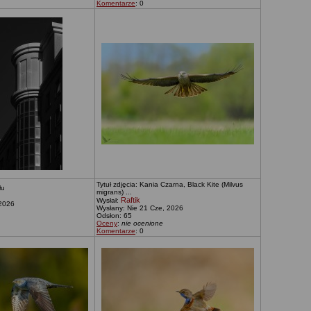
Komentarze
: 0
Tytuł zdjęcia: Kania Czarna, Black Kite (Milvus
łu
migrans) ...
Raftik
Wysłał:
 2026
Wysłany: Nie 21 Cze, 2026
Odsłon: 65
Oceny
:
nie ocenione
Komentarze
: 0