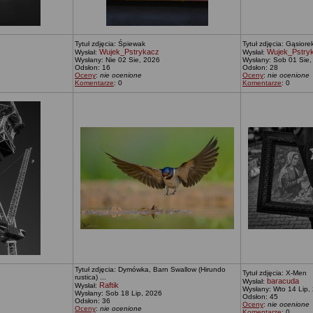
Tytuł zdjęcia: Śpiewak
Tytuł zdjęcia: Gąsiore
Wujek_Pstrykacz
Wujek_Pstry
Wysłał:
Wysłał:
Wysłany: Nie 02 Sie, 2026
Wysłany: Sob 01 Sie,
Odsłon: 16
Odsłon: 28
Oceny
:
nie ocenione
Oceny
:
nie ocenione
Komentarze
: 0
Komentarze
: 0
Tytuł zdjęcia: Dymówka, Barn Swallow (Hirundo
Tytuł zdjęcia: X-Men
rustica) ...
baracuda
Wysłał:
Raftik
Wysłał:
Wysłany: Wto 14 Lip,
Wysłany: Sob 18 Lip, 2026
Odsłon: 45
Odsłon: 36
Oceny
:
nie ocenione
Oceny
:
nie ocenione
Komentarze
: 0