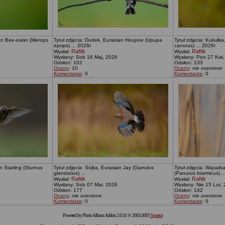
ean Bee-eater (Merops
Tytuł zdjęcia: Dudek, Eurasian Hoopoe (Upupa
Tytuł zdjęcia: Kukuł
epops) ... 2026r
canorus) ... 2026r
Raftik
Raftik
Wysłał:
Wysłał:
Wysłany: Sob 16 Maj, 2026
Wysłany: Pon 27 Kwi
Odsłon: 102
Odsłon: 133
Oceny
: 10
Oceny
:
nie ocenione
Komentarze
: 0
Komentarze
: 0
 Starling (Sturnus
Tytuł zdjęcia: Sójka, Eurasian Jay (Garrulus
Tytuł zdjęcia: Wąsatka
glandarius) ...
(Panurus biarmicus) ..
Raftik
Raftik
Wysłał:
Wysłał:
Wysłany: Sob 07 Mar, 2026
Wysłany: Nie 15 Lut,
Odsłon: 177
Odsłon: 142
Oceny
:
nie ocenione
Oceny
:
nie ocenione
Komentarze
: 0
Komentarze
: 0
Powered by Photo Album Addon 2.0.51 © 2002-2003
Smartor