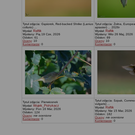
Tytuł zdjęcia: Gąsiorek, Red-backed Shrike (Lanius
Tytuł zdjęcia: Żołna, Europ
collurio) ...
apiaster) ... 2026r
Raftik
Raftik
Wysłał:
Wysłał:
Wysłany: Pią 19 Cze, 2026
Wysłany: Wto 26 Maj, 2026
Odsłon: 61
Odsłon: 89
Oceny
: 10
Oceny
: 10
Komentarze
: 0
Komentarze
: 0
Tytuł zdjęcia: Szpak, Common
Tytuł zdjęcia: Pierwiosnek
vulgaris) ...
Wujek_Pstrykacz
Wysłał:
Raftik
Wysłał:
Wysłany: Pon 16 Mar, 2026
Wysłany: Nie 15 Mar, 2026
Odsłon: 124
Odsłon: 182
Oceny
:
nie ocenione
Oceny
:
nie ocenione
Komentarze
: 0
Komentarze
: 0