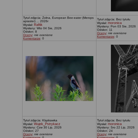
Tytuł zdjęcia: Żołna, European Bee-eater (Merops
Tytuł zdjęcia: Bez tytułu
apiaster) ... 2026r
moronica
Wysłał:
Raftik
Wysłał:
Wysłany: Pon 03 Sie, 2026
Wysłany: Wto 04 Sie, 2026
Odsłon: 11
Odsłon: 8
Oceny
:
nie ocenione
Oceny
:
nie ocenione
Komentarze
: 0
Komentarze
: 0
Tytuł zdjęcia: Kląskawka
Tytuł zdjęcia: Bez tytułu
Wujek_Pstrykacz
moronica
Wysłał:
Wysłał:
Wysłany: Czw 30 Lip, 2026
Wysłany: Sro 22 Lip, 2026
Odsłon: 27
Odsłon: 24
Oceny
:
nie ocenione
Oceny
:
nie ocenione
Komentarze
: 0
Komentarze
: 0