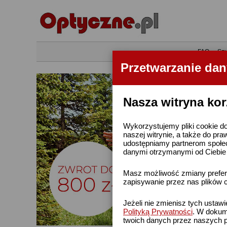
•
FAQ
•
Szu
Przetwarzanie da
Nasza witryna kor
Wykorzystujemy pliki cookie do
naszej witrynie, a także do pra
udostępniamy partnerom społe
danymi otrzymanymi od Ciebie l
Masz możliwość zmiany prefere
zapisywanie przez nas plików c
Jeżeli nie zmienisz tych ustaw
Polityką Prywatności
. W dokume
twoich danych przez naszych p