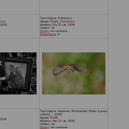
k
Tytuł zdjęcia: Potrzeszcz
kacz
Wujek_Pstrykacz
Wysłał:
 2026
Wysłany: Pią 31 Lip, 2026
Odsłon: 29
Oceny
:
nie ocenione
Komentarze
: 0
Tytuł zdjęcia: Gąsiorek, Red-backed Shrike (Lanius
collurio) ... 2026r
Raftik
Wysłał:
 2026
Wysłany: Nie 12 Lip, 2026
Odsłon: 44
Oceny
:
nie ocenione