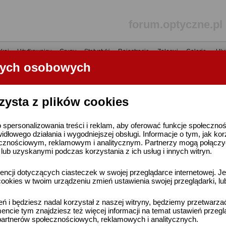
forum.optyczne.pl
kaj
•
Użytkownicy
•
Grupy
•
Statystyki
•
Rejestracja
•
Zaloguj
•
Galerie
•
Ulu
nych osobowych
----- R E K L A M A -----
zysta z plików cookies
 spersonalizowania treści i reklam, aby oferować funkcje społeczno
widłowego działania i wygodniejszej obsługi. Informacje o tym, jak ko
cznościowym, reklamowym i analitycznym. Partnerzy mogą połączyć 
ub uzyskanymi podczas korzystania z ich usług i innych witryn.
ncji dotyczących ciasteczek w swojej przeglądarce internetowej. Je
ookies w twoim urządzeniu zmień ustawienia swojej przeglądarki, lu
ień i będziesz nadal korzystał z naszej witryny, będziemy przetwarz
ncie tym znajdziesz też więcej informacji na temat ustawień przegl
artnerów społecznościowych, reklamowych i analitycznych.