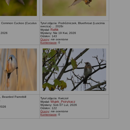
ka, Common Cuckoo (Cuculus
Tytuł zdjęcia: Podróżniczek, Bluethroat (Luscinia
svecica) ... 2026r
Raftik
Wysłał:
, 2026
Wysłany: Nie 19 Kwi, 2026
Odsłon: 143
Oceny
:
nie ocenione
Komentarze
: 0
, Bearded Parrotbill
Tytuł zdjęcia: Kwiczoł
.
Wujek_Pstrykacz
Wysłał:
Wysłany: Sob 07 Lut, 2026
 2026
Odsłon: 122
Oceny
:
nie ocenione
Komentarze
: 0