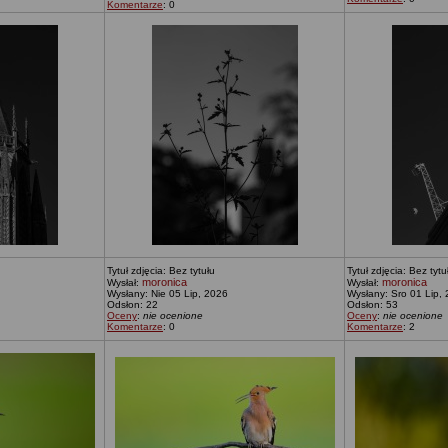
Komentarze
: 0
Tytuł zdjęcia: Bez tytułu
Tytuł zdjęcia: Bez tytu
moronica
moronica
Wysłał:
Wysłał:
Wysłany: Nie 05 Lip, 2026
Wysłany: Sro 01 Lip,
Odsłon: 22
Odsłon: 53
Oceny
:
nie ocenione
Oceny
:
nie ocenione
Komentarze
: 0
Komentarze
: 2