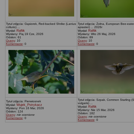
Tytuł zdjęcia: Gąsiorek, Red-backed Shrike (Lanius
Tytuł zdjęcia: Żołna, European Bee-eate
collurio) ...
apiaster) ... 2026r
Raftik
Raftik
Wysłał:
Wysłał:
Wysłany: Pią 19 Cze, 2026
Wysłany: Wto 26 Maj, 2026
Odsłon: 61
Odsłon: 89
Oceny
: 10
Oceny
: 10
Komentarze
: 0
Komentarze
: 0
Tytuł zdjęcia: Szpak, Common Starling (
Tytuł zdjęcia: Pierwiosnek
vulgaris) ...
Wujek_Pstrykacz
Wysłał:
Raftik
Wysłał:
Wysłany: Pon 16 Mar, 2026
Wysłany: Nie 15 Mar, 2026
Odsłon: 124
Odsłon: 182
Oceny
:
nie ocenione
Oceny
:
nie ocenione
Komentarze
: 0
Komentarze
: 0