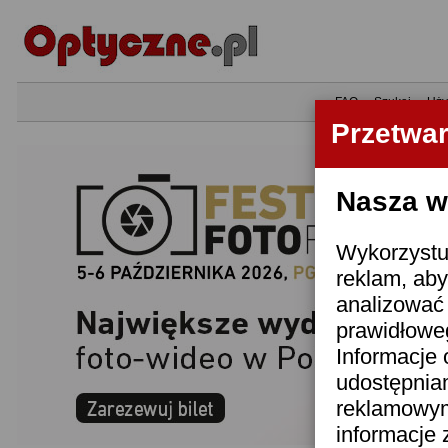
•
FAQ
•
Szukaj
•
Uży
Przetwa
Nasza wi
Wykorzystuj
reklam, aby
analizować 
prawidłoweg
Informacje 
udostępnia
reklamowym
informacje 