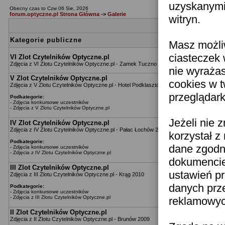
uzyskanymi 
Obecny czas to Czw 06 Sie, 2026
forum.optyczne.pl Strona Główna
->
Galerie
witryn.
Katego
Kategorie publiczne
Masz możli
ciasteczek 
VI Zlot Czytelników Optyczne.pl
Zdjęcia z VI Zlotu Czytelników Optyczne.pl - Zamek Tuczno 2013
nie wyraża
V Zlot Czytelników Optyczne.pl
cookies w 
Zdjęcia z V Zlotu Czytelników Optyczne.pl - Hotel Podklasztorze 2012
przeglądark
Podkategorie:
-
Zdjęcia konkursowe uczestników
-
Zdjęcia z V Zlotu Czytelników Optyczne.pl
Jeżeli nie 
IV Zlot Czytelników Optyczne.pl
Zdjęcia z IV Zlotu Czytelników Optyczne.pl - Pałac Łochów 2011
korzystał z
Podkategorie:
dane zgodn
-
Zdjęcia konkursowe uczestników
-
Zdjęcia z IV Zlotu Czytelników Optyczne.pl
dokumencie 
III Zlot Czytelników Optyczne.pl
ustawień pr
Zdjęcia z III Zlotu Czytelników Optyczne.pl - Krąg 2010
danych prz
Podkategorie:
-
Zdjęcia konkursowe uczestników
-
Zdjęcia z III Zlotu Czytelników Optyczne.pl
reklamowych
II Zlot Czytelników Optyczne.pl
Zdjęcia z II Zlotu Czytelników Optyczne.pl - Brunów 2009