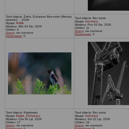
Tytuł zdjęcia: Żołna, European Bee-eater (Merops
Tytuł zdjęcia: Bez tytułu
apiaster) ... 2026r
moronica
Wysłał:
Raftik
Wysłał:
Wysłany: Pon 03 Sie, 2026
Wysłany: Wto 04 Sie, 2026
Odsłon: 11
Odsłon: 9
Oceny
:
nie ocenione
Oceny
:
nie ocenione
Komentarze
: 0
Komentarze
: 0
Tytuł zdjęcia: Kląskawka
Tytuł zdjęcia: Bez tytułu
Wujek_Pstrykacz
moronica
Wysłał:
Wysłał:
Wysłany: Czw 30 Lip, 2026
Wysłany: Sro 22 Lip, 2026
Odsłon: 27
Odsłon: 24
Oceny
:
nie ocenione
Oceny
:
nie ocenione
Komentarze
: 0
Komentarze
: 0