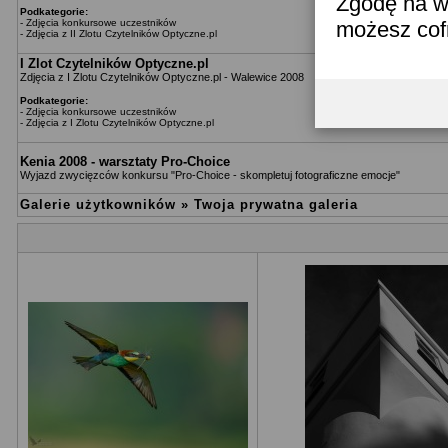
Zgodę na w
Podkategorie:
-
Zdjęcia konkursowe uczestników
możesz co
-
Zdjęcia z II Zlotu Czytelników Optyczne.pl
I Zlot Czytelników Optyczne.pl
Zdjęcia z I Zlotu Czytelników Optyczne.pl - Walewice 2008
Podkategorie:
-
Zdjęcia konkursowe uczestników
-
Zdjęcia z I Zlotu Czytelników Optyczne.pl
Kenia 2008 - warsztaty Pro-Choice
Wyjazd zwycięzców konkursu "Pro-Choice - skompletuj fotograficzne emocje"
Galerie użytkowników
»
Twoja prywatna galeria