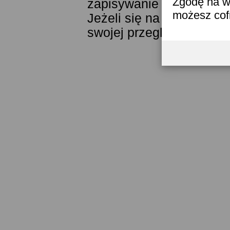
Zgodę na w
zapisywanie ich w pamięc
możesz co
Jeżeli się na to nie zga
swojej przeglądarki.
Prze