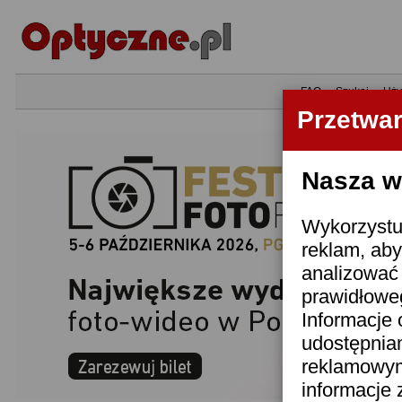
•
FAQ
•
Szukaj
•
Uży
Przetwa
Nasza wi
Wykorzystuj
reklam, aby
analizować 
prawidłoweg
Informacje 
udostępnia
reklamowym
informacje 