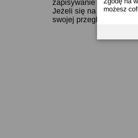
Zgodę na w
zapisywanie ich w pamięc
możesz co
Jeżeli się na to nie zga
swojej przeglądarki.
Prze