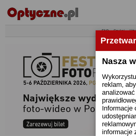
•
FAQ
•
Szukaj
•
Uży
Przetwa
Nasza wi
Wykorzystuj
reklam, aby
analizować 
prawidłoweg
Informacje 
udostępnia
reklamowym
informacje 