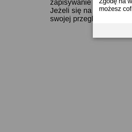
Zgodę na w
zapisywanie ich w pamięc
możesz co
Jeżeli się na to nie zga
swojej przeglądarki.
Prze