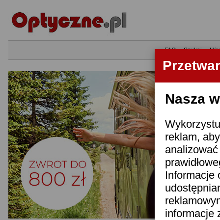
•
FAQ
•
Szukaj
•
Uży
Przetwa
Nasza wi
Wykorzystuj
reklam, aby
analizować 
prawidłoweg
Informacje 
udostępnia
reklamowym
informacje 