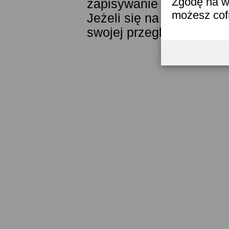
Zgodę na w
zapisywanie ich w pamięc
możesz co
Jeżeli się na to nie zga
swojej przeglądarki.
Prze