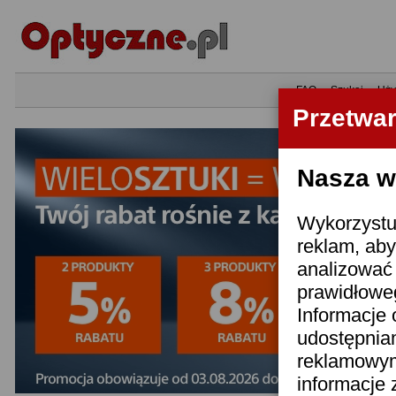
•
FAQ
•
Szukaj
•
Uży
Przetwa
Nasza wi
Wykorzystuj
reklam, aby
analizować 
prawidłoweg
Informacje 
udostępnia
reklamowym
informacje 