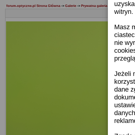
uzyska
forum.optyczne.pl Strona Główna
->
Galerie
->
Prywatna galeria Raftik
witryn.
Masz m
ciastec
nie wy
cookie
przeglą
Jeżeli 
korzys
dane z
dokume
ustawi
danych
reklam