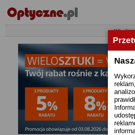
•
FAQ
•
Szuka
Prze
Nasz
Wykorzy
reklam
analizo
prawidł
Informa
udostę
reklam
inform