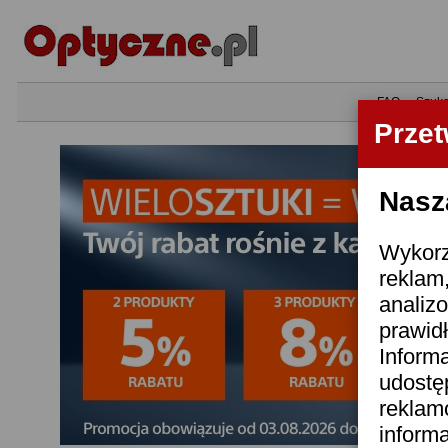
•
FAQ
•
Szuka
Prze
Nasz
Wykorzy
reklam
analizo
prawidł
Informa
udostę
reklam
inform