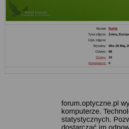
Wysłał:
Raftik
Tytuł zdjęcia:
Żołna, Europe
Opis zdjęcia:
Wysłany:
Wto 26 Maj, 2
Odsłon:
88
Oceny:
10
Komentarze:
0
forum.optyczne.pl wy
komputerze. Technol
statystycznych. Poz
dostarczać im odpowi