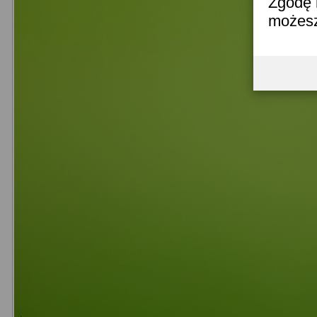
Zgodę 
możesz