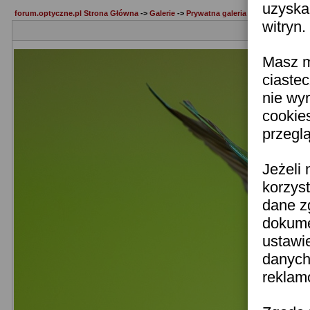
uzyska
forum.optyczne.pl Strona Główna
->
Galerie
->
Prywatna galeria Raftik
witryn.
Masz m
ciastec
nie wy
cookie
przeglą
Jeżeli 
korzys
dane z
dokume
ustawi
danych
reklam