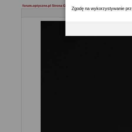
forum.optyczne.pl Strona Główna
->
Galerie
->
Prywatna galeria moron
Zgodę na wykorzystywanie pr