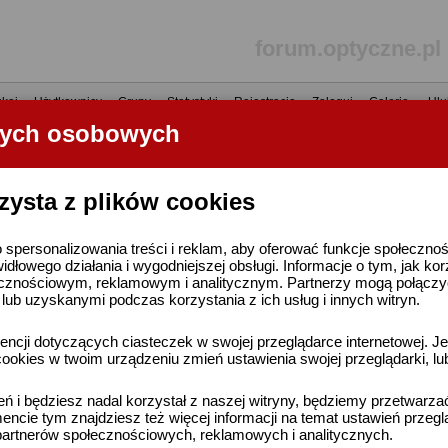
forum.optyczne.pl
kaj
•
Użytkownicy
•
Grupy
•
Statystyki
•
Rejestracja
•
Zaloguj
•
Galerie
•
Ulu
nych osobowych
----- R E K L A M A -----
zysta z plików cookies
 spersonalizowania treści i reklam, aby oferować funkcje społeczno
widłowego działania i wygodniejszej obsługi. Informacje o tym, jak ko
cznościowym, reklamowym i analitycznym. Partnerzy mogą połączyć 
ub uzyskanymi podczas korzystania z ich usług i innych witryn.
ncji dotyczących ciasteczek w swojej przeglądarce internetowej. Je
ookies w twoim urządzeniu zmień ustawienia swojej przeglądarki, lu
ień i będziesz nadal korzystał z naszej witryny, będziemy przetwarz
ncie tym znajdziesz też więcej informacji na temat ustawień przegl
artnerów społecznościowych, reklamowych i analitycznych.