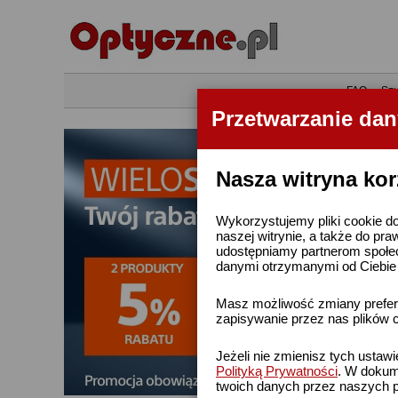
•
FAQ
•
Szu
Przetwarzanie da
Nasza witryna kor
Wykorzystujemy pliki cookie do
naszej witrynie, a także do pra
udostępniamy partnerom społe
danymi otrzymanymi od Ciebie l
Masz możliwość zmiany prefere
zapisywanie przez nas plików c
Jeżeli nie zmienisz tych ustaw
Polityką Prywatności
. W dokume
twoich danych przez naszych p