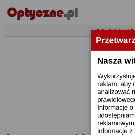
•
FAQ
•
Szukaj
•
Użytk
Przetwar
Nasza wi
Wykorzystuje
reklam, aby 
analizować r
prawidłowego
Informacje o 
udostępniam
reklamowym i
informacje z