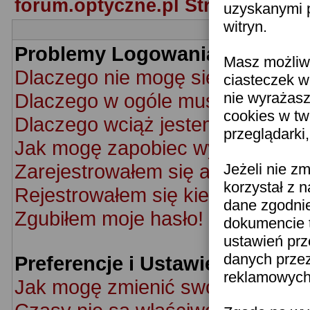
forum.optyczne.pl Strona Główn
uzyskanymi p
witryn.
Problemy Logowania i Rejestra
Masz możliwo
Dlaczego nie mogę się zalogowa
ciasteczek w
Dlaczego w ogóle muszę się rej
nie wyrażasz
cookies w tw
Dlaczego wciąż jestem wylogow
przeglądarki
Jak mogę zapobiec wyświetlaniu 
Zarejestrowałem się ale nie mog
Jeżeli nie z
korzystał z 
Rejestrowałem się kiedyś ale nie
dane zgodni
Zgubiłem moje hasło!
dokumencie t
ustawień prz
danych prze
Preferencje i Ustawienia Użyt
reklamowych 
Jak mogę zmienić swoje ustawie