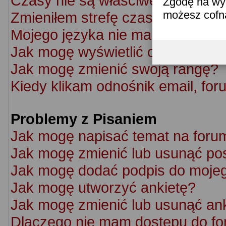
Czasy nie są właściwe!
Zgodę na wyk
możesz cofn
Zmieniłem strefę czasową ale cz
Mojego języka nie ma na liście!
Jak mogę wyświetlić obrazek po
Jak mogę zmienić swoją rangę?
Kiedy klikam odnośnik email, f
Problemy z Pisaniem
Jak mogę napisać temat na foru
Jak mogę zmienić lub usunąć po
Jak mogę dodać podpis do moje
Jak mogę utworzyć ankietę?
Jak mogę zmienić lub usunąć an
Dlaczego nie mam dostępu do f