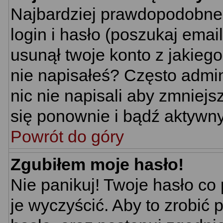
Najbardziej prawdopodobne 
login i hasło (poszukaj email'
usunął twoje konto z jakieg
nie napisałeś? Często admin
nic nie napisali aby zmniej
się ponownie i bądź aktywn
Powrót do góry
Zgubiłem moje hasło!
Nie panikuj! Twoje hasło c
je wyczyścić. Aby to zrobić p