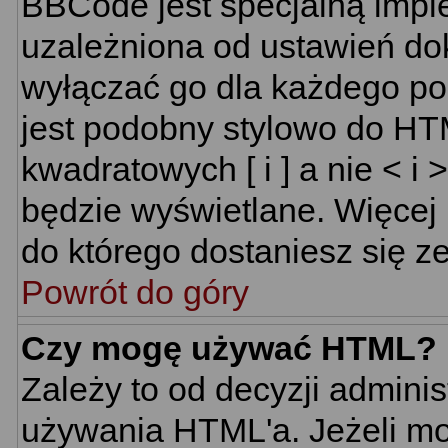
BBCode jest specjalną impl
uzależniona od ustawień do
wyłączać go dla każdego p
jest podobny stylowo do HT
kwadratowych [ i ] a nie < i 
będzie wyświetlane. Więcej
do którego dostaniesz się ze
Powrót do góry
Czy mogę używać HTML?
Zależy to od decyzji adminis
używania HTML'a. Jeżeli mo