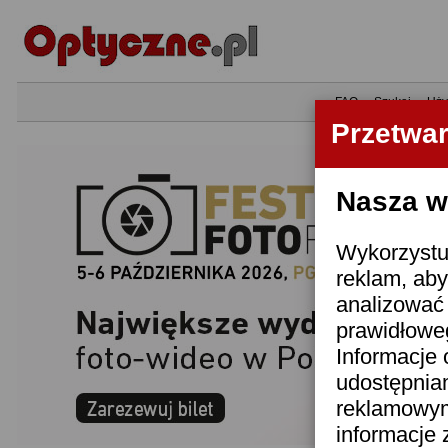
•
FAQ
•
Szukaj
•
Uży
Przetwa
Nasza wi
Wykorzystuj
reklam, aby
analizować 
prawidłoweg
Informacje 
udostępnia
reklamowym
informacje 