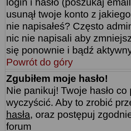
login i hasło (poszukaj email'
usunął twoje konto z jakieg
nie napisałeś? Często admin
nic nie napisali aby zmniej
się ponownie i bądź aktywn
Powrót do góry
Zgubiłem moje hasło!
Nie panikuj! Twoje hasło c
wyczyścić. Aby to zrobić prz
hasła
, oraz postępuj zgodni
forum