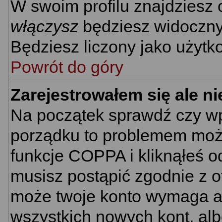
W swoim profilu znajdziesz
włączysz
będziesz widoczny n
Będziesz liczony jako użytko
Powrót do góry
Zarejestrowałem się ale n
Na początek sprawdź czy wpi
porządku to problemem może
funkcje COPPA i kliknąłeś 
musisz postąpić zgodnie z ot
może twoje konto wymaga ak
wszystkich nowych kont, al