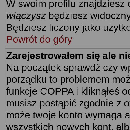
W swoim profilu znajdziesz
włączysz
będziesz widoczny n
Będziesz liczony jako użytko
Powrót do góry
Zarejestrowałem się ale n
Na początek sprawdź czy wpi
porządku to problemem może
funkcje COPPA i kliknąłeś 
musisz postąpić zgodnie z ot
może twoje konto wymaga ak
wszystkich nowych kont, al