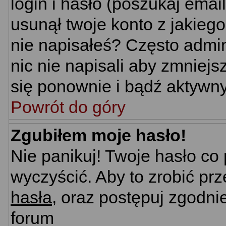
login i hasło (poszukaj email'
usunął twoje konto z jakieg
nie napisałeś? Często admin
nic nie napisali aby zmniej
się ponownie i bądź aktywn
Powrót do góry
Zgubiłem moje hasło!
Nie panikuj! Twoje hasło c
wyczyścić. Aby to zrobić prz
hasła
, oraz postępuj zgodni
forum