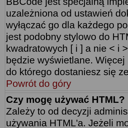
BBCode jest specjalną impl
uzależniona od ustawień do
wyłączać go dla każdego p
jest podobny stylowo do HT
kwadratowych [ i ] a nie < i 
będzie wyświetlane. Więcej
do którego dostaniesz się ze
Powrót do góry
Czy mogę używać HTML?
Zależy to od decyzji adminis
używania HTML'a. Jeżeli mo