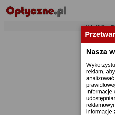
•
FAQ
•
Szukaj
•
Uży
Przetwa
Nasza wi
Wykorzystuj
reklam, aby
analizować 
prawidłoweg
Informacje 
udostępnia
reklamowym
informacje 