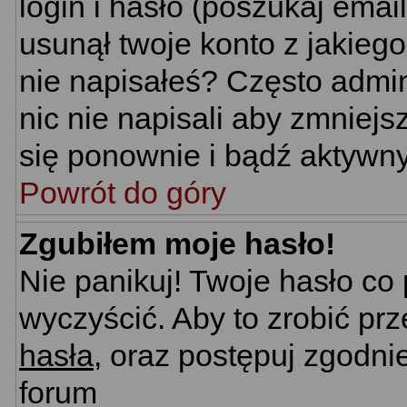
login i hasło (poszukaj email'
usunął twoje konto z jakieg
nie napisałeś? Często admin
nic nie napisali aby zmniej
się ponownie i bądź aktywn
Powrót do góry
Zgubiłem moje hasło!
Nie panikuj! Twoje hasło c
wyczyścić. Aby to zrobić prz
hasła
, oraz postępuj zgodni
forum