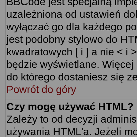
BBCode jest specjalną impl
uzależniona od ustawień do
wyłączać go dla każdego p
jest podobny stylowo do HT
kwadratowych [ i ] a nie < i 
będzie wyświetlane. Więcej
do którego dostaniesz się ze
Powrót do góry
Czy mogę używać HTML?
Zależy to od decyzji adminis
używania HTML'a. Jeżeli mo