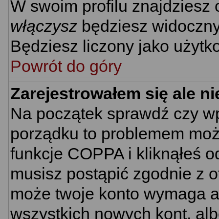
W swoim profilu znajdziesz
włączysz
będziesz widoczny n
Będziesz liczony jako użytko
Powrót do góry
Zarejestrowałem się ale n
Na początek sprawdź czy wpi
porządku to problemem może
funkcje COPPA i kliknąłeś 
musisz postąpić zgodnie z ot
może twoje konto wymaga ak
wszystkich nowych kont, al