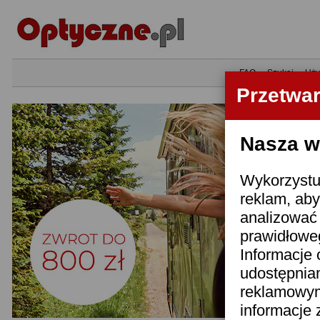
•
FAQ
•
Szukaj
•
Uży
Przetwa
Nasza wi
Wykorzystuj
reklam, aby
analizować 
prawidłoweg
Informacje 
udostępnia
reklamowym
informacje 