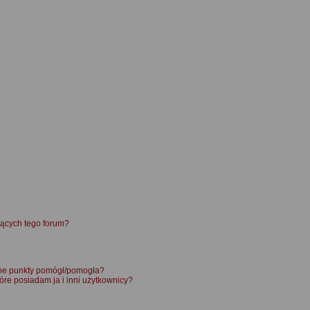
ących tego forum?
ane punkty pomógł/pomogła?
óre posiadam ja i inni użytkownicy?