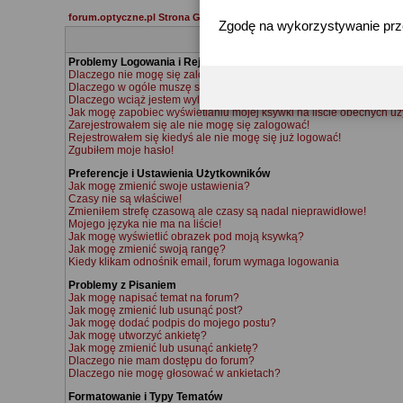
forum.optyczne.pl Strona Główna
Zgodę na wykorzystywanie pr
Problemy Logowania i Rejestracji
Dlaczego nie mogę się zalogować?
Dlaczego w ogóle muszę się rejestrować?
Dlaczego wciąż jestem wylogowywany?
Jak mogę zapobiec wyświetlaniu mojej ksywki na liście obecnych u
Zarejestrowałem się ale nie mogę się zalogować!
Rejestrowałem się kiedyś ale nie mogę się już logować!
Zgubiłem moje hasło!
Preferencje i Ustawienia Użytkowników
Jak mogę zmienić swoje ustawienia?
Czasy nie są właściwe!
Zmieniłem strefę czasową ale czasy są nadal nieprawidłowe!
Mojego języka nie ma na liście!
Jak mogę wyświetlić obrazek pod moją ksywką?
Jak mogę zmienić swoją rangę?
Kiedy klikam odnośnik email, forum wymaga logowania
Problemy z Pisaniem
Jak mogę napisać temat na forum?
Jak mogę zmienić lub usunąć post?
Jak mogę dodać podpis do mojego postu?
Jak mogę utworzyć ankietę?
Jak mogę zmienić lub usunąć ankietę?
Dlaczego nie mam dostępu do forum?
Dlaczego nie mogę głosować w ankietach?
Formatowanie i Typy Tematów