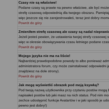
Czasy nie są właściwe!
Podane czasy są prawie na pewno właściwe, ale być może wid
strefę czasową odpowiednią dla twojego obszaru. Pamiętaj
więc jeszcze się nie zarejestrowałeś, teraz jest dobry mome
Powrót do góry
Zmieniłem strefę czasową ale czasy są nadal nieprawi
Jeżeli jesteś pewien, że ustawienia twojej strefy czasow
więc w okresie obowiązywania czasu letniego podane czas
Powrót do góry
Mojego języka nie ma na liście!
Najbardziej prawdopodobne powody to albo ponieważ adminis
administratora forum, czy może zainstalować odpowiedni jęz
znajdziesz na dole strony).
Powrót do góry
Jak mogę wyświetlić obrazek pod moją ksywką?
Pod twoją nazwą użytkownika przy czytaniu postów mogą b
napisałeś postów lub jaki masz na nich status. Pod nim mo
zechce udostępnić funkcje Avatartów i w jaki sposób je udo
pewno jest dobry!)