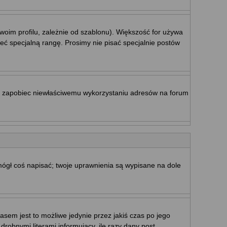
woim profilu, zależnie od szablonu). Większość for używa
eć specjalną rangę. Prosimy nie pisać specjalnie postów
by zapobiec niewłaściwemu wykorzystaniu adresów na forum
 mógł coś napisać; twoje uprawnienia są wypisane na dole
sem jest to możliwe jedynie przez jakiś czas po jego
drobnymi literami informujący, ile razy dany post