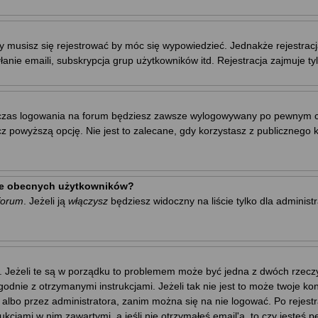
y musisz się rejestrować by móc się wypowiedzieć. Jednakże rejestrac
łanie emaili, subskrypcja grup użytkowników itd. Rejestracja zajmuje t
zas logowania na forum będziesz zawsze wylogowywany po pewnym cza
owyższą opcję. Nie jest to zalecane, gdy korzystasz z publicznego kom
cie obecnych użytkowników?
forum
. Jeżeli ją
włączysz
będziesz widoczny na liście tylko dla administ
. Jeżeli te są w porządku to problemem może być jedna z dwóch rzeczy.
godnie z otrzymanymi instrukcjami. Jeżeli tak nie jest to może twoje 
 albo przez administratora, zanim można się na nie logować. Po rejes
trukcjami w nim zawartymi, a jeśli nie otrzymałeś email'a, to czy jest