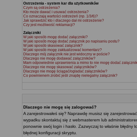
Ostrzeżenia - system kar dla użytkowników
Czym są ostrzeżenia?
Kto może dawać i usuwać ostrzeżenia?
Co oznaczają wartości ostrzeżeń (np. 1/3/6)?
Jak sprawdzić kto i dlaczego dał mi ostrzeżenie?
Czy jest możliwość reklamacji?
Załączniki
W jaki sposób mogę dodać załączniki?
W jaki sposób mogę dodać załącznik po napisaniu postu?
W jaki sposób skasować załącznik?
W jaki sposób mogę zaktualizować komentarz?
Dlaczego mój załącznik nie jest widoczny w poście?
Dlaczego nie mogę dodawać załączników?
Mam odpowiednie uprawnienia a mimo to nie mogę dodać załącznik
Dlaczego nie mogę skasować załączników?
Dlaczego nie mogę ściągać/ogladać załączników?
Co powinienem zrobić jeśli znajdę nielegalny załącznik?
Dlaczego nie mogę się zalogować?
A zarejestrowałeś się? Naprawdę musisz się zarejestrować
wypadku skontaktuj się z webmasterem lub administratorem
ponownie swój login i hasło. Zazwyczaj to właśnie błędny l
błędnej konfiguracji skryptu.