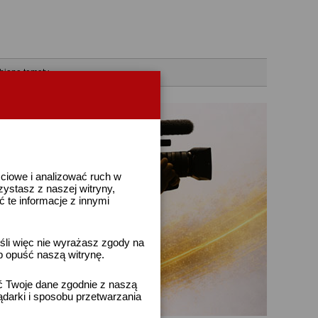
bione tematy
ściowe i analizować ruch w
rzystasz z naszej witryny,
te informacje z innymi
śli więc nie wyrażasz zgody na
b opuść naszą witrynę.
ać Twoje dane zgodnie z naszą
ądarki i sposobu przetwarzania