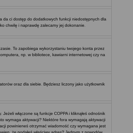
ja da ci dostęp do dodatkowych funkcji niedostępnych dla
ylko chwilę i naprawdę zalecamy jej dokonanie.
sie. To zapobiega wykorzystaniu twojego konta przez
putera, np. w bibliotece, kawiarni internetowej czy na
ratorów oraz dla siebie. Będziesz liczony jako użytkownik
 Jeżeli włączone są funkcje COPPA i kliknąłeś odnośnik
konto wymaga aktywacji? Niektóre fora wymagają aktywacji
tracji powinieneś otrzymać wiadomość czy wymagana jest
eś pewien, że podałeś właściwy adres? Jednym z powodów