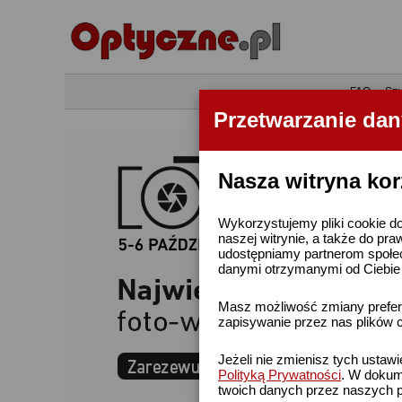
•
FAQ
•
Szu
Przetwarzanie da
Nasza witryna kor
Wykorzystujemy pliki cookie do
naszej witrynie, a także do pra
udostępniamy partnerom społe
danymi otrzymanymi od Ciebie l
Masz możliwość zmiany prefere
zapisywanie przez nas plików c
Jeżeli nie zmienisz tych ustaw
Polityką Prywatności
. W dokume
twoich danych przez naszych p