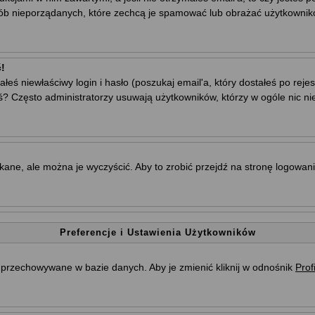
sób nieporządanych, które zechcą je spamować lub obrażać użytkownikó
!
ś niewłaściwy login i hasło (poszukaj email'a, który dostałeś po rejestr
ś? Często administratorzy usuwają użytkowników, którzy w ogóle nic ni
ne, ale można je wyczyścić. Aby to zrobić przejdź na stronę logowania 
Preferencje i Ustawienia Użytkowników
są przechowywane w bazie danych. Aby je zmienić kliknij w odnośnik
Profi