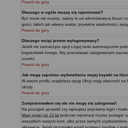
Powrót do góry
Dlaczego w ogóle muszę się rejestrować?
Być może nie musisz, zależy to od administratora forum cz
gości, takich jak własny avatar, prywatne wiadomości, wysy
Powrót do góry
Dlaczego wciąż jestem wylogowywany?
Jeżeli nie zaznaczysz opcji
Loguj mnie automatycznie
podc
kogokolwiek innego. Aby pozostawać zalogowanym zaznacz p
uczelni.
Powrót do góry
Jak mogę zapobiec wyświetlaniu mojej ksywki na liś
W swoim profilu znajdziesz opcję
Ukryj moją obecność na 
ukryty.
Powrót do góry
Zarejestrowałem się ale nie mogę się zalogować!
Na początek sprawdź czy wpisujesz poprawny login i hasło
Mam mniej niż 13 lat
podczas rejestracji musisz postąpić z
wszystkich nowych kont, albo przez samych użytkowników,
aktywacja. Jeżeli otrzymałeś email postępuj zgodnie z ins