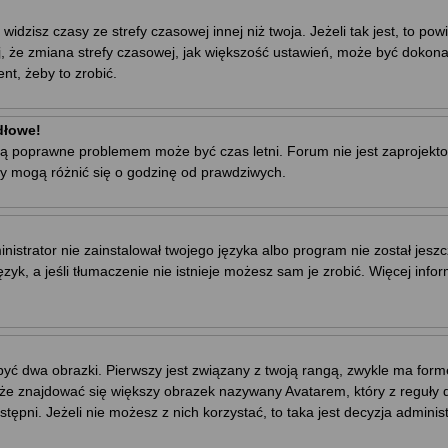
zisz czasy ze strefy czasowej innej niż twoja. Jeżeli tak jest, to powi
, że zmiana strefy czasowej, jak większość ustawień, może być dokona
nt, żeby to zrobić.
dłowe!
ej są poprawne problemem może być czas letni. Forum nie jest zaproje
y mogą różnić się o godzinę od prawdziwych.
trator nie zainstalował twojego języka albo program nie został jeszc
yk, a jeśli tłumaczenie nie istnieje możesz sam je zrobić. Więcej info
yć dwa obrazki. Pierwszy jest związany z twoją rangą, zwykle ma for
że znajdować się większy obrazek nazywany Avatarem, który z reguły dl
stępni. Jeżeli nie możesz z nich korzystać, to taka jest decyzja admini