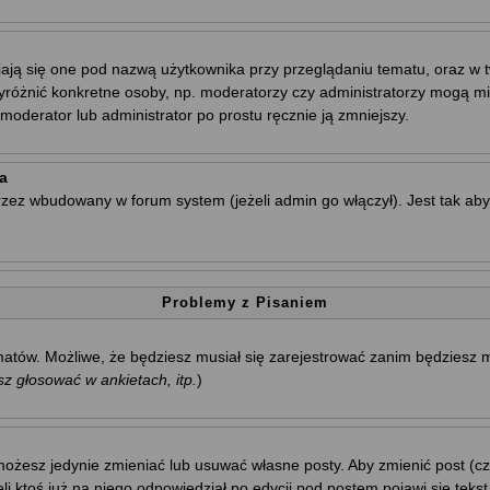
ają się one pod nazwą użytkownika przy przeglądaniu tematu, oraz w t
wyróżnić konkretne osoby, np. moderatorzy czy administratorzy mogą mi
oderator lub administrator po prostu ręcznie ją zmniejszy.
a
rzez wbudowany w forum system (jeżeli admin go włączył). Jest tak a
Problemy z Pisaniem
tematów. Możliwe, że będziesz musiał się zarejestrować zanim będziesz
 głosować w ankietach, itp.
)
ożesz jedynie zmieniać lub usuwać własne posty. Aby zmienić post (cza
i ktoś już na niego odpowiedział po edycji pod postem pojawi się tekst 