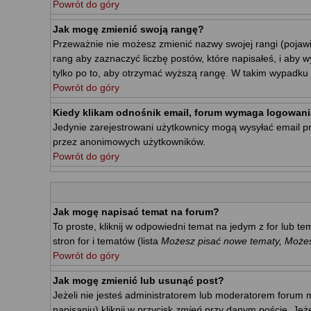
Powrót do góry
Jak mogę zmienić swoją rangę?
Przeważnie nie możesz zmienić nazwy swojej rangi (pojawi
rang aby zaznaczyć liczbę postów, które napisałeś, i aby 
tylko po to, aby otrzymać wyższą rangę. W takim wypadku m
Powrót do góry
Kiedy klikam odnośnik email, forum wymaga logowani
Jedynie zarejestrowani użytkownicy mogą wysyłać email p
przez anonimowych użytkowników.
Powrót do góry
Jak mogę napisać temat na forum?
To proste, kliknij w odpowiedni temat na jedym z for lub 
stron for i tematów (lista
Możesz pisać nowe tematy, Możesz
Powrót do góry
Jak mogę zmienić lub usunąć post?
Jeżeli nie jesteś administratorem lub moderatorem forum m
napisaniu) kliknij w przycisk
zmień
przy danym poście. Jeżel