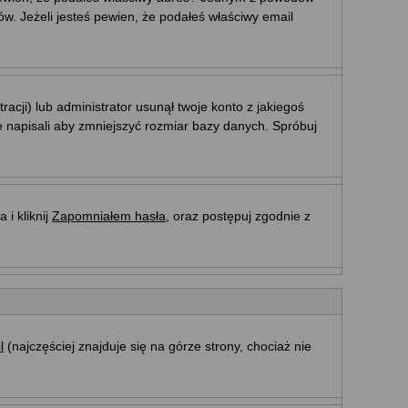
w. Jeżeli jesteś pewien, że podałeś właściwy email
acji) lub administrator usunął twoje konto z jakiegoś
e napisali aby zmniejszyć rozmiar bazy danych. Spróbuj
i kliknij
Zapomniałem hasła
, oraz postępuj zgodnie z
l
(najczęściej znajduje się na górze strony, chociaż nie