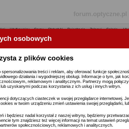
forum.optyczne.pl
kaj
•
Użytkownicy
•
Grupy
•
Statystyki
•
Rejestracja
•
Zaloguj
•
Galerie
•
Ulu
nych osobowych
----- R E K L A M A -----
zysta z plików cookies
 spersonalizowania treści i reklam, aby oferować funkcje społeczno
widłowego działania i wygodniejszej obsługi. Informacje o tym, jak ko
cznościowym, reklamowym i analitycznym. Partnerzy mogą połączyć 
ub uzyskanymi podczas korzystania z ich usług i innych witryn.
ncji dotyczących ciasteczek w swojej przeglądarce internetowej. Je
ookies w twoim urządzeniu zmień ustawienia swojej przeglądarki, lu
ień i będziesz nadal korzystał z naszej witryny, będziemy przetwarz
ncie tym znajdziesz też więcej informacji na temat ustawień przegl
artnerów społecznościowych, reklamowych i analitycznych.