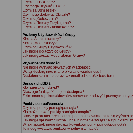
Czym jest BBCode?
Czy mogę używać HTML?
Czym są Uśmieszki?
Czy mogę dodawać Obrazki?
Czym są Ogłoszenia?
Czym są Tematy Przyklejone?
Czym są Tematy Zablokowane?
Poziomy Użytkowników i Grupy
Kim są Administratorzy?
Kim są Moderatorzy?
Czym są Grupy Użytkowników?
Jak mogę dołączyć do Grupy?
Jak mogę zostać Moderatorem Grupy?
Prywatne Wiadomości
Nie mogę wysyłać prywatnych wiadomości!
Wciąż dostaję niechciane prywatne wiadomości!
Dostałem spam lub obraźliwy email od kogoś z tego forum!
Sprawy phpBB 2
Kto napisał ten skrypt?
Dlaczego funkcja X nie jest dostępna?
Z kim mam się skontaktować w sprawach nadużyć i prawnych dotycz
Punkty pomógł/pomogła
Czym są punkty pomógł/pomogła?
Kto może dawać punkty pomógł/pomogła?
Dlaczego na niektórych forach pod moim avatarem nie są wyświetl
Jak mogę sprawdzić liczbę i inne informacje związane z punktami, kt
W jaki sposób mogę dać użytkownikowi punkt pomógł/pomogła?
Ile mogę wystawić punktów w jednym temacie?