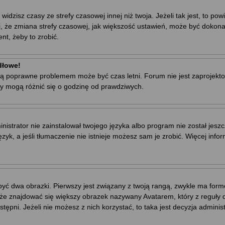
zisz czasy ze strefy czasowej innej niż twoja. Jeżeli tak jest, to powi
, że zmiana strefy czasowej, jak większość ustawień, może być dokona
nt, żeby to zrobić.
dłowe!
ej są poprawne problemem może być czas letni. Forum nie jest zaproje
y mogą różnić się o godzinę od prawdziwych.
trator nie zainstalował twojego języka albo program nie został jeszc
yk, a jeśli tłumaczenie nie istnieje możesz sam je zrobić. Więcej info
yć dwa obrazki. Pierwszy jest związany z twoją rangą, zwykle ma for
że znajdować się większy obrazek nazywany Avatarem, który z reguły dl
stępni. Jeżeli nie możesz z nich korzystać, to taka jest decyzja admini