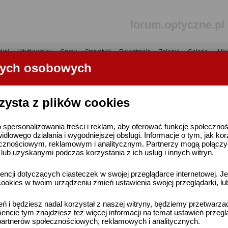
forum.optyczne.pl
kaj
•
Użytkownicy
•
Grupy
•
Statystyki
•
Rejestracja
•
Zaloguj
•
Galerie
•
Ulu
nych osobowych
----- R E K L A M A -----
zysta z plików cookies
 spersonalizowania treści i reklam, aby oferować funkcje społeczno
widłowego działania i wygodniejszej obsługi. Informacje o tym, jak ko
cznościowym, reklamowym i analitycznym. Partnerzy mogą połączyć 
ub uzyskanymi podczas korzystania z ich usług i innych witryn.
ncji dotyczących ciasteczek w swojej przeglądarce internetowej. Je
ookies w twoim urządzeniu zmień ustawienia swojej przeglądarki, lu
ień i będziesz nadal korzystał z naszej witryny, będziemy przetwarz
ncie tym znajdziesz też więcej informacji na temat ustawień przegl
artnerów społecznościowych, reklamowych i analitycznych.