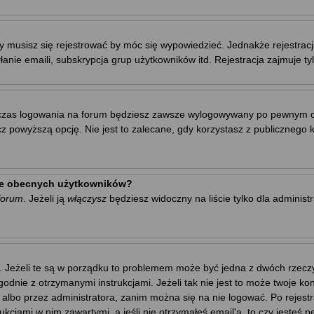
y musisz się rejestrować by móc się wypowiedzieć. Jednakże rejestrac
łanie emaili, subskrypcja grup użytkowników itd. Rejestracja zajmuje t
zas logowania na forum będziesz zawsze wylogowywany po pewnym cza
owyższą opcję. Nie jest to zalecane, gdy korzystasz z publicznego kom
cie obecnych użytkowników?
forum
. Jeżeli ją
włączysz
będziesz widoczny na liście tylko dla administ
. Jeżeli te są w porządku to problemem może być jedna z dwóch rzeczy.
godnie z otrzymanymi instrukcjami. Jeżeli tak nie jest to może twoje 
 albo przez administratora, zanim można się na nie logować. Po rejes
trukcjami w nim zawartymi, a jeśli nie otrzymałeś email'a, to czy jest