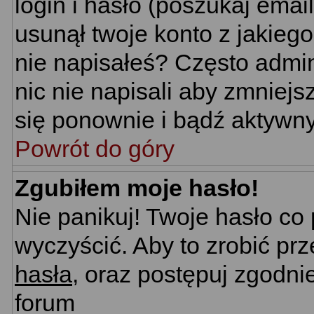
login i hasło (poszukaj email'
usunął twoje konto z jakieg
nie napisałeś? Często admin
nic nie napisali aby zmniej
się ponownie i bądź aktywn
Powrót do góry
Zgubiłem moje hasło!
Nie panikuj! Twoje hasło c
wyczyścić. Aby to zrobić prz
hasła
, oraz postępuj zgodni
forum