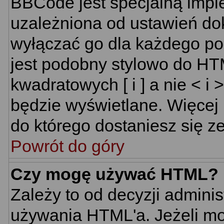
BBCode jest specjalną impl
uzależniona od ustawień do
wyłączać go dla każdego p
jest podobny stylowo do HT
kwadratowych [ i ] a nie < i 
będzie wyświetlane. Więcej
do którego dostaniesz się ze
Powrót do góry
Czy mogę używać HTML?
Zależy to od decyzji adminis
używania HTML'a. Jeżeli mo