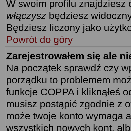
W swoim profilu znajdziesz
włączysz
będziesz widoczny n
Będziesz liczony jako użytko
Powrót do góry
Zarejestrowałem się ale n
Na początek sprawdź czy wpi
porządku to problemem może
funkcje COPPA i kliknąłeś 
musisz postąpić zgodnie z ot
może twoje konto wymaga ak
wszystkich nowych kont, al