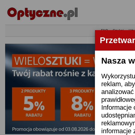
•
FAQ
•
Szukaj
•
Uży
Przetwa
Nasza wi
Wykorzystuj
reklam, aby
analizować 
prawidłoweg
Informacje 
udostępnia
reklamowym
informacje 