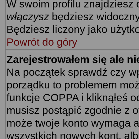
W swoim profilu znajdziesz
włączysz
będziesz widoczny n
Będziesz liczony jako użytko
Powrót do góry
Zarejestrowałem się ale n
Na początek sprawdź czy wpi
porządku to problemem może
funkcje COPPA i kliknąłeś 
musisz postąpić zgodnie z ot
może twoje konto wymaga ak
wszystkich nowych kont, al