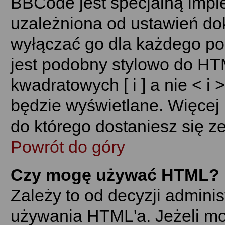
BBCode jest specjalną impl
uzależniona od ustawień do
wyłączać go dla każdego p
jest podobny stylowo do HT
kwadratowych [ i ] a nie < i 
będzie wyświetlane. Więcej
do którego dostaniesz się ze
Powrót do góry
Czy mogę używać HTML?
Zależy to od decyzji adminis
używania HTML'a. Jeżeli mo