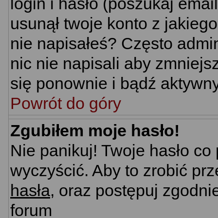
login i hasło (poszukaj email'
usunął twoje konto z jakieg
nie napisałeś? Często admin
nic nie napisali aby zmniej
się ponownie i bądź aktywn
Powrót do góry
Zgubiłem moje hasło!
Nie panikuj! Twoje hasło c
wyczyścić. Aby to zrobić prz
hasła
, oraz postępuj zgodni
forum