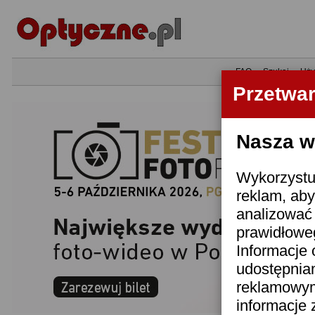
•
FAQ
•
Szukaj
•
Uży
Przetwa
Nasza wi
Wykorzystuj
reklam, aby
analizować 
prawidłoweg
Informacje 
udostępnia
reklamowym
informacje 