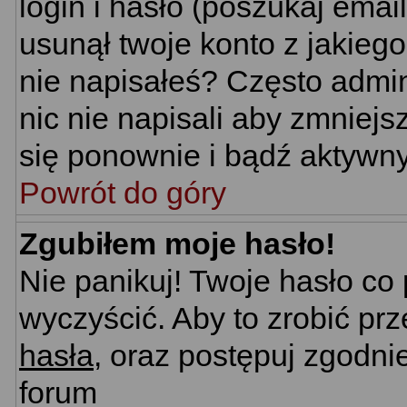
login i hasło (poszukaj email'
usunął twoje konto z jakieg
nie napisałeś? Często admin
nic nie napisali aby zmniej
się ponownie i bądź aktywn
Powrót do góry
Zgubiłem moje hasło!
Nie panikuj! Twoje hasło c
wyczyścić. Aby to zrobić prz
hasła
, oraz postępuj zgodni
forum