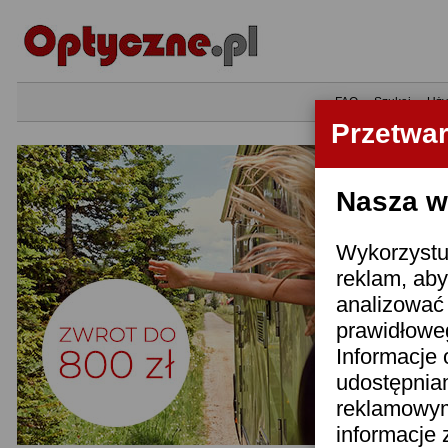
•
FAQ
•
Szukaj
•
Uży
Przetwa
Nasza wi
Wykorzystuj
reklam, aby
analizować 
prawidłoweg
Informacje 
udostępnia
reklamowym
informacje 