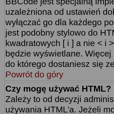
BBCode jest specjalną impl
uzależniona od ustawień do
wyłączać go dla każdego p
jest podobny stylowo do HT
kwadratowych [ i ] a nie < i 
będzie wyświetlane. Więcej
do którego dostaniesz się ze
Powrót do góry
Czy mogę używać HTML?
Zależy to od decyzji adminis
używania HTML'a. Jeżeli mo