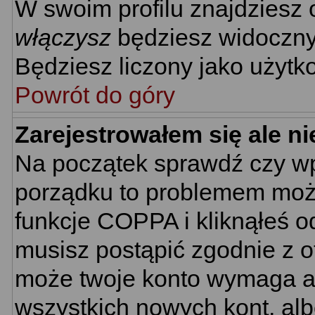
W swoim profilu znajdziesz
włączysz
będziesz widoczny n
Będziesz liczony jako użytko
Powrót do góry
Zarejestrowałem się ale n
Na początek sprawdź czy wpi
porządku to problemem może
funkcje COPPA i kliknąłeś 
musisz postąpić zgodnie z ot
może twoje konto wymaga ak
wszystkich nowych kont, al