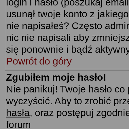
login i hasło (poszukaj email'
usunął twoje konto z jakieg
nie napisałeś? Często admin
nic nie napisali aby zmniej
się ponownie i bądź aktywn
Powrót do góry
Zgubiłem moje hasło!
Nie panikuj! Twoje hasło c
wyczyścić. Aby to zrobić prz
hasła
, oraz postępuj zgodni
forum