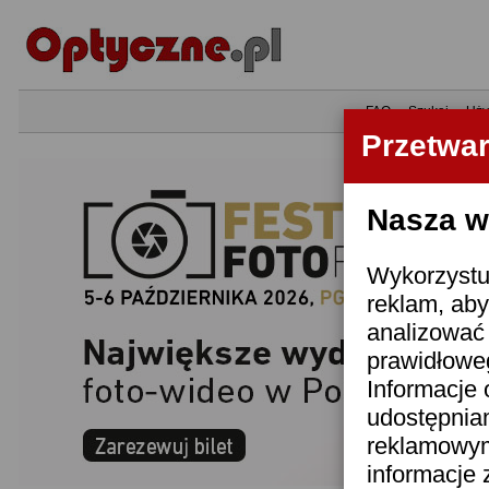
•
FAQ
•
Szukaj
•
Uży
Przetwa
Nasza wi
Wykorzystuj
reklam, aby
analizować 
prawidłoweg
Informacje 
udostępnia
reklamowym
informacje 