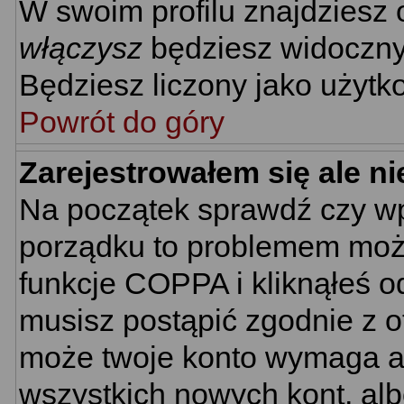
W swoim profilu znajdziesz
włączysz
będziesz widoczny n
Będziesz liczony jako użytko
Powrót do góry
Zarejestrowałem się ale n
Na początek sprawdź czy wpi
porządku to problemem może
funkcje COPPA i kliknąłeś 
musisz postąpić zgodnie z ot
może twoje konto wymaga ak
wszystkich nowych kont, al