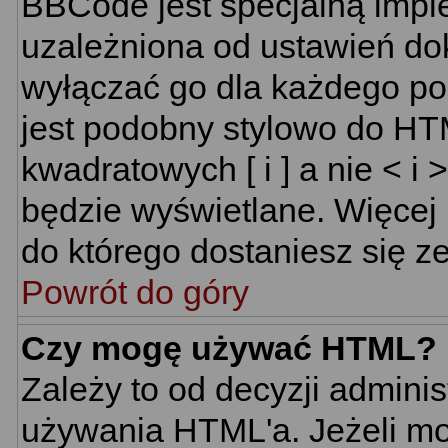
BBCode jest specjalną impl
uzależniona od ustawień do
wyłączać go dla każdego p
jest podobny stylowo do HT
kwadratowych [ i ] a nie < i 
będzie wyświetlane. Więcej
do którego dostaniesz się ze
Powrót do góry
Czy mogę używać HTML?
Zależy to od decyzji adminis
używania HTML'a. Jeżeli mo