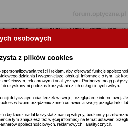
forum.optyczne.pl
kaj
•
Użytkownicy
•
Grupy
•
Statystyki
•
Rejestracja
•
Zaloguj
•
Galerie
•
Ulu
nych osobowych
----- R E K L A M A -----
zysta z plików cookies
 spersonalizowania treści i reklam, aby oferować funkcje społeczno
widłowego działania i wygodniejszej obsługi. Informacje o tym, jak ko
cznościowym, reklamowym i analitycznym. Partnerzy mogą połączyć 
ub uzyskanymi podczas korzystania z ich usług i innych witryn.
ncji dotyczących ciasteczek w swojej przeglądarce internetowej. Je
ookies w twoim urządzeniu zmień ustawienia swojej przeglądarki, lu
ień i będziesz nadal korzystał z naszej witryny, będziemy przetwarz
ncie tym znajdziesz też więcej informacji na temat ustawień przegl
artnerów społecznościowych, reklamowych i analitycznych.