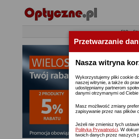
•
FAQ
•
Szu
Przetwarzanie da
Nasza witryna kor
Wykorzystujemy pliki cookie do
naszej witrynie, a także do pra
udostępniamy partnerom społe
danymi otrzymanymi od Ciebie l
Masz możliwość zmiany prefere
zapisywanie przez nas plików c
Jeżeli nie zmienisz tych ustaw
Polityką Prywatności
. W dokume
twoich danych przez naszych p