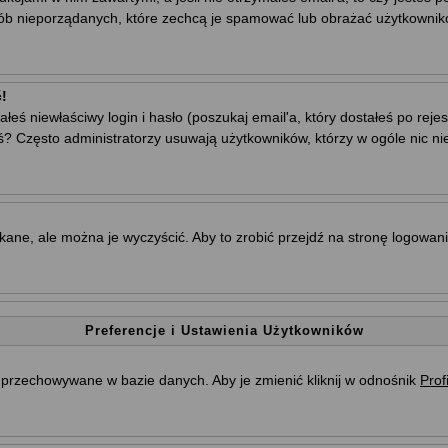
sób nieporządanych, które zechcą je spamować lub obrażać użytkownikó
!
ś niewłaściwy login i hasło (poszukaj email'a, który dostałeś po rejestr
ś? Często administratorzy usuwają użytkowników, którzy w ogóle nic ni
ne, ale można je wyczyścić. Aby to zrobić przejdź na stronę logowania 
Preferencje i Ustawienia Użytkowników
są przechowywane w bazie danych. Aby je zmienić kliknij w odnośnik
Profi