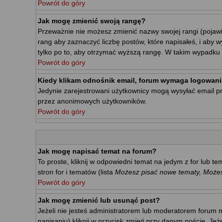
Powrót do góry
Jak mogę zmienić swoją rangę?
Przeważnie nie możesz zmienić nazwy swojej rangi (pojawi
rang aby zaznaczyć liczbę postów, które napisałeś, i aby 
tylko po to, aby otrzymać wyższą rangę. W takim wypadku m
Powrót do góry
Kiedy klikam odnośnik email, forum wymaga logowani
Jedynie zarejestrowani użytkownicy mogą wysyłać email p
przez anonimowych użytkowników.
Powrót do góry
Jak mogę napisać temat na forum?
To proste, kliknij w odpowiedni temat na jedym z for lub 
stron for i tematów (lista
Możesz pisać nowe tematy, Możesz
Powrót do góry
Jak mogę zmienić lub usunąć post?
Jeżeli nie jesteś administratorem lub moderatorem forum m
napisaniu) kliknij w przycisk
zmień
przy danym poście. Jeżel