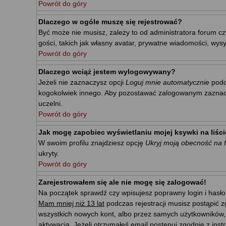
Powrót do góry
Dlaczego w ogóle muszę się rejestrować?
Być może nie musisz, zależy to od administratora forum cz
gości, takich jak własny avatar, prywatne wiadomości, wysy
Powrót do góry
Dlaczego wciąż jestem wylogowywany?
Jeżeli nie zaznaczysz opcji
Loguj mnie automatycznie
podc
kogokolwiek innego. Aby pozostawać zalogowanym zaznacz p
uczelni.
Powrót do góry
Jak mogę zapobiec wyświetlaniu mojej ksywki na liś
W swoim profilu znajdziesz opcję
Ukryj moją obecność na 
ukryty.
Powrót do góry
Zarejestrowałem się ale nie mogę się zalogować!
Na początek sprawdź czy wpisujesz poprawny login i hasło
Mam mniej niż 13 lat
podczas rejestracji musisz postąpić z
wszystkich nowych kont, albo przez samych użytkowników,
aktywacja. Jeżeli otrzymałeś email postępuj zgodnie z ins