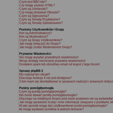
Czym jest BBCode?
Czy mogę używać HTML?
Czym są Uśmieszki?
Czy mogę dodawać Obrazki?
Czym są Ogłoszenia?
Czym są Tematy Przyklejone?
Czym są Tematy Zablokowane?
Poziomy Użytkowników i Grupy
Kim są Administratorzy?
Kim są Moderatorzy?
Czym są Grupy Użytkowników?
Jak mogę dołączyć do Grupy?
Jak mogę zostać Moderatorem Grupy?
Prywatne Wiadomości
Nie mogę wysyłać prywatnych wiadomości!
Wciąż dostaję niechciane prywatne wiadomości!
Dostałem spam lub obraźliwy email od kogoś z tego forum!
Sprawy phpBB 2
Kto napisał ten skrypt?
Dlaczego funkcja X nie jest dostępna?
Z kim mam się skontaktować w sprawach nadużyć i prawnych dotycz
Punkty pomógł/pomogła
Czym są punkty pomógł/pomogła?
Kto może dawać punkty pomógł/pomogła?
Dlaczego na niektórych forach pod moim avatarem nie są wyświetl
Jak mogę sprawdzić liczbę i inne informacje związane z punktami, kt
W jaki sposób mogę dać użytkownikowi punkt pomógł/pomogła?
Ile mogę wystawić punktów w jednym temacie?