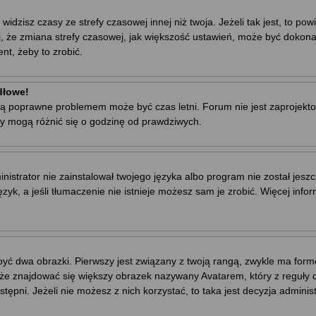
zisz czasy ze strefy czasowej innej niż twoja. Jeżeli tak jest, to powi
, że zmiana strefy czasowej, jak większość ustawień, może być dokona
nt, żeby to zrobić.
dłowe!
ej są poprawne problemem może być czas letni. Forum nie jest zaproje
y mogą różnić się o godzinę od prawdziwych.
trator nie zainstalował twojego języka albo program nie został jeszc
yk, a jeśli tłumaczenie nie istnieje możesz sam je zrobić. Więcej info
yć dwa obrazki. Pierwszy jest związany z twoją rangą, zwykle ma for
że znajdować się większy obrazek nazywany Avatarem, który z reguły dl
stępni. Jeżeli nie możesz z nich korzystać, to taka jest decyzja admini