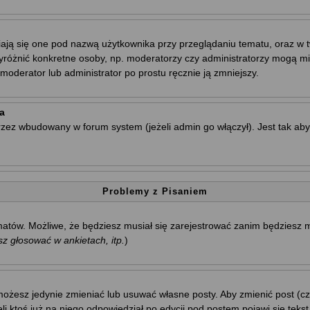
ają się one pod nazwą użytkownika przy przeglądaniu tematu, oraz w t
wyróżnić konkretne osoby, np. moderatorzy czy administratorzy mogą mi
oderator lub administrator po prostu ręcznie ją zmniejszy.
a
rzez wbudowany w forum system (jeżeli admin go włączył). Jest tak a
Problemy z Pisaniem
tematów. Możliwe, że będziesz musiał się zarejestrować zanim będziesz
 głosować w ankietach, itp.
)
ożesz jedynie zmieniać lub usuwać własne posty. Aby zmienić post (cza
i ktoś już na niego odpowiedział po edycji pod postem pojawi się tekst 