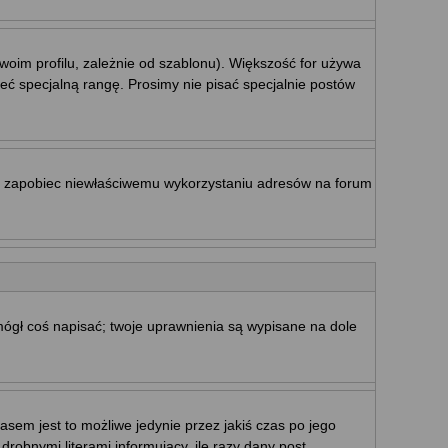
woim profilu, zależnie od szablonu). Większość for używa
eć specjalną rangę. Prosimy nie pisać specjalnie postów
by zapobiec niewłaściwemu wykorzystaniu adresów na forum
 mógł coś napisać; twoje uprawnienia są wypisane na dole
sem jest to możliwe jedynie przez jakiś czas po jego
drobnymi literami informujący, ile razy dany post