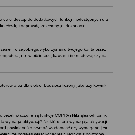
ja da ci dostęp do dodatkowych funkcji niedostępnych dla
ylko chwilę i naprawdę zalecamy jej dokonanie.
sie. To zapobiega wykorzystaniu twojego konta przez
putera, np. w bibliotece, kawiarni internetowej czy na
ratorów oraz dla siebie. Będziesz liczony jako użytkownik
 Jeżeli włączone są funkcje COPPA i kliknąłeś odnośnik
konto wymaga aktywacji? Niektóre fora wymagają aktywacji
tracji powinieneś otrzymać wiadomość czy wymagana jest
eś pewien, że podałeś właściwy adres? Jednym z powodów