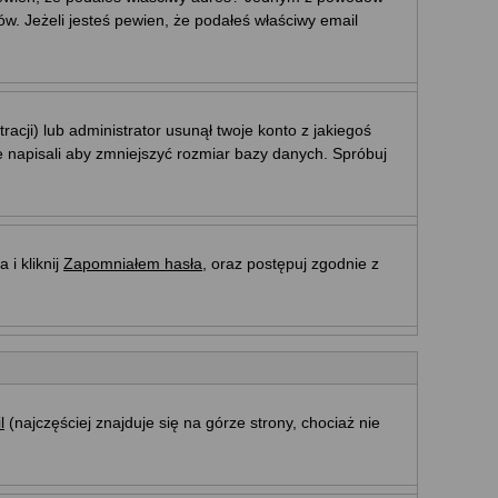
w. Jeżeli jesteś pewien, że podałeś właściwy email
acji) lub administrator usunął twoje konto z jakiegoś
e napisali aby zmniejszyć rozmiar bazy danych. Spróbuj
i kliknij
Zapomniałem hasła
, oraz postępuj zgodnie z
l
(najczęściej znajduje się na górze strony, chociaż nie