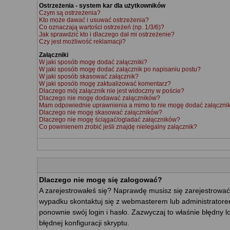
Ostrzeżenia - system kar dla użytkowników
Czym są ostrzeżenia?
Kto może dawać i usuwać ostrzeżenia?
Co oznaczają wartości ostrzeżeń (np. 1/3/6)?
Jak sprawdzić kto i dlaczego dał mi ostrzeżenie?
Czy jest możliwość reklamacji?
Załączniki
W jaki sposób mogę dodać załączniki?
W jaki sposób mogę dodać załącznik po napisaniu postu?
W jaki sposób skasować załącznik?
W jaki sposób mogę zaktualizować komentarz?
Dlaczego mój załącznik nie jest widoczny w poście?
Dlaczego nie mogę dodawać załączników?
Mam odpowiednie uprawnienia a mimo to nie mogę dodać załącznik
Dlaczego nie mogę skasować załączników?
Dlaczego nie mogę ściągać/ogladać załączników?
Co powinienem zrobić jeśli znajdę nielegalny załącznik?
Dlaczego nie mogę się zalogować?
A zarejestrowałeś się? Naprawdę musisz się zarejestrować
wypadku skontaktuj się z webmasterem lub administratorem
ponownie swój login i hasło. Zazwyczaj to właśnie błędny l
błędnej konfiguracji skryptu.