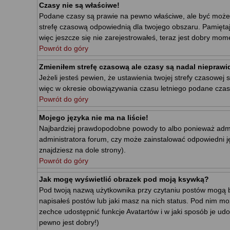
Czasy nie są właściwe!
Podane czasy są prawie na pewno właściwe, ale być może wid
strefę czasową odpowiednią dla twojego obszaru. Pamiętaj
więc jeszcze się nie zarejestrowałeś, teraz jest dobry mome
Powrót do góry
Zmieniłem strefę czasową ale czasy są nadal nieprawi
Jeżeli jesteś pewien, że ustawienia twojej strefy czasow
więc w okresie obowiązywania czasu letniego podane czas
Powrót do góry
Mojego języka nie ma na liście!
Najbardziej prawdopodobne powody to albo ponieważ adminis
administratora forum, czy może zainstalować odpowiedni jęz
znajdziesz na dole strony).
Powrót do góry
Jak mogę wyświetlić obrazek pod moją ksywką?
Pod twoją nazwą użytkownika przy czytaniu postów mogą b
napisałeś postów lub jaki masz na nich status. Pod nim mo
zechce udostępnić funkcje Avatartów i w jaki sposób je udo
pewno jest dobry!)