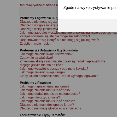
forum.optyczne.pl Strona Główna
Zgodę na wykorzystywanie pr
Problemy Logowania i Rejestracji
Dlaczego nie mogę się zalogować?
Dlaczego w ogóle muszę się rejestrować?
Dlaczego wciąż jestem wylogowywany?
Jak mogę zapobiec wyświetlaniu mojej ksywki na liście obecnych u
Zarejestrowałem się ale nie mogę się zalogować!
Rejestrowałem się kiedyś ale nie mogę się już logować!
Zgubiłem moje hasło!
Preferencje i Ustawienia Użytkowników
Jak mogę zmienić swoje ustawienia?
Czasy nie są właściwe!
Zmieniłem strefę czasową ale czasy są nadal nieprawidłowe!
Mojego języka nie ma na liście!
Jak mogę wyświetlić obrazek pod moją ksywką?
Jak mogę zmienić swoją rangę?
Kiedy klikam odnośnik email, forum wymaga logowania
Problemy z Pisaniem
Jak mogę napisać temat na forum?
Jak mogę zmienić lub usunąć post?
Jak mogę dodać podpis do mojego postu?
Jak mogę utworzyć ankietę?
Jak mogę zmienić lub usunąć ankietę?
Dlaczego nie mam dostępu do forum?
Dlaczego nie mogę głosować w ankietach?
Formatowanie i Typy Tematów