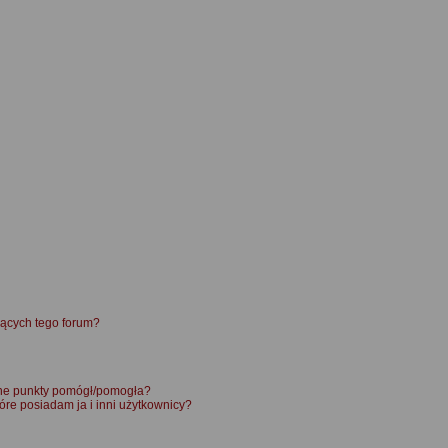
ących tego forum?
ane punkty pomógł/pomogła?
óre posiadam ja i inni użytkownicy?