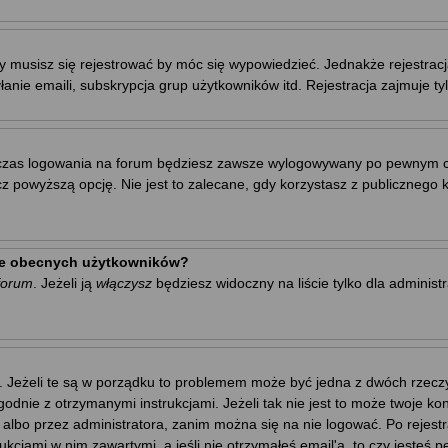
y musisz się rejestrować by móc się wypowiedzieć. Jednakże rejestrac
łanie emaili, subskrypcja grup użytkowników itd. Rejestracja zajmuje t
zas logowania na forum będziesz zawsze wylogowywany po pewnym cza
owyższą opcję. Nie jest to zalecane, gdy korzystasz z publicznego kom
cie obecnych użytkowników?
forum
. Jeżeli ją
włączysz
będziesz widoczny na liście tylko dla administ
. Jeżeli te są w porządku to problemem może być jedna z dwóch rzeczy.
godnie z otrzymanymi instrukcjami. Jeżeli tak nie jest to może twoje 
 albo przez administratora, zanim można się na nie logować. Po rejes
trukcjami w nim zawartymi, a jeśli nie otrzymałeś email'a, to czy jest