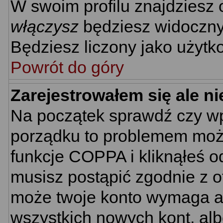
W swoim profilu znajdziesz
włączysz
będziesz widoczny n
Będziesz liczony jako użytko
Powrót do góry
Zarejestrowałem się ale n
Na początek sprawdź czy wpi
porządku to problemem może
funkcje COPPA i kliknąłeś 
musisz postąpić zgodnie z ot
może twoje konto wymaga ak
wszystkich nowych kont, al