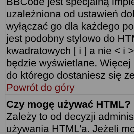
BBCode jest specjalną impl
uzależniona od ustawień do
wyłączać go dla każdego p
jest podobny stylowo do HT
kwadratowych [ i ] a nie < i 
będzie wyświetlane. Więcej
do którego dostaniesz się ze
Powrót do góry
Czy mogę używać HTML?
Zależy to od decyzji adminis
używania HTML'a. Jeżeli mo