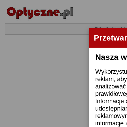
•
FAQ
•
Szukaj
•
Uży
Przetwa
Nasza wi
Wykorzystuj
reklam, aby
analizować 
prawidłoweg
Informacje 
udostępnia
reklamowym
informacje 