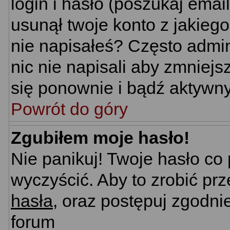
login i hasło (poszukaj email'
usunął twoje konto z jakieg
nie napisałeś? Często admin
nic nie napisali aby zmniej
się ponownie i bądź aktywn
Powrót do góry
Zgubiłem moje hasło!
Nie panikuj! Twoje hasło c
wyczyścić. Aby to zrobić prz
hasła
, oraz postępuj zgodni
forum