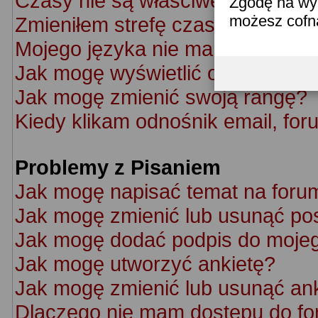
Czasy nie są właściwe!
Zgodę na wyk
możesz cofn
Zmieniłem strefę czasową ale cz
Mojego języka nie ma na liście!
Jak mogę wyświetlić obrazek po
Jak mogę zmienić swoją rangę?
Kiedy klikam odnośnik email, f
Problemy z Pisaniem
Jak mogę napisać temat na foru
Jak mogę zmienić lub usunąć po
Jak mogę dodać podpis do moje
Jak mogę utworzyć ankietę?
Jak mogę zmienić lub usunąć an
Dlaczego nie mam dostępu do f