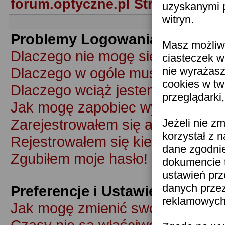
forum.optyczne.pl Strona Główn
uzyskanymi p
witryn.
Problemy Logowania i Rejestra
Masz możliwo
Dlaczego nie mogę się zalogowa
ciasteczek w
Dlaczego w ogóle muszę się rej
nie wyrażasz
cookies w tw
Dlaczego wciąż jestem wylogow
przeglądarki
Jak mogę zapobiec wyświetlaniu 
Zarejestrowałem się ale nie mog
Jeżeli nie z
korzystał z 
Rejestrowałem się kiedyś ale nie
dane zgodni
Zgubiłem moje hasło!
dokumencie t
ustawień prz
danych prze
Preferencje i Ustawienia Użyt
reklamowych 
Jak mogę zmienić swoje ustawie