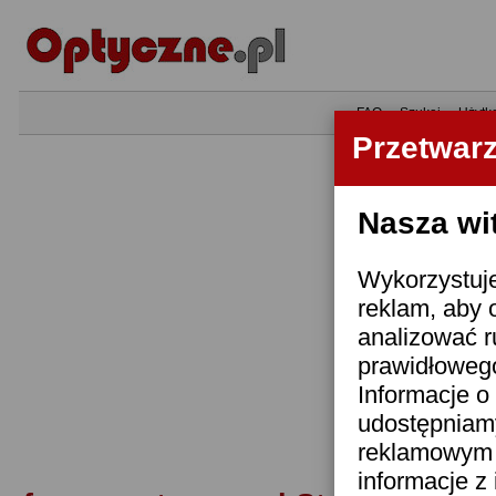
•
FAQ
•
Szukaj
•
Użytk
Przetwar
Nasza wi
Wykorzystuje
reklam, aby 
analizować r
prawidłowego
Informacje o 
udostępniam
reklamowym i
informacje z