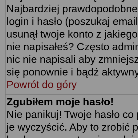
Najbardziej prawdopodobne 
login i hasło (poszukaj email'
usunął twoje konto z jakieg
nie napisałeś? Często admin
nic nie napisali aby zmniej
się ponownie i bądź aktywn
Powrót do góry
Zgubiłem moje hasło!
Nie panikuj! Twoje hasło c
je wyczyścić. Aby to zrobić p