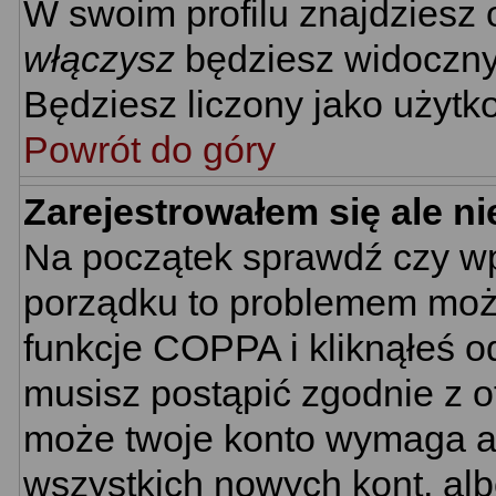
W swoim profilu znajdziesz
włączysz
będziesz widoczny n
Będziesz liczony jako użytko
Powrót do góry
Zarejestrowałem się ale n
Na początek sprawdź czy wpi
porządku to problemem może
funkcje COPPA i kliknąłeś 
musisz postąpić zgodnie z ot
może twoje konto wymaga ak
wszystkich nowych kont, al