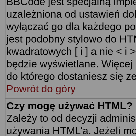
BBCode jest specjalną impl
uzależniona od ustawień do
wyłączać go dla każdego p
jest podobny stylowo do HT
kwadratowych [ i ] a nie < i 
będzie wyświetlane. Więcej
do którego dostaniesz się ze
Powrót do góry
Czy mogę używać HTML?
Zależy to od decyzji adminis
używania HTML'a. Jeżeli mo