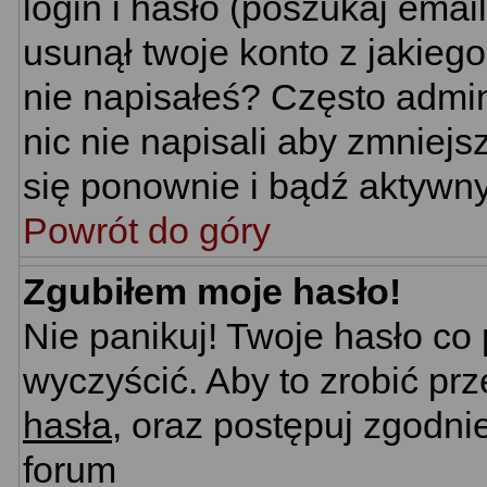
login i hasło (poszukaj email'
usunął twoje konto z jakieg
nie napisałeś? Często admin
nic nie napisali aby zmniej
się ponownie i bądź aktywn
Powrót do góry
Zgubiłem moje hasło!
Nie panikuj! Twoje hasło c
wyczyścić. Aby to zrobić prz
hasła
, oraz postępuj zgodni
forum