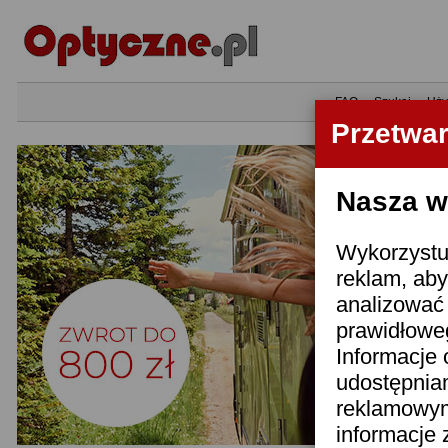
•
FAQ
•
Szukaj
•
Uży
Przetwa
Nasza wi
Wykorzystuj
reklam, aby
analizować 
prawidłoweg
Informacje 
udostępnia
reklamowym
informacje 