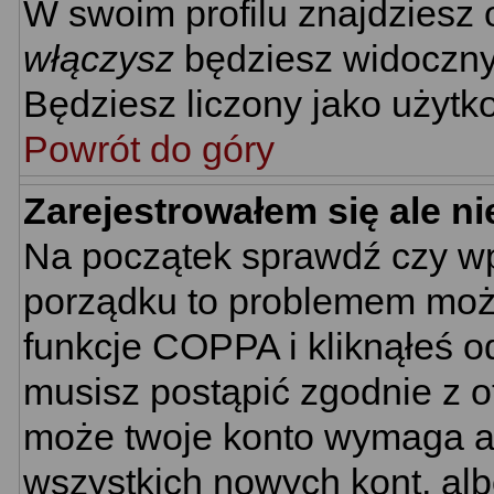
W swoim profilu znajdziesz
włączysz
będziesz widoczny n
Będziesz liczony jako użytko
Powrót do góry
Zarejestrowałem się ale n
Na początek sprawdź czy wpi
porządku to problemem może
funkcje COPPA i kliknąłeś 
musisz postąpić zgodnie z ot
może twoje konto wymaga ak
wszystkich nowych kont, al