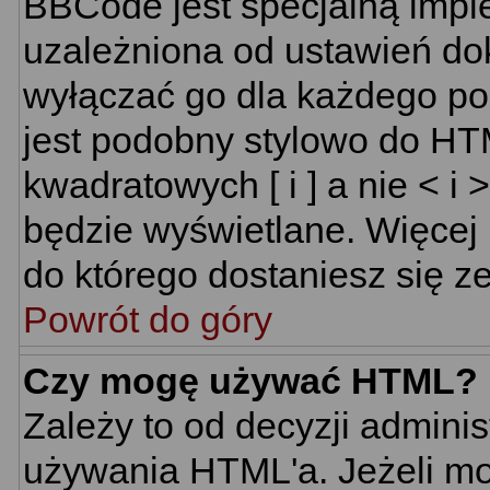
BBCode jest specjalną impl
uzależniona od ustawień do
wyłączać go dla każdego p
jest podobny stylowo do HT
kwadratowych [ i ] a nie < i 
będzie wyświetlane. Więcej
do którego dostaniesz się ze
Powrót do góry
Czy mogę używać HTML?
Zależy to od decyzji adminis
używania HTML'a. Jeżeli mo