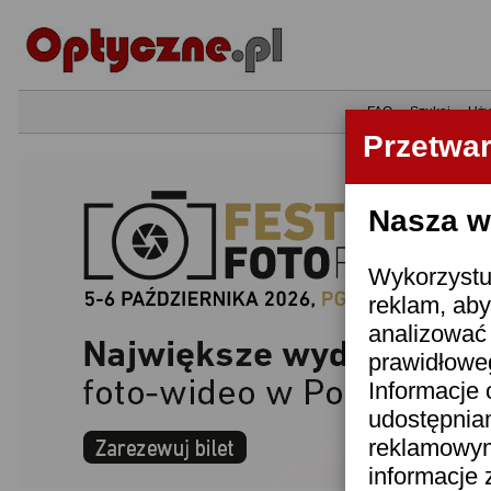
•
FAQ
•
Szukaj
•
Uży
Przetwa
Nasza wi
Wykorzystuj
reklam, aby
analizować 
prawidłoweg
Informacje 
udostępnia
reklamowym
informacje 