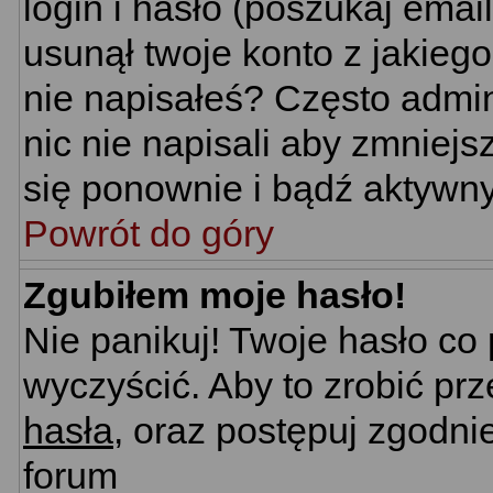
login i hasło (poszukaj email'
usunął twoje konto z jakieg
nie napisałeś? Często admin
nic nie napisali aby zmniej
się ponownie i bądź aktywn
Powrót do góry
Zgubiłem moje hasło!
Nie panikuj! Twoje hasło c
wyczyścić. Aby to zrobić prz
hasła
, oraz postępuj zgodni
forum