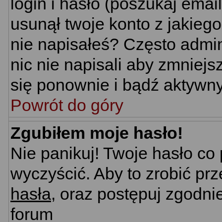
login i hasło (poszukaj email'
usunął twoje konto z jakieg
nie napisałeś? Często admin
nic nie napisali aby zmniej
się ponownie i bądź aktywn
Powrót do góry
Zgubiłem moje hasło!
Nie panikuj! Twoje hasło c
wyczyścić. Aby to zrobić prz
hasła
, oraz postępuj zgodni
forum