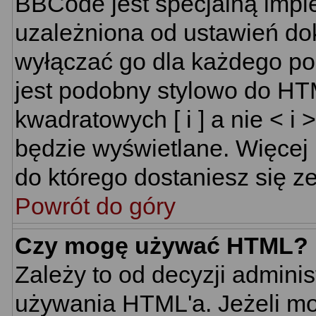
BBCode jest specjalną impl
uzależniona od ustawień do
wyłączać go dla każdego p
jest podobny stylowo do HT
kwadratowych [ i ] a nie < i 
będzie wyświetlane. Więcej
do którego dostaniesz się ze
Powrót do góry
Czy mogę używać HTML?
Zależy to od decyzji adminis
używania HTML'a. Jeżeli mo