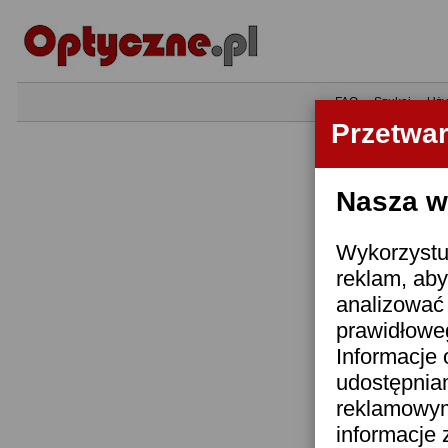
•
FAQ
•
Szukaj
•
Uży
Przetwa
Nasza wi
Wykorzystuj
reklam, aby
analizować 
prawidłoweg
Informacje 
udostępnia
reklamowym
informacje 