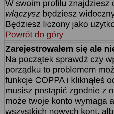
W swoim profilu znajdziesz
włączysz
będziesz widoczny n
Będziesz liczony jako użytko
Powrót do góry
Zarejestrowałem się ale n
Na początek sprawdź czy wpi
porządku to problemem może
funkcje COPPA i kliknąłeś 
musisz postąpić zgodnie z ot
może twoje konto wymaga ak
wszystkich nowych kont, al