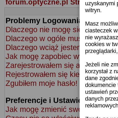
forum.optyczne.pl Strona Główn
uzyskanymi p
witryn.
Problemy Logowania i Rejestra
Masz możliwo
Dlaczego nie mogę się zalogowa
ciasteczek w
Dlaczego w ogóle muszę się rej
nie wyrażasz
cookies w tw
Dlaczego wciąż jestem wylogow
przeglądarki
Jak mogę zapobiec wyświetlaniu 
Zarejestrowałem się ale nie mog
Jeżeli nie z
korzystał z 
Rejestrowałem się kiedyś ale nie
dane zgodni
Zgubiłem moje hasło!
dokumencie t
ustawień prz
danych prze
Preferencje i Ustawienia Użyt
reklamowych 
Jak mogę zmienić swoje ustawie