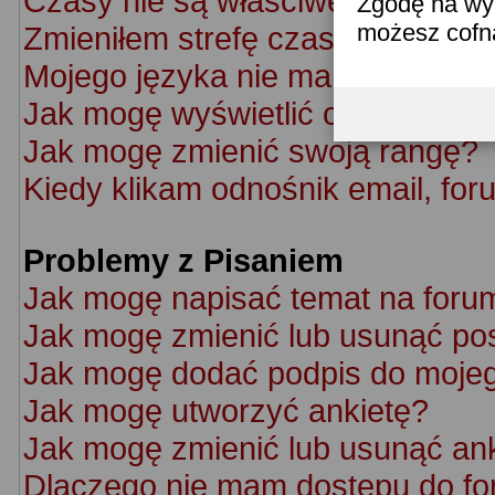
Czasy nie są właściwe!
Zgodę na wyk
możesz cofn
Zmieniłem strefę czasową ale cz
Mojego języka nie ma na liście!
Jak mogę wyświetlić obrazek po
Jak mogę zmienić swoją rangę?
Kiedy klikam odnośnik email, f
Problemy z Pisaniem
Jak mogę napisać temat na foru
Jak mogę zmienić lub usunąć po
Jak mogę dodać podpis do moje
Jak mogę utworzyć ankietę?
Jak mogę zmienić lub usunąć an
Dlaczego nie mam dostępu do f