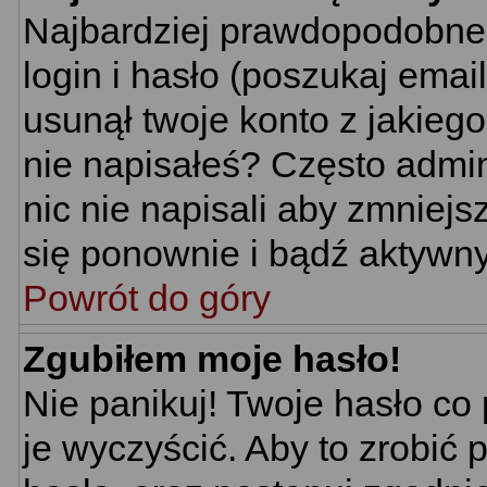
Najbardziej prawdopodobne 
login i hasło (poszukaj email'
usunął twoje konto z jakieg
nie napisałeś? Często admin
nic nie napisali aby zmniej
się ponownie i bądź aktywn
Powrót do góry
Zgubiłem moje hasło!
Nie panikuj! Twoje hasło c
je wyczyścić. Aby to zrobić p