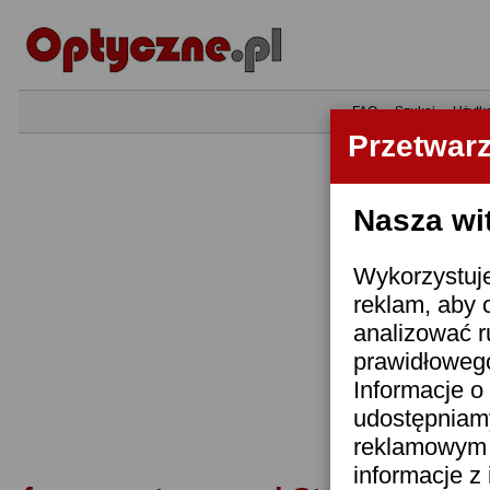
•
FAQ
•
Szukaj
•
Użytk
Przetwar
Nasza wi
Wykorzystuje
reklam, aby 
analizować r
prawidłowego
Informacje o 
udostępniam
reklamowym i
informacje z