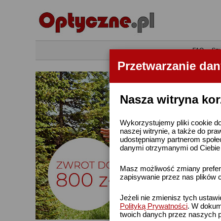
•
FAQ
•
Szu
Przetwarzanie da
Nasza witryna kor
Wykorzystujemy pliki cookie do
naszej witrynie, a także do pra
udostępniamy partnerom społe
danymi otrzymanymi od Ciebie l
Masz możliwość zmiany prefere
zapisywanie przez nas plików c
Jeżeli nie zmienisz tych ustaw
Polityką Prywatności
. W dokume
twoich danych przez naszych p