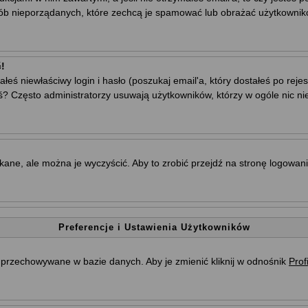
sób nieporządanych, które zechcą je spamować lub obrażać użytkownikó
!
ś niewłaściwy login i hasło (poszukaj email'a, który dostałeś po rejestr
ś? Często administratorzy usuwają użytkowników, którzy w ogóle nic ni
ne, ale można je wyczyścić. Aby to zrobić przejdź na stronę logowania 
Preferencje i Ustawienia Użytkowników
są przechowywane w bazie danych. Aby je zmienić kliknij w odnośnik
Profi