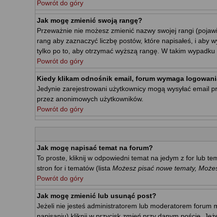
Powrót do góry
Jak mogę zmienić swoją rangę?
Przeważnie nie możesz zmienić nazwy swojej rangi (pojawi
rang aby zaznaczyć liczbę postów, które napisałeś, i aby 
tylko po to, aby otrzymać wyższą rangę. W takim wypadku m
Powrót do góry
Kiedy klikam odnośnik email, forum wymaga logowani
Jedynie zarejestrowani użytkownicy mogą wysyłać email p
przez anonimowych użytkowników.
Powrót do góry
Jak mogę napisać temat na forum?
To proste, kliknij w odpowiedni temat na jedym z for lub 
stron for i tematów (lista
Możesz pisać nowe tematy, Możesz
Powrót do góry
Jak mogę zmienić lub usunąć post?
Jeżeli nie jesteś administratorem lub moderatorem forum m
napisaniu) kliknij w przycisk
zmień
przy danym poście. Jeżel