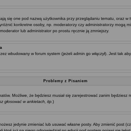
ają się one pod nazwą użytkownika przy przeglądaniu tematu, oraz w t
wyróżnić konkretne osoby, np. moderatorzy czy administratorzy mogą mi
oderator lub administrator po prostu ręcznie ją zmniejszy.
a
rzez wbudowany w forum system (jeżeli admin go włączył). Jest tak a
Problemy z Pisaniem
tematów. Możliwe, że będziesz musiał się zarejestrować zanim będziesz
 głosować w ankietach, itp.
)
ożesz jedynie zmieniać lub usuwać własne posty. Aby zmienić post (cza
i ktoś już na niego odpowiedział po edycji pod postem pojawi się tekst 