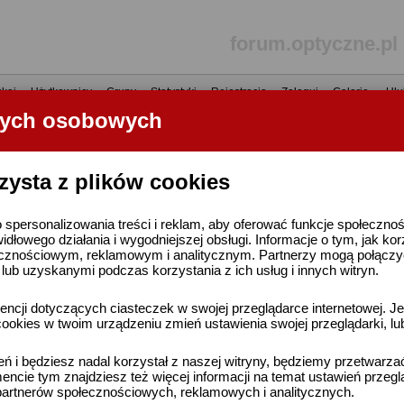
forum.optyczne.pl
kaj
•
Użytkownicy
•
Grupy
•
Statystyki
•
Rejestracja
•
Zaloguj
•
Galerie
•
Ulu
nych osobowych
----- R E K L A M A -----
zysta z plików cookies
 spersonalizowania treści i reklam, aby oferować funkcje społeczno
widłowego działania i wygodniejszej obsługi. Informacje o tym, jak ko
cznościowym, reklamowym i analitycznym. Partnerzy mogą połączyć 
ub uzyskanymi podczas korzystania z ich usług i innych witryn.
ncji dotyczących ciasteczek w swojej przeglądarce internetowej. Je
ookies w twoim urządzeniu zmień ustawienia swojej przeglądarki, lu
ień i będziesz nadal korzystał z naszej witryny, będziemy przetwarz
ncie tym znajdziesz też więcej informacji na temat ustawień przegl
artnerów społecznościowych, reklamowych i analitycznych.