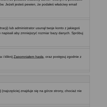
w. Jeżeli jesteś pewien, że podałeś właściwy email
acji) lub administrator usunął twoje konto z jakiegoś
e napisali aby zmniejszyć rozmiar bazy danych. Spróbuj
i kliknij
Zapomniałem hasła
, oraz postępuj zgodnie z
l
(najczęściej znajduje się na górze strony, chociaż nie