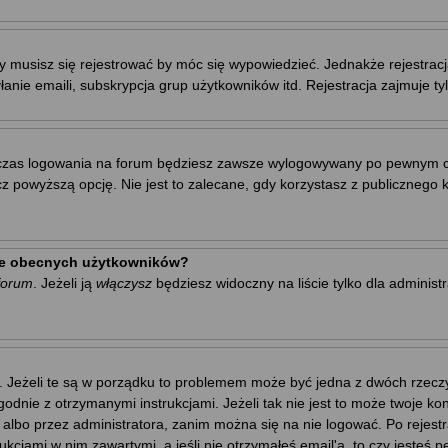
y musisz się rejestrować by móc się wypowiedzieć. Jednakże rejestrac
łanie emaili, subskrypcja grup użytkowników itd. Rejestracja zajmuje t
zas logowania na forum będziesz zawsze wylogowywany po pewnym cza
owyższą opcję. Nie jest to zalecane, gdy korzystasz z publicznego kom
cie obecnych użytkowników?
forum
. Jeżeli ją
włączysz
będziesz widoczny na liście tylko dla administ
. Jeżeli te są w porządku to problemem może być jedna z dwóch rzeczy.
godnie z otrzymanymi instrukcjami. Jeżeli tak nie jest to może twoje 
 albo przez administratora, zanim można się na nie logować. Po rejes
trukcjami w nim zawartymi, a jeśli nie otrzymałeś email'a, to czy jest