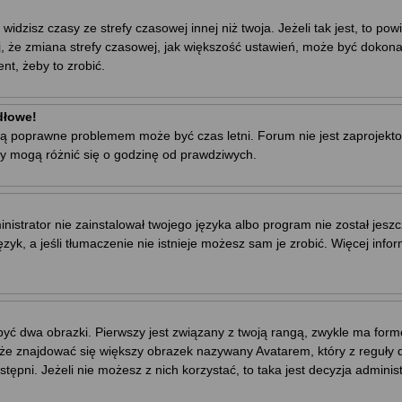
zisz czasy ze strefy czasowej innej niż twoja. Jeżeli tak jest, to powi
, że zmiana strefy czasowej, jak większość ustawień, może być dokona
nt, żeby to zrobić.
dłowe!
ej są poprawne problemem może być czas letni. Forum nie jest zaproje
y mogą różnić się o godzinę od prawdziwych.
trator nie zainstalował twojego języka albo program nie został jeszc
yk, a jeśli tłumaczenie nie istnieje możesz sam je zrobić. Więcej info
yć dwa obrazki. Pierwszy jest związany z twoją rangą, zwykle ma for
że znajdować się większy obrazek nazywany Avatarem, który z reguły dl
stępni. Jeżeli nie możesz z nich korzystać, to taka jest decyzja admini