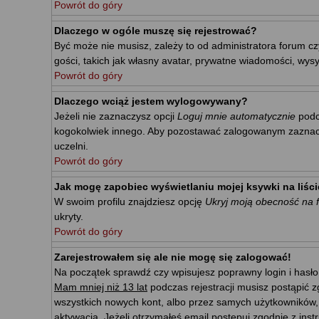
Powrót do góry
Dlaczego w ogóle muszę się rejestrować?
Być może nie musisz, zależy to od administratora forum cz
gości, takich jak własny avatar, prywatne wiadomości, wysy
Powrót do góry
Dlaczego wciąż jestem wylogowywany?
Jeżeli nie zaznaczysz opcji
Loguj mnie automatycznie
podc
kogokolwiek innego. Aby pozostawać zalogowanym zaznacz p
uczelni.
Powrót do góry
Jak mogę zapobiec wyświetlaniu mojej ksywki na liś
W swoim profilu znajdziesz opcję
Ukryj moją obecność na 
ukryty.
Powrót do góry
Zarejestrowałem się ale nie mogę się zalogować!
Na początek sprawdź czy wpisujesz poprawny login i hasło
Mam mniej niż 13 lat
podczas rejestracji musisz postąpić z
wszystkich nowych kont, albo przez samych użytkowników,
aktywacja. Jeżeli otrzymałeś email postępuj zgodnie z ins