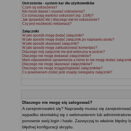
Ostrzeżenia - system kar dla użytkowników
Czym są ostrzeżenia?
Kto może dawać i usuwać ostrzeżenia?
Co oznaczają wartości ostrzeżeń (np. 1/3/6)?
Jak sprawdzić kto i dlaczego dał mi ostrzeżenie?
Czy jest możliwość reklamacji?
Załączniki
W jaki sposób mogę dodać załączniki?
W jaki sposób mogę dodać załącznik po napisaniu postu?
W jaki sposób skasować załącznik?
W jaki sposób mogę zaktualizować komentarz?
Dlaczego mój załącznik nie jest widoczny w poście?
Dlaczego nie mogę dodawać załączników?
Mam odpowiednie uprawnienia a mimo to nie mogę dodać załącznik
Dlaczego nie mogę skasować załączników?
Dlaczego nie mogę ściągać/ogladać załączników?
Co powinienem zrobić jeśli znajdę nielegalny załącznik?
Dlaczego nie mogę się zalogować?
A zarejestrowałeś się? Naprawdę musisz się zarejestrować
wypadku skontaktuj się z webmasterem lub administratorem
ponownie swój login i hasło. Zazwyczaj to właśnie błędny l
błędnej konfiguracji skryptu.