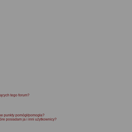
ących tego forum?
ane punkty pomógł/pomogła?
óre posiadam ja i inni użytkownicy?