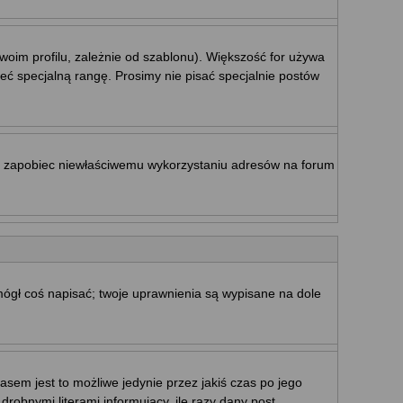
woim profilu, zależnie od szablonu). Większość for używa
eć specjalną rangę. Prosimy nie pisać specjalnie postów
by zapobiec niewłaściwemu wykorzystaniu adresów na forum
 mógł coś napisać; twoje uprawnienia są wypisane na dole
sem jest to możliwe jedynie przez jakiś czas po jego
drobnymi literami informujący, ile razy dany post