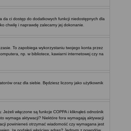
ja da ci dostęp do dodatkowych funkcji niedostępnych dla
ylko chwilę i naprawdę zalecamy jej dokonanie.
sie. To zapobiega wykorzystaniu twojego konta przez
putera, np. w bibliotece, kawiarni internetowej czy na
ratorów oraz dla siebie. Będziesz liczony jako użytkownik
 Jeżeli włączone są funkcje COPPA i kliknąłeś odnośnik
konto wymaga aktywacji? Niektóre fora wymagają aktywacji
tracji powinieneś otrzymać wiadomość czy wymagana jest
eś pewien, że podałeś właściwy adres? Jednym z powodów