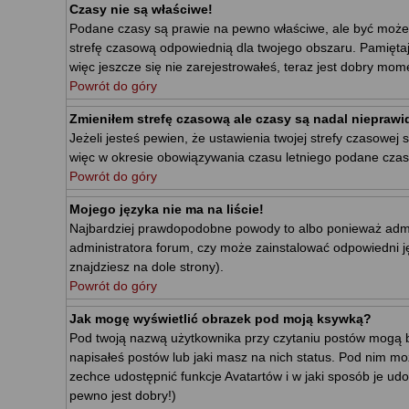
Czasy nie są właściwe!
Podane czasy są prawie na pewno właściwe, ale być może wid
strefę czasową odpowiednią dla twojego obszaru. Pamiętaj
więc jeszcze się nie zarejestrowałeś, teraz jest dobry mome
Powrót do góry
Zmieniłem strefę czasową ale czasy są nadal nieprawi
Jeżeli jesteś pewien, że ustawienia twojej strefy czasow
więc w okresie obowiązywania czasu letniego podane czas
Powrót do góry
Mojego języka nie ma na liście!
Najbardziej prawdopodobne powody to albo ponieważ adminis
administratora forum, czy może zainstalować odpowiedni jęz
znajdziesz na dole strony).
Powrót do góry
Jak mogę wyświetlić obrazek pod moją ksywką?
Pod twoją nazwą użytkownika przy czytaniu postów mogą b
napisałeś postów lub jaki masz na nich status. Pod nim mo
zechce udostępnić funkcje Avatartów i w jaki sposób je udo
pewno jest dobry!)