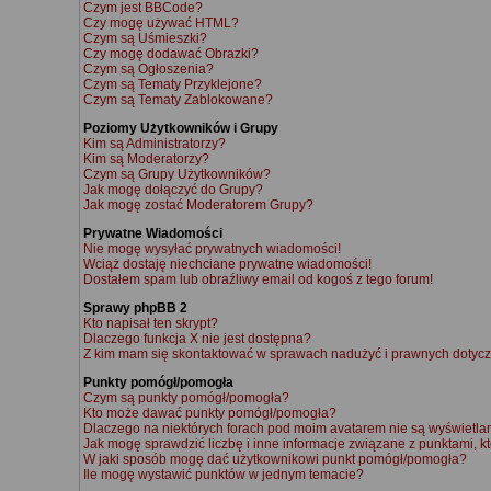
Czym jest BBCode?
Czy mogę używać HTML?
Czym są Uśmieszki?
Czy mogę dodawać Obrazki?
Czym są Ogłoszenia?
Czym są Tematy Przyklejone?
Czym są Tematy Zablokowane?
Poziomy Użytkowników i Grupy
Kim są Administratorzy?
Kim są Moderatorzy?
Czym są Grupy Użytkowników?
Jak mogę dołączyć do Grupy?
Jak mogę zostać Moderatorem Grupy?
Prywatne Wiadomości
Nie mogę wysyłać prywatnych wiadomości!
Wciąż dostaję niechciane prywatne wiadomości!
Dostałem spam lub obraźliwy email od kogoś z tego forum!
Sprawy phpBB 2
Kto napisał ten skrypt?
Dlaczego funkcja X nie jest dostępna?
Z kim mam się skontaktować w sprawach nadużyć i prawnych dotycz
Punkty pomógł/pomogła
Czym są punkty pomógł/pomogła?
Kto może dawać punkty pomógł/pomogła?
Dlaczego na niektórych forach pod moim avatarem nie są wyświetl
Jak mogę sprawdzić liczbę i inne informacje związane z punktami, kt
W jaki sposób mogę dać użytkownikowi punkt pomógł/pomogła?
Ile mogę wystawić punktów w jednym temacie?