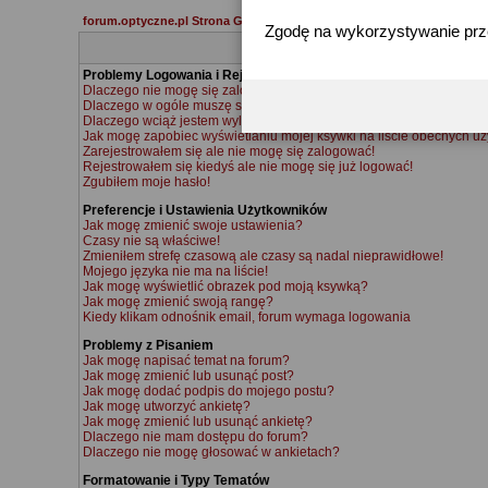
forum.optyczne.pl Strona Główna
Zgodę na wykorzystywanie pr
Problemy Logowania i Rejestracji
Dlaczego nie mogę się zalogować?
Dlaczego w ogóle muszę się rejestrować?
Dlaczego wciąż jestem wylogowywany?
Jak mogę zapobiec wyświetlaniu mojej ksywki na liście obecnych u
Zarejestrowałem się ale nie mogę się zalogować!
Rejestrowałem się kiedyś ale nie mogę się już logować!
Zgubiłem moje hasło!
Preferencje i Ustawienia Użytkowników
Jak mogę zmienić swoje ustawienia?
Czasy nie są właściwe!
Zmieniłem strefę czasową ale czasy są nadal nieprawidłowe!
Mojego języka nie ma na liście!
Jak mogę wyświetlić obrazek pod moją ksywką?
Jak mogę zmienić swoją rangę?
Kiedy klikam odnośnik email, forum wymaga logowania
Problemy z Pisaniem
Jak mogę napisać temat na forum?
Jak mogę zmienić lub usunąć post?
Jak mogę dodać podpis do mojego postu?
Jak mogę utworzyć ankietę?
Jak mogę zmienić lub usunąć ankietę?
Dlaczego nie mam dostępu do forum?
Dlaczego nie mogę głosować w ankietach?
Formatowanie i Typy Tematów