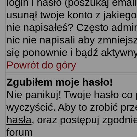
login i hasło (poszukaj email'
usunął twoje konto z jakieg
nie napisałeś? Często admin
nic nie napisali aby zmniej
się ponownie i bądź aktywn
Powrót do góry
Zgubiłem moje hasło!
Nie panikuj! Twoje hasło c
wyczyścić. Aby to zrobić prz
hasła
, oraz postępuj zgodni
forum