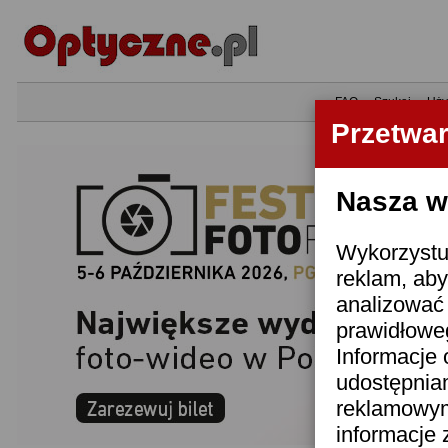
•
FAQ
•
Szukaj
•
Uży
Przetwa
Nasza wi
Wykorzystuj
reklam, aby
analizować 
prawidłoweg
Informacje 
udostępnia
reklamowym
informacje 