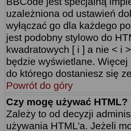
BBCode jest specjalną impl
uzależniona od ustawień do
wyłączać go dla każdego p
jest podobny stylowo do HT
kwadratowych [ i ] a nie < i 
będzie wyświetlane. Więcej
do którego dostaniesz się ze
Powrót do góry
Czy mogę używać HTML?
Zależy to od decyzji adminis
używania HTML'a. Jeżeli mo