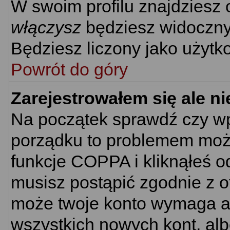
W swoim profilu znajdziesz
włączysz
będziesz widoczny n
Będziesz liczony jako użytko
Powrót do góry
Zarejestrowałem się ale n
Na początek sprawdź czy wpi
porządku to problemem może
funkcje COPPA i kliknąłeś 
musisz postąpić zgodnie z ot
może twoje konto wymaga ak
wszystkich nowych kont, al