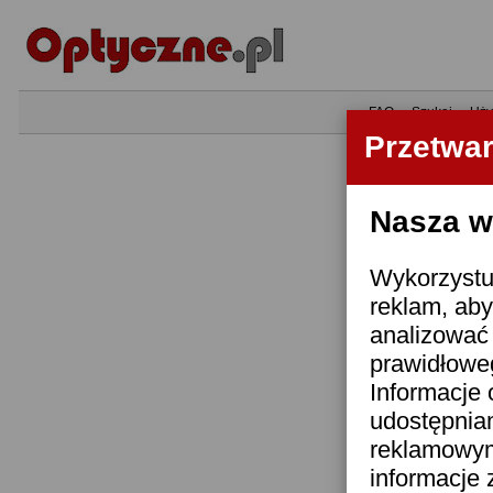
•
FAQ
•
Szukaj
•
Uży
Przetwa
Nasza wi
Wykorzystuj
reklam, aby
analizować 
prawidłoweg
Informacje 
udostępnia
reklamowym
informacje 