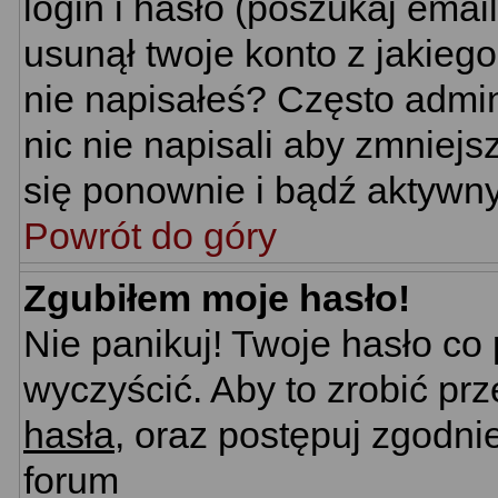
login i hasło (poszukaj email'
usunął twoje konto z jakieg
nie napisałeś? Często admin
nic nie napisali aby zmniej
się ponownie i bądź aktywn
Powrót do góry
Zgubiłem moje hasło!
Nie panikuj! Twoje hasło c
wyczyścić. Aby to zrobić prz
hasła
, oraz postępuj zgodni
forum