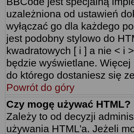
BBCode jest specjalną impl
uzależniona od ustawień do
wyłączać go dla każdego p
jest podobny stylowo do HT
kwadratowych [ i ] a nie < i 
będzie wyświetlane. Więcej
do którego dostaniesz się ze
Powrót do góry
Czy mogę używać HTML?
Zależy to od decyzji adminis
używania HTML'a. Jeżeli mo