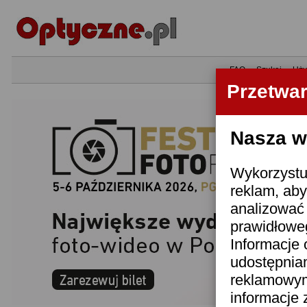
•
FAQ
•
Szukaj
•
Uży
Przetwa
Nasza wi
Wykorzystuj
reklam, aby
analizować 
prawidłoweg
Informacje 
udostępnia
reklamowym
informacje 