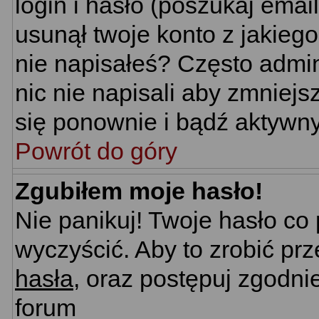
login i hasło (poszukaj email'
usunął twoje konto z jakieg
nie napisałeś? Często admin
nic nie napisali aby zmniej
się ponownie i bądź aktywn
Powrót do góry
Zgubiłem moje hasło!
Nie panikuj! Twoje hasło c
wyczyścić. Aby to zrobić prz
hasła
, oraz postępuj zgodni
forum