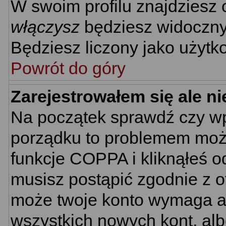
W swoim profilu znajdziesz
włączysz
będziesz widoczny n
Będziesz liczony jako użytko
Powrót do góry
Zarejestrowałem się ale n
Na początek sprawdź czy wpi
porządku to problemem może
funkcje COPPA i kliknąłeś 
musisz postąpić zgodnie z ot
może twoje konto wymaga ak
wszystkich nowych kont, al