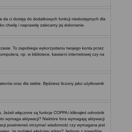
ja da ci dostęp do dodatkowych funkcji niedostępnych dla
ylko chwilę i naprawdę zalecamy jej dokonanie.
sie. To zapobiega wykorzystaniu twojego konta przez
putera, np. w bibliotece, kawiarni internetowej czy na
ratorów oraz dla siebie. Będziesz liczony jako użytkownik
 Jeżeli włączone są funkcje COPPA i kliknąłeś odnośnik
konto wymaga aktywacji? Niektóre fora wymagają aktywacji
tracji powinieneś otrzymać wiadomość czy wymagana jest
eś pewien, że podałeś właściwy adres? Jednym z powodów