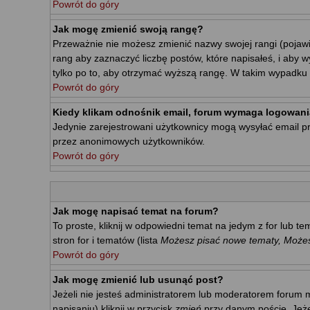
Powrót do góry
Jak mogę zmienić swoją rangę?
Przeważnie nie możesz zmienić nazwy swojej rangi (pojawi
rang aby zaznaczyć liczbę postów, które napisałeś, i aby 
tylko po to, aby otrzymać wyższą rangę. W takim wypadku m
Powrót do góry
Kiedy klikam odnośnik email, forum wymaga logowani
Jedynie zarejestrowani użytkownicy mogą wysyłać email p
przez anonimowych użytkowników.
Powrót do góry
Jak mogę napisać temat na forum?
To proste, kliknij w odpowiedni temat na jedym z for lub 
stron for i tematów (lista
Możesz pisać nowe tematy, Możesz
Powrót do góry
Jak mogę zmienić lub usunąć post?
Jeżeli nie jesteś administratorem lub moderatorem forum m
napisaniu) kliknij w przycisk
zmień
przy danym poście. Jeżel