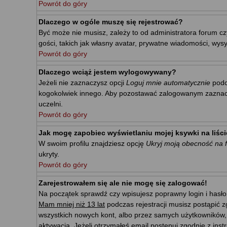
Powrót do góry
Dlaczego w ogóle muszę się rejestrować?
Być może nie musisz, zależy to od administratora forum cz
gości, takich jak własny avatar, prywatne wiadomości, wysy
Powrót do góry
Dlaczego wciąż jestem wylogowywany?
Jeżeli nie zaznaczysz opcji
Loguj mnie automatycznie
podc
kogokolwiek innego. Aby pozostawać zalogowanym zaznacz p
uczelni.
Powrót do góry
Jak mogę zapobiec wyświetlaniu mojej ksywki na liś
W swoim profilu znajdziesz opcję
Ukryj moją obecność na 
ukryty.
Powrót do góry
Zarejestrowałem się ale nie mogę się zalogować!
Na początek sprawdź czy wpisujesz poprawny login i hasło
Mam mniej niż 13 lat
podczas rejestracji musisz postąpić z
wszystkich nowych kont, albo przez samych użytkowników,
aktywacja. Jeżeli otrzymałeś email postępuj zgodnie z ins