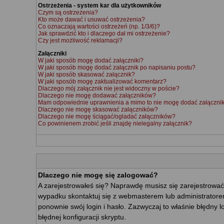
Ostrzeżenia - system kar dla użytkowników
Czym są ostrzeżenia?
Kto może dawać i usuwać ostrzeżenia?
Co oznaczają wartości ostrzeżeń (np. 1/3/6)?
Jak sprawdzić kto i dlaczego dał mi ostrzeżenie?
Czy jest możliwość reklamacji?
Załączniki
W jaki sposób mogę dodać załączniki?
W jaki sposób mogę dodać załącznik po napisaniu postu?
W jaki sposób skasować załącznik?
W jaki sposób mogę zaktualizować komentarz?
Dlaczego mój załącznik nie jest widoczny w poście?
Dlaczego nie mogę dodawać załączników?
Mam odpowiednie uprawnienia a mimo to nie mogę dodać załącznik
Dlaczego nie mogę skasować załączników?
Dlaczego nie mogę ściągać/ogladać załączników?
Co powinienem zrobić jeśli znajdę nielegalny załącznik?
Dlaczego nie mogę się zalogować?
A zarejestrowałeś się? Naprawdę musisz się zarejestrować
wypadku skontaktuj się z webmasterem lub administratorem
ponownie swój login i hasło. Zazwyczaj to właśnie błędny l
błędnej konfiguracji skryptu.