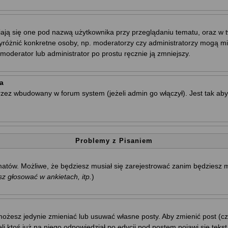
ają się one pod nazwą użytkownika przy przeglądaniu tematu, oraz w t
wyróżnić konkretne osoby, np. moderatorzy czy administratorzy mogą mi
oderator lub administrator po prostu ręcznie ją zmniejszy.
a
rzez wbudowany w forum system (jeżeli admin go włączył). Jest tak a
Problemy z Pisaniem
tematów. Możliwe, że będziesz musiał się zarejestrować zanim będziesz
 głosować w ankietach, itp.
)
ożesz jedynie zmieniać lub usuwać własne posty. Aby zmienić post (cza
i ktoś już na niego odpowiedział po edycji pod postem pojawi się tekst 