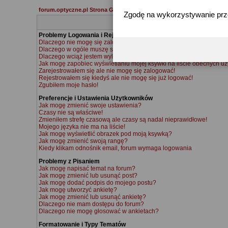
forum.optyczne.pl Strona Główna
Zgodę na wykorzystywanie pr
Problemy Logowania i Rejestracji
Dlaczego nie mogę się zalogować?
Dlaczego w ogóle muszę się rejestrować?
Dlaczego wciąż jestem wylogowywany?
Jak mogę zapobiec wyświetlaniu mojej ksywki na liście obecnych u
Zarejestrowałem się ale nie mogę się zalogować!
Rejestrowałem się kiedyś ale nie mogę się już logować!
Zgubiłem moje hasło!
Preferencje i Ustawienia Użytkowników
Jak mogę zmienić swoje ustawienia?
Czasy nie są właściwe!
Zmieniłem strefę czasową ale czasy są nadal nieprawidłowe!
Mojego języka nie ma na liście!
Jak mogę wyświetlić obrazek pod moją ksywką?
Jak mogę zmienić swoją rangę?
Kiedy klikam odnośnik email, forum wymaga logowania
Problemy z Pisaniem
Jak mogę napisać temat na forum?
Jak mogę zmienić lub usunąć post?
Jak mogę dodać podpis do mojego postu?
Jak mogę utworzyć ankietę?
Jak mogę zmienić lub usunąć ankietę?
Dlaczego nie mam dostępu do forum?
Dlaczego nie mogę głosować w ankietach?
Formatowanie i Typy Tematów