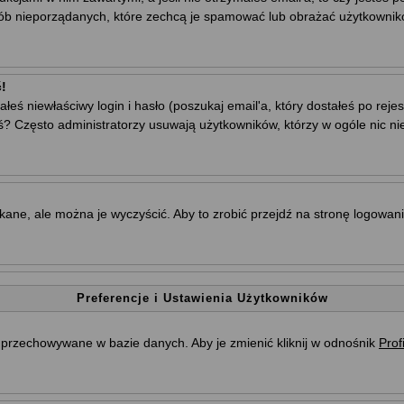
sób nieporządanych, które zechcą je spamować lub obrażać użytkownikó
!
ś niewłaściwy login i hasło (poszukaj email'a, który dostałeś po rejestr
ś? Często administratorzy usuwają użytkowników, którzy w ogóle nic ni
ne, ale można je wyczyścić. Aby to zrobić przejdź na stronę logowania 
Preferencje i Ustawienia Użytkowników
są przechowywane w bazie danych. Aby je zmienić kliknij w odnośnik
Profi