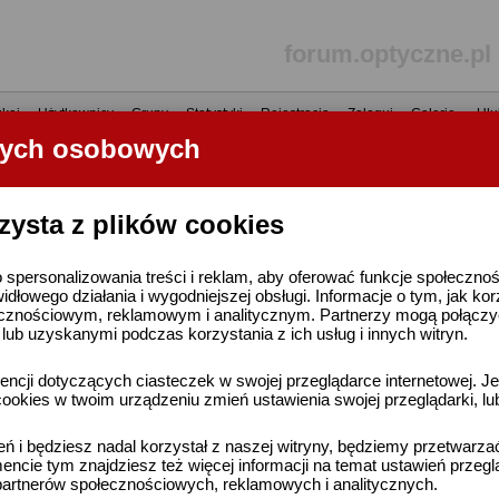
forum.optyczne.pl
kaj
•
Użytkownicy
•
Grupy
•
Statystyki
•
Rejestracja
•
Zaloguj
•
Galerie
•
Ulu
nych osobowych
----- R E K L A M A -----
zysta z plików cookies
 spersonalizowania treści i reklam, aby oferować funkcje społeczno
widłowego działania i wygodniejszej obsługi. Informacje o tym, jak ko
cznościowym, reklamowym i analitycznym. Partnerzy mogą połączyć 
ub uzyskanymi podczas korzystania z ich usług i innych witryn.
ncji dotyczących ciasteczek w swojej przeglądarce internetowej. Je
ookies w twoim urządzeniu zmień ustawienia swojej przeglądarki, lu
ień i będziesz nadal korzystał z naszej witryny, będziemy przetwarz
ncie tym znajdziesz też więcej informacji na temat ustawień przegl
artnerów społecznościowych, reklamowych i analitycznych.