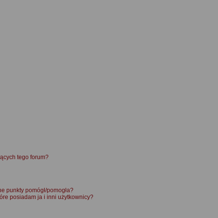
ących tego forum?
ane punkty pomógł/pomogła?
óre posiadam ja i inni użytkownicy?