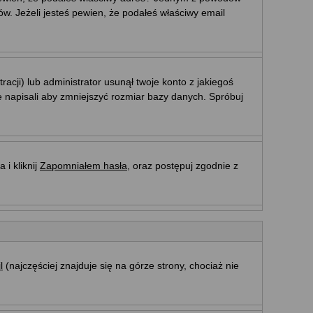
w. Jeżeli jesteś pewien, że podałeś właściwy email
acji) lub administrator usunął twoje konto z jakiegoś
e napisali aby zmniejszyć rozmiar bazy danych. Spróbuj
i kliknij
Zapomniałem hasła
, oraz postępuj zgodnie z
l
(najczęściej znajduje się na górze strony, chociaż nie