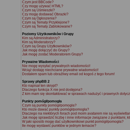
Czym jest BBCode?
Czy mogę używać HTML?
Czym są Uśmieszki?
Czy mogę dodawać Obrazki?
Czym są Ogłoszenia?
Czym są Tematy Przyklejone?
Czym są Tematy Zablokowane?
Poziomy Użytkowników i Grupy
Kim są Administratorzy?
Kim są Moderatorzy?
Czym są Grupy Użytkowników?
Jak mogę dołączyć do Grupy?
Jak mogę zostać Moderatorem Grupy?
Prywatne Wiadomości
Nie mogę wysyłać prywatnych wiadomości!
Wciąż dostaję niechciane prywatne wiadomości!
Dostałem spam lub obraźliwy email od kogoś z tego forum!
Sprawy phpBB 2
Kto napisał ten skrypt?
Dlaczego funkcja X nie jest dostępna?
Z kim mam się skontaktować w sprawach nadużyć i prawnych dotycz
Punkty pomógł/pomogła
Czym są punkty pomógł/pomogła?
Kto może dawać punkty pomógł/pomogła?
Dlaczego na niektórych forach pod moim avatarem nie są wyświetl
Jak mogę sprawdzić liczbę i inne informacje związane z punktami, kt
W jaki sposób mogę dać użytkownikowi punkt pomógł/pomogła?
Ile mogę wystawić punktów w jednym temacie?