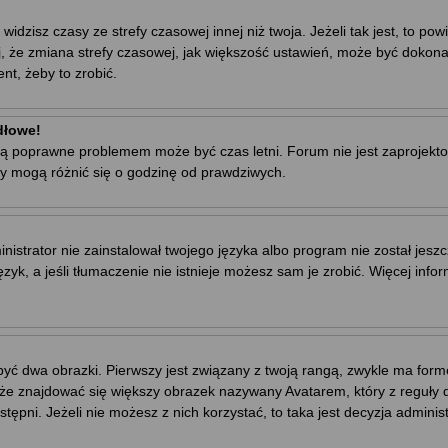
zisz czasy ze strefy czasowej innej niż twoja. Jeżeli tak jest, to powi
, że zmiana strefy czasowej, jak większość ustawień, może być dokona
nt, żeby to zrobić.
dłowe!
ej są poprawne problemem może być czas letni. Forum nie jest zaproje
y mogą różnić się o godzinę od prawdziwych.
trator nie zainstalował twojego języka albo program nie został jeszc
yk, a jeśli tłumaczenie nie istnieje możesz sam je zrobić. Więcej info
yć dwa obrazki. Pierwszy jest związany z twoją rangą, zwykle ma for
że znajdować się większy obrazek nazywany Avatarem, który z reguły dl
stępni. Jeżeli nie możesz z nich korzystać, to taka jest decyzja admini