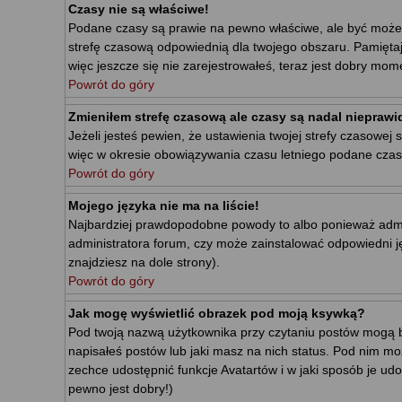
Czasy nie są właściwe!
Podane czasy są prawie na pewno właściwe, ale być może wid
strefę czasową odpowiednią dla twojego obszaru. Pamiętaj
więc jeszcze się nie zarejestrowałeś, teraz jest dobry mome
Powrót do góry
Zmieniłem strefę czasową ale czasy są nadal nieprawi
Jeżeli jesteś pewien, że ustawienia twojej strefy czasow
więc w okresie obowiązywania czasu letniego podane czas
Powrót do góry
Mojego języka nie ma na liście!
Najbardziej prawdopodobne powody to albo ponieważ adminis
administratora forum, czy może zainstalować odpowiedni jęz
znajdziesz na dole strony).
Powrót do góry
Jak mogę wyświetlić obrazek pod moją ksywką?
Pod twoją nazwą użytkownika przy czytaniu postów mogą b
napisałeś postów lub jaki masz na nich status. Pod nim mo
zechce udostępnić funkcje Avatartów i w jaki sposób je udo
pewno jest dobry!)