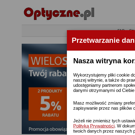
•
FAQ
•
Szu
Przetwarzanie da
Nasza witryna kor
Wykorzystujemy pliki cookie do
naszej witrynie, a także do pra
udostępniamy partnerom społe
danymi otrzymanymi od Ciebie l
Masz możliwość zmiany prefere
zapisywanie przez nas plików c
Jeżeli nie zmienisz tych ustaw
Polityką Prywatności
. W dokume
twoich danych przez naszych p