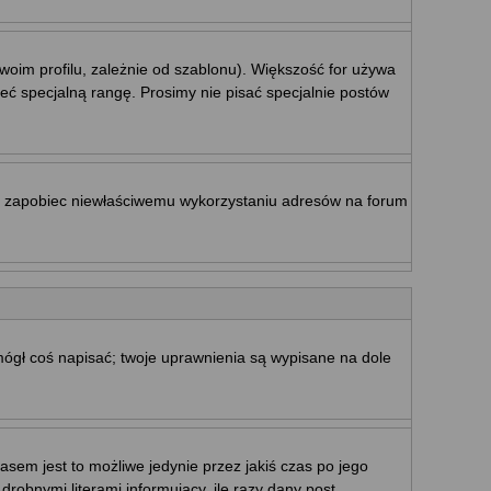
woim profilu, zależnie od szablonu). Większość for używa
eć specjalną rangę. Prosimy nie pisać specjalnie postów
by zapobiec niewłaściwemu wykorzystaniu adresów na forum
 mógł coś napisać; twoje uprawnienia są wypisane na dole
sem jest to możliwe jedynie przez jakiś czas po jego
drobnymi literami informujący, ile razy dany post