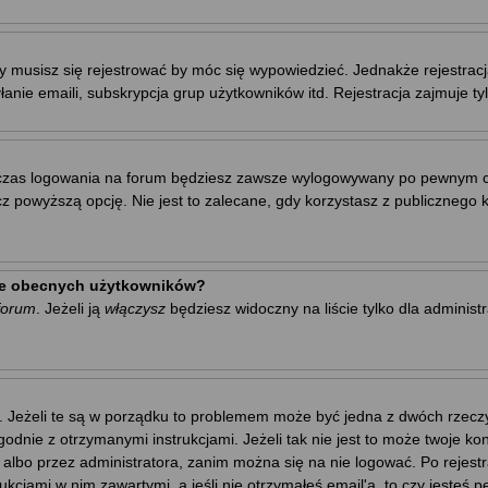
y musisz się rejestrować by móc się wypowiedzieć. Jednakże rejestrac
łanie emaili, subskrypcja grup użytkowników itd. Rejestracja zajmuje t
zas logowania na forum będziesz zawsze wylogowywany po pewnym cza
owyższą opcję. Nie jest to zalecane, gdy korzystasz z publicznego kom
cie obecnych użytkowników?
forum
. Jeżeli ją
włączysz
będziesz widoczny na liście tylko dla administ
. Jeżeli te są w porządku to problemem może być jedna z dwóch rzeczy.
godnie z otrzymanymi instrukcjami. Jeżeli tak nie jest to może twoje 
 albo przez administratora, zanim można się na nie logować. Po rejes
trukcjami w nim zawartymi, a jeśli nie otrzymałeś email'a, to czy jest