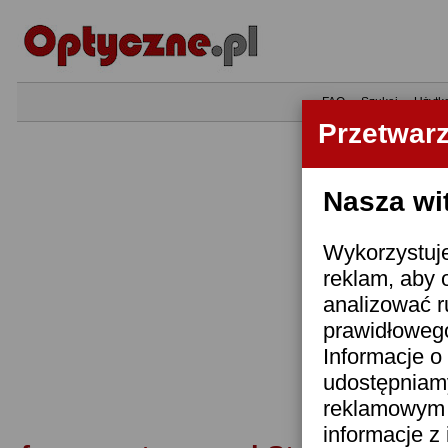
•
FAQ
•
Szukaj
•
Użytk
Przetwar
Nasza wi
Wykorzystuje
reklam, aby 
analizować r
prawidłowego
Informacje o 
udostępniam
reklamowym i
informacje z