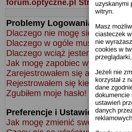
forum.optyczne.pl Strona Główn
uzyskanymi p
witryn.
Problemy Logowania i Rejestra
Masz możliwo
Dlaczego nie mogę się zalogowa
ciasteczek w
Dlaczego w ogóle muszę się rej
nie wyrażasz
cookies w tw
Dlaczego wciąż jestem wylogow
przeglądarki
Jak mogę zapobiec wyświetlaniu 
Zarejestrowałem się ale nie mog
Jeżeli nie z
korzystał z 
Rejestrowałem się kiedyś ale nie
dane zgodni
Zgubiłem moje hasło!
dokumencie t
ustawień prz
danych prze
Preferencje i Ustawienia Użyt
reklamowych 
Jak mogę zmienić swoje ustawie