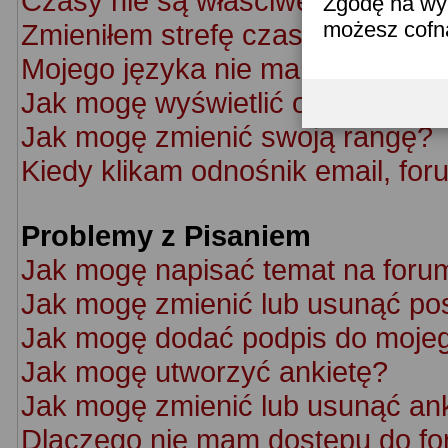
Czasy nie są właściwe!
Zgodę na wyk
możesz cofn
Zmieniłem strefę czasową ale cz
Mojego języka nie ma na liście!
Jak mogę wyświetlić obrazek po
Jak mogę zmienić swoją rangę?
Kiedy klikam odnośnik email, f
Problemy z Pisaniem
Jak mogę napisać temat na foru
Jak mogę zmienić lub usunąć po
Jak mogę dodać podpis do moje
Jak mogę utworzyć ankietę?
Jak mogę zmienić lub usunąć an
Dlaczego nie mam dostępu do f