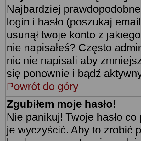
Najbardziej prawdopodobne 
login i hasło (poszukaj email'
usunął twoje konto z jakieg
nie napisałeś? Często admin
nic nie napisali aby zmniej
się ponownie i bądź aktywn
Powrót do góry
Zgubiłem moje hasło!
Nie panikuj! Twoje hasło c
je wyczyścić. Aby to zrobić p