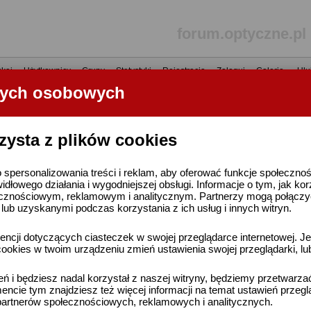
forum.optyczne.pl
kaj
•
Użytkownicy
•
Grupy
•
Statystyki
•
Rejestracja
•
Zaloguj
•
Galerie
•
Ulu
nych osobowych
----- R E K L A M A -----
zysta z plików cookies
 spersonalizowania treści i reklam, aby oferować funkcje społeczno
widłowego działania i wygodniejszej obsługi. Informacje o tym, jak ko
cznościowym, reklamowym i analitycznym. Partnerzy mogą połączyć 
ub uzyskanymi podczas korzystania z ich usług i innych witryn.
ncji dotyczących ciasteczek w swojej przeglądarce internetowej. Je
ookies w twoim urządzeniu zmień ustawienia swojej przeglądarki, lu
ień i będziesz nadal korzystał z naszej witryny, będziemy przetwarz
ncie tym znajdziesz też więcej informacji na temat ustawień przegl
artnerów społecznościowych, reklamowych i analitycznych.