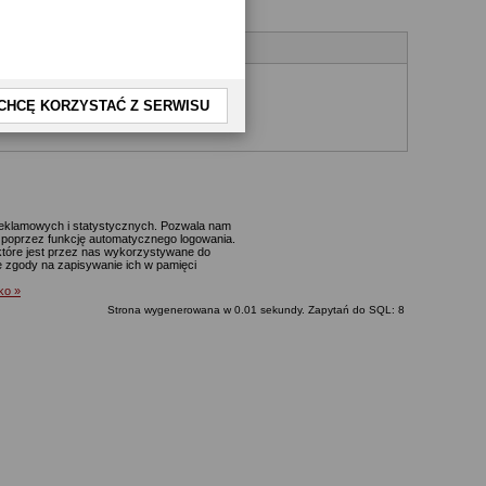
CHCĘ KORZYSTAĆ Z SERWISU
yjnego.
 reklamowych i statystycznych. Pozwala nam
p. poprzez funkcję automatycznego logowania.
które jest przez nas wykorzystywane do
ie zgody na zapisywanie ich w pamięci
lko »
Strona wygenerowana w 0.01 sekundy. Zapytań do SQL: 8