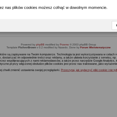
zez nas plików cookies możesz cofnąć w dowolnym momencie.
Informacja
Dostęp do tej części forum wymaga zalogowania się.
nie jesteś jeszcze zarejestrowany, kliknij
Tutaj
żeby przejść do formularza rejestrac
Powered by
phpBB
modified by
Przemo
© 2003 phpBB Group
Template
FIsilverBrown
v 0.2 modified by Nasedo. Done by
Forum Wielotematyczne
s, które są zapisywane na Twoim komputerze. Technologia ta jest wykorzystywana w celach
 dostarczać im odpowiednie treści oraz reklamy, a także ułatwia korzystanie z serwisu, n
rzez współpracujących z nami reklamodawców, a także przez narzędzie Google Analytics, 
ptyczne.pl przy włączonej obsłudze plików cookies jest przez nas traktowane, jako wyrażen
j chwili zmienić ustawienia swojej przeglądarki.
Przeczytaj, jak wyłączyć pliki cookie i nie ty