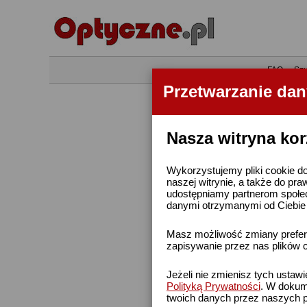
•
FAQ
•
Szu
Przetwarzanie da
Nasza witryna kor
Wykorzystujemy pliki cookie do
naszej witrynie, a także do pra
udostępniamy partnerom społe
danymi otrzymanymi od Ciebie l
Masz możliwość zmiany prefere
zapisywanie przez nas plików c
Jeżeli nie zmienisz tych ustaw
Polityką Prywatności
. W dokume
twoich danych przez naszych p