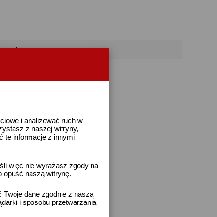
bione tematy
ściowe i analizować ruch w
rzystasz z naszej witryny,
te informacje z innymi
śli więc nie wyrażasz zgody na
b opuść naszą witrynę.
ać Twoje dane zgodnie z naszą
ądarki i sposobu przetwarzania