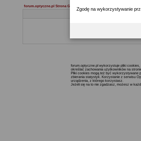
forum.optyczne.pl Strona Główna
Zgodę na wykorzystywanie pr
Jeżeli 
forum.optyczne.pl wykorzystuje pliki cookie
określać zachowania użytkowników na stronie,
Pliki cookies mogą też być wykorzystywane p
zbierania statystyk. Korzystanie z serwisu O
urządzenia, z którego korzystasz.
Jeżeli się na to nie zgadzasz, możesz w każde