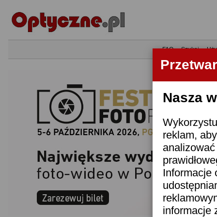
•
FAQ
•
Szukaj
•
Uży
Przetwa
Nasza wi
Wykorzystuj
reklam, aby
analizować 
prawidłoweg
Informacje 
udostępnia
reklamowym
informacje 