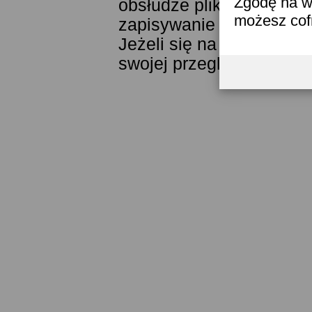
Zgodę na w
obsłudze plików cookies
możesz co
zapisywanie ich w pamięc
Jeżeli się na to nie zga
swojej przeglądarki.
Prze