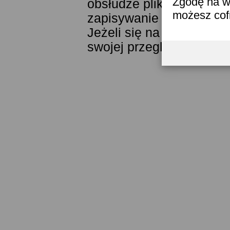
Zgodę na w
obsłudze plików cookies
możesz co
zapisywanie ich w pamięc
Jeżeli się na to nie zga
swojej przeglądarki.
Prze