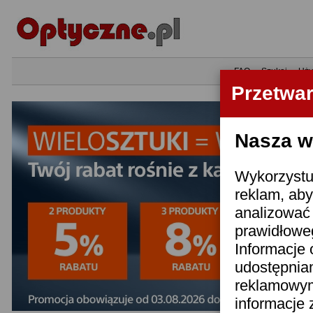
•
FAQ
•
Szukaj
•
Uży
Przetwa
Nasza wi
Wykorzystuj
reklam, aby
analizować 
prawidłoweg
Informacje 
udostępnia
reklamowym
informacje 