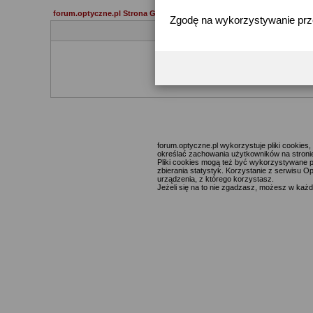
forum.optyczne.pl Strona Główna
Zgodę na wykorzystywanie pr
Jeżeli 
forum.optyczne.pl wykorzystuje pliki cookie
określać zachowania użytkowników na stronie,
Pliki cookies mogą też być wykorzystywane p
zbierania statystyk. Korzystanie z serwisu O
urządzenia, z którego korzystasz.
Jeżeli się na to nie zgadzasz, możesz w każde