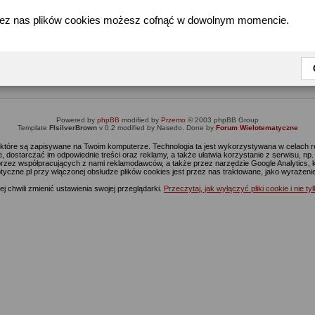
zez nas plików cookies możesz cofnąć w dowolnym momencie.
Informacja
Dostęp do tej części forum wymaga zalogowania się.
nie jesteś jeszcze zarejestrowany, kliknij
Tutaj
żeby przejść do formularza rejestrac
Powered by
phpBB
modified by
Przemo
© 2003 phpBB Group
Template
FIsilverBrown
v 0.2 modified by Nasedo. Done by
Forum Wielotematyczne
s, które są zapisywane na Twoim komputerze. Technologia ta jest wykorzystywana w celach
 dostarczać im odpowiednie treści oraz reklamy, a także ułatwia korzystanie z serwisu, n
rzez współpracujących z nami reklamodawców, a także przez narzędzie Google Analytics, 
ptyczne.pl przy włączonej obsłudze plików cookies jest przez nas traktowane, jako wyrażen
j chwili zmienić ustawienia swojej przeglądarki.
Przeczytaj, jak wyłączyć pliki cookie i nie ty