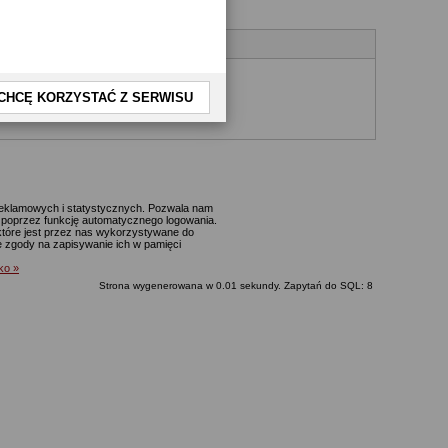
CHCĘ KORZYSTAĆ Z SERWISU
yjnego.
 reklamowych i statystycznych. Pozwala nam
p. poprzez funkcję automatycznego logowania.
które jest przez nas wykorzystywane do
ie zgody na zapisywanie ich w pamięci
lko »
Strona wygenerowana w 0.01 sekundy. Zapytań do SQL: 8