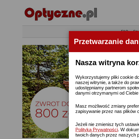
•
FAQ
•
Szu
Przetwarzanie da
Nasza witryna kor
Wykorzystujemy pliki cookie do
naszej witrynie, a także do pra
udostępniamy partnerom społe
danymi otrzymanymi od Ciebie l
Masz możliwość zmiany prefere
zapisywanie przez nas plików c
Jeżeli nie zmienisz tych ustaw
Polityką Prywatności
. W dokume
twoich danych przez naszych p