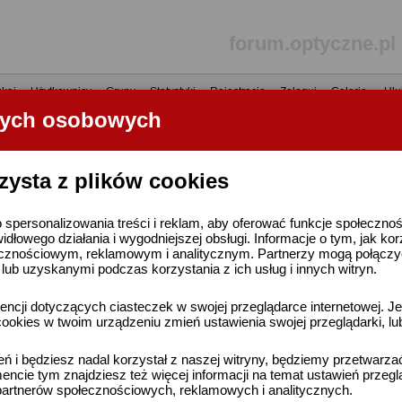
forum.optyczne.pl
kaj
•
Użytkownicy
•
Grupy
•
Statystyki
•
Rejestracja
•
Zaloguj
•
Galerie
•
Ulu
nych osobowych
----- R E K L A M A -----
zysta z plików cookies
 spersonalizowania treści i reklam, aby oferować funkcje społeczno
widłowego działania i wygodniejszej obsługi. Informacje o tym, jak ko
cznościowym, reklamowym i analitycznym. Partnerzy mogą połączyć 
ub uzyskanymi podczas korzystania z ich usług i innych witryn.
ncji dotyczących ciasteczek w swojej przeglądarce internetowej. Je
ookies w twoim urządzeniu zmień ustawienia swojej przeglądarki, lu
ień i będziesz nadal korzystał z naszej witryny, będziemy przetwarz
ncie tym znajdziesz też więcej informacji na temat ustawień przegl
artnerów społecznościowych, reklamowych i analitycznych.