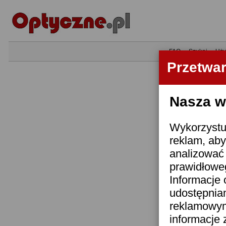
•
FAQ
•
Szukaj
•
Uży
Przetwa
Nasza wi
Wykorzystuj
reklam, aby
analizować 
prawidłoweg
Informacje 
udostępnia
reklamowym
informacje 