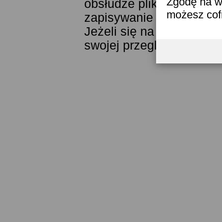
Zgodę na w
obsłudze plików cookies
możesz co
zapisywanie ich w pamięc
Jeżeli się na to nie zga
swojej przeglądarki.
Prze