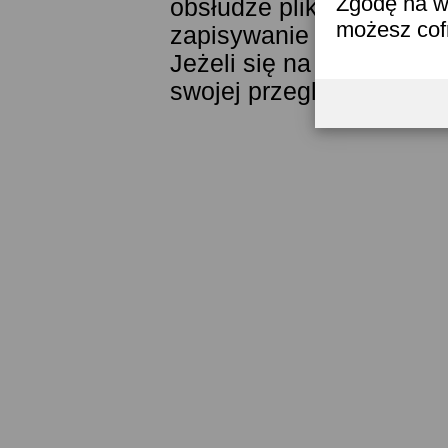
Zgodę na w
obsłudze plików cookies
możesz co
zapisywanie ich w pamięc
Jeżeli się na to nie zga
swojej przeglądarki.
Prze