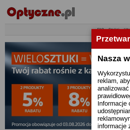
•
FAQ
•
Szukaj
•
Uży
Przetwa
Nasza wi
Wykorzystuj
reklam, aby
analizować 
prawidłoweg
Informacje 
udostępnia
reklamowym
informacje 