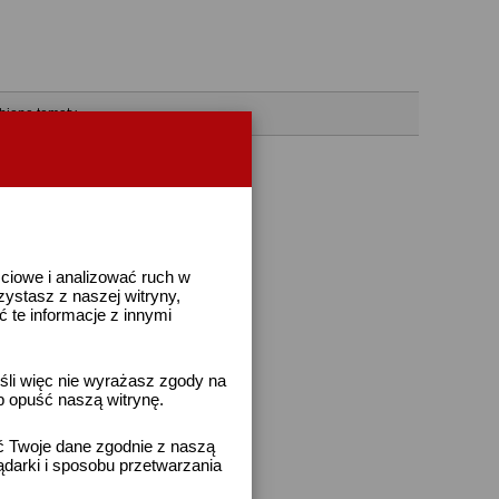
bione tematy
ściowe i analizować ruch w
rzystasz z naszej witryny,
te informacje z innymi
śli więc nie wyrażasz zgody na
b opuść naszą witrynę.
ać Twoje dane zgodnie z naszą
ądarki i sposobu przetwarzania