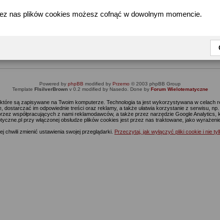
zez nas plików cookies możesz cofnąć w dowolnym momencie.
Informacja
Dostęp do tej części forum wymaga zalogowania się.
nie jesteś jeszcze zarejestrowany, kliknij
Tutaj
żeby przejść do formularza rejestrac
Powered by
phpBB
modified by
Przemo
© 2003 phpBB Group
Template
FIsilverBrown
v 0.2 modified by Nasedo. Done by
Forum Wielotematyczne
s, które są zapisywane na Twoim komputerze. Technologia ta jest wykorzystywana w celach
 dostarczać im odpowiednie treści oraz reklamy, a także ułatwia korzystanie z serwisu, n
rzez współpracujących z nami reklamodawców, a także przez narzędzie Google Analytics, 
ptyczne.pl przy włączonej obsłudze plików cookies jest przez nas traktowane, jako wyrażen
j chwili zmienić ustawienia swojej przeglądarki.
Przeczytaj, jak wyłączyć pliki cookie i nie ty