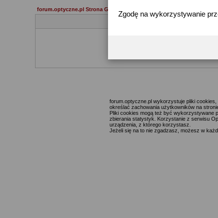
forum.optyczne.pl Strona Główna
Zgodę na wykorzystywanie pr
Jeżeli 
forum.optyczne.pl wykorzystuje pliki cookie
określać zachowania użytkowników na stronie,
Pliki cookies mogą też być wykorzystywane p
zbierania statystyk. Korzystanie z serwisu O
urządzenia, z którego korzystasz.
Jeżeli się na to nie zgadzasz, możesz w każde