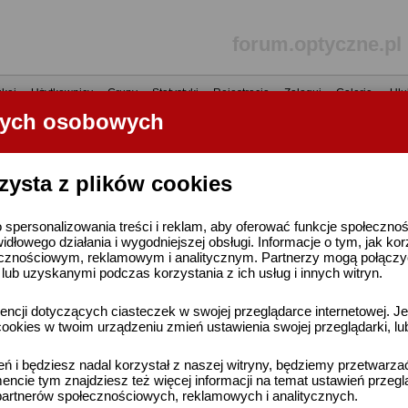
forum.optyczne.pl
kaj
•
Użytkownicy
•
Grupy
•
Statystyki
•
Rejestracja
•
Zaloguj
•
Galerie
•
Ulu
nych osobowych
----- R E K L A M A -----
zysta z plików cookies
 spersonalizowania treści i reklam, aby oferować funkcje społeczno
widłowego działania i wygodniejszej obsługi. Informacje o tym, jak ko
cznościowym, reklamowym i analitycznym. Partnerzy mogą połączyć 
ub uzyskanymi podczas korzystania z ich usług i innych witryn.
ncji dotyczących ciasteczek w swojej przeglądarce internetowej. Je
ookies w twoim urządzeniu zmień ustawienia swojej przeglądarki, lu
ień i będziesz nadal korzystał z naszej witryny, będziemy przetwarz
ncie tym znajdziesz też więcej informacji na temat ustawień przegl
artnerów społecznościowych, reklamowych i analitycznych.