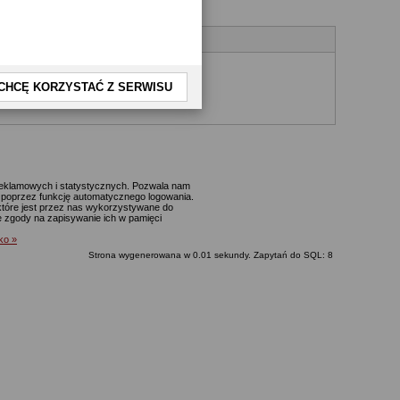
CHCĘ KORZYSTAĆ Z SERWISU
yjnego.
 reklamowych i statystycznych. Pozwala nam
p. poprzez funkcję automatycznego logowania.
które jest przez nas wykorzystywane do
ie zgody na zapisywanie ich w pamięci
lko »
Strona wygenerowana w 0.01 sekundy. Zapytań do SQL: 8