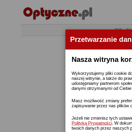
•
FAQ
•
Szu
Przetwarzanie da
Nasza witryna kor
Wykorzystujemy pliki cookie do
naszej witrynie, a także do pra
udostępniamy partnerom społe
danymi otrzymanymi od Ciebie l
Masz możliwość zmiany prefere
zapisywanie przez nas plików c
Jeżeli nie zmienisz tych ustaw
Polityką Prywatności
. W dokume
twoich danych przez naszych p