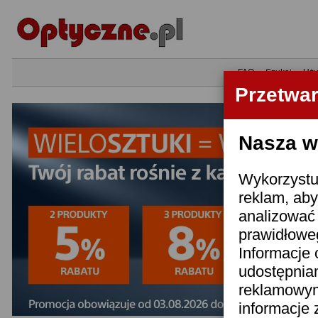
•
FAQ
•
Szukaj
•
Uży
Przetwa
Nasza wi
Wykorzystuj
reklam, aby
analizować 
prawidłoweg
Informacje 
udostępnia
reklamowym
informacje 