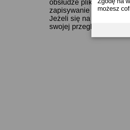
Zgodę na w
obsłudze plików cookies
możesz co
zapisywanie ich w pamięc
Jeżeli się na to nie zga
swojej przeglądarki.
Prze