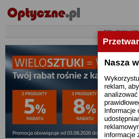
•
FAQ
•
Szukaj
•
Uży
Przetwa
Nasza wi
Wykorzystuj
reklam, aby
analizować 
prawidłoweg
Informacje 
udostępnia
reklamowym
informacje 