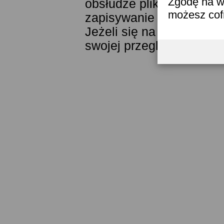
Zgodę na w
obsłudze plików cookies
możesz co
zapisywanie ich w pamięc
Jeżeli się na to nie zga
swojej przeglądarki.
Prze