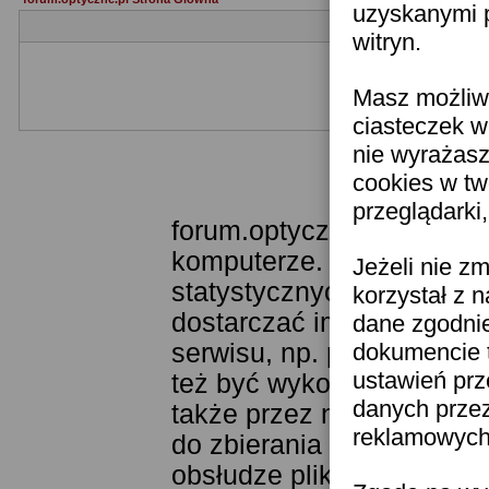
uzyskanymi p
witryn.
Masz możliwo
Jeżeli nie jesteś je
ciasteczek w
nie wyrażasz
cookies w tw
Templat
przeglądarki
forum.optyczne.pl wykorzy
komputerze. Technologia 
Jeżeli nie z
statystycznych. Pozwala 
korzystał z 
dostarczać im odpowiednie
dane zgodni
serwisu, np. poprzez fun
dokumencie t
ustawień prz
też być wykorzystywane 
danych prze
także przez narzędzie Goo
reklamowych 
do zbierania statystyk. K
obsłudze plików cookies j