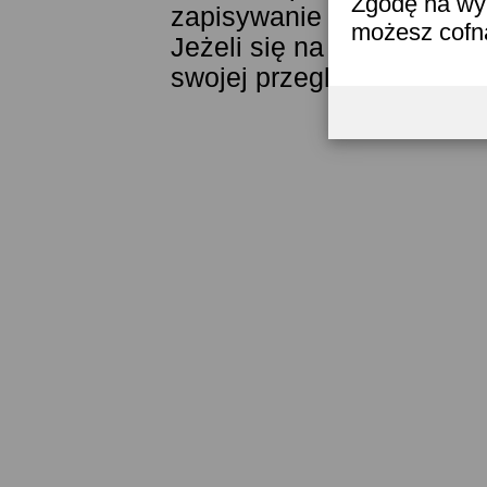
Zgodę na wyk
zapisywanie ich w pamięci
możesz cofn
Jeżeli się na to nie zgad
swojej przeglądarki.
Przec