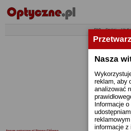
•
FAQ
•
Szukaj
•
Użytk
Przetwar
Nasza wi
Wykorzystuje
reklam, aby 
analizować r
prawidłowego
Informacje o 
udostępniam
reklamowym i
informacje z
forum.optyczne.pl Strona Główna