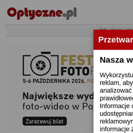
•
FAQ
•
Szukaj
•
Uży
Przetwa
Nasza wi
Wykorzystuj
reklam, aby
analizować 
prawidłoweg
Informacje 
udostępnia
reklamowym
informacje 