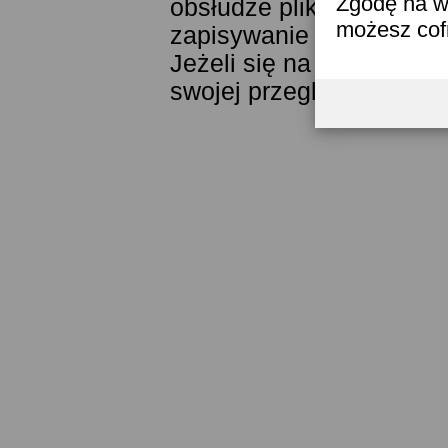
Zgodę na w
obsłudze plików cookies
możesz co
zapisywanie ich w pamięc
Jeżeli się na to nie zga
swojej przeglądarki.
Prze