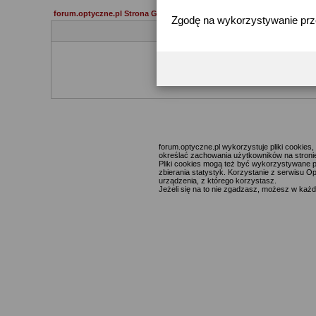
forum.optyczne.pl Strona Główna
Zgodę na wykorzystywanie pr
Jeżeli 
forum.optyczne.pl wykorzystuje pliki cookie
określać zachowania użytkowników na stronie,
Pliki cookies mogą też być wykorzystywane p
zbierania statystyk. Korzystanie z serwisu O
urządzenia, z którego korzystasz.
Jeżeli się na to nie zgadzasz, możesz w każde