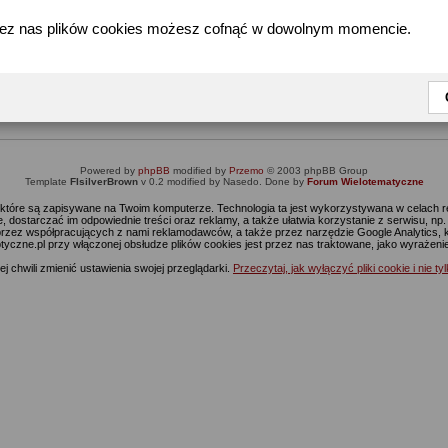
zez nas plików cookies możesz cofnąć w dowolnym momencie.
Informacja
Dostęp do tej części forum wymaga zalogowania się.
nie jesteś jeszcze zarejestrowany, kliknij
Tutaj
żeby przejść do formularza rejestrac
Powered by
phpBB
modified by
Przemo
© 2003 phpBB Group
Template
FIsilverBrown
v 0.2 modified by Nasedo. Done by
Forum Wielotematyczne
s, które są zapisywane na Twoim komputerze. Technologia ta jest wykorzystywana w celach
 dostarczać im odpowiednie treści oraz reklamy, a także ułatwia korzystanie z serwisu, n
rzez współpracujących z nami reklamodawców, a także przez narzędzie Google Analytics, 
ptyczne.pl przy włączonej obsłudze plików cookies jest przez nas traktowane, jako wyrażen
j chwili zmienić ustawienia swojej przeglądarki.
Przeczytaj, jak wyłączyć pliki cookie i nie ty