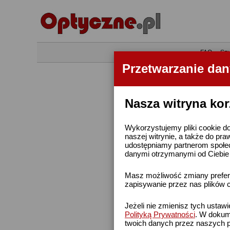
•
FAQ
•
Szu
Przetwarzanie da
Nasza witryna kor
Wykorzystujemy pliki cookie do
naszej witrynie, a także do pra
udostępniamy partnerom społe
danymi otrzymanymi od Ciebie l
Masz możliwość zmiany prefere
zapisywanie przez nas plików c
Jeżeli nie zmienisz tych ustaw
Polityką Prywatności
. W dokume
twoich danych przez naszych p