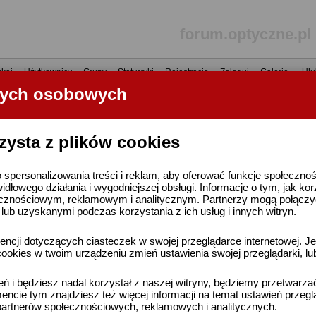
forum.optyczne.pl
kaj
•
Użytkownicy
•
Grupy
•
Statystyki
•
Rejestracja
•
Zaloguj
•
Galerie
•
Ulu
nych osobowych
----- R E K L A M A -----
zysta z plików cookies
 spersonalizowania treści i reklam, aby oferować funkcje społeczno
widłowego działania i wygodniejszej obsługi. Informacje o tym, jak ko
cznościowym, reklamowym i analitycznym. Partnerzy mogą połączyć 
ub uzyskanymi podczas korzystania z ich usług i innych witryn.
ncji dotyczących ciasteczek w swojej przeglądarce internetowej. Je
ookies w twoim urządzeniu zmień ustawienia swojej przeglądarki, lu
ień i będziesz nadal korzystał z naszej witryny, będziemy przetwarz
ncie tym znajdziesz też więcej informacji na temat ustawień przegl
artnerów społecznościowych, reklamowych i analitycznych.