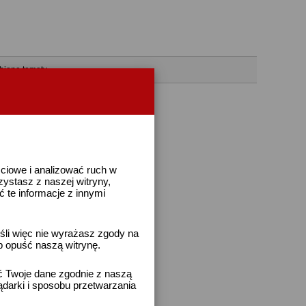
bione tematy
ściowe i analizować ruch w
rzystasz z naszej witryny,
te informacje z innymi
śli więc nie wyrażasz zgody na
b opuść naszą witrynę.
ać Twoje dane zgodnie z naszą
ądarki i sposobu przetwarzania