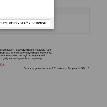
CHCĘ KORZYSTAĆ Z SERWISU
yjnego.
 reklamowych i statystycznych. Pozwala nam
p. poprzez funkcję automatycznego logowania.
które jest przez nas wykorzystywane do
ie zgody na zapisywanie ich w pamięci
lko »
Strona wygenerowana w 0.01 sekundy. Zapytań do SQL: 8