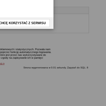
CHCĘ KORZYSTAĆ Z SERWISU
yjnego.
 reklamowych i statystycznych. Pozwala nam
p. poprzez funkcję automatycznego logowania.
które jest przez nas wykorzystywane do
ie zgody na zapisywanie ich w pamięci
lko »
Strona wygenerowana w 0.01 sekundy. Zapytań do SQL: 8