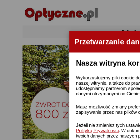
•
FAQ
•
Szu
Przetwarzanie da
Nasza witryna kor
Wykorzystujemy pliki cookie do
naszej witrynie, a także do pra
udostępniamy partnerom społe
danymi otrzymanymi od Ciebie l
Masz możliwość zmiany prefere
zapisywanie przez nas plików c
Jeżeli nie zmienisz tych ustaw
Polityką Prywatności
. W dokume
twoich danych przez naszych p