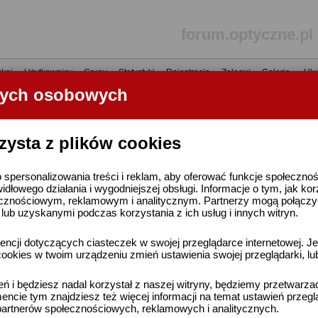
forum.optyczne.pl
kaj
•
Użytkownicy
•
Grupy
•
Statystyki
•
Rejestracja
•
Zaloguj
•
Galerie
•
Ulu
nych osobowych
----- R E K L A M A -----
zysta z plików cookies
 spersonalizowania treści i reklam, aby oferować funkcje społeczno
widłowego działania i wygodniejszej obsługi. Informacje o tym, jak ko
cznościowym, reklamowym i analitycznym. Partnerzy mogą połączyć 
ub uzyskanymi podczas korzystania z ich usług i innych witryn.
ncji dotyczących ciasteczek w swojej przeglądarce internetowej. Je
ookies w twoim urządzeniu zmień ustawienia swojej przeglądarki, lu
ień i będziesz nadal korzystał z naszej witryny, będziemy przetwarz
ncie tym znajdziesz też więcej informacji na temat ustawień przegl
artnerów społecznościowych, reklamowych i analitycznych.