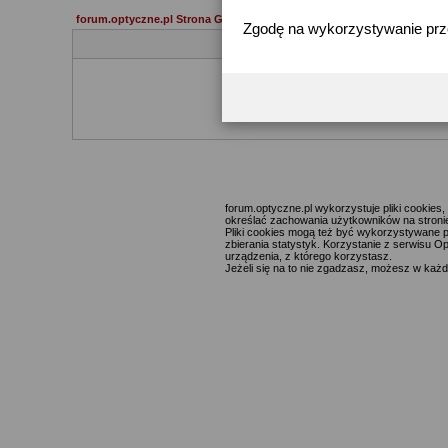
forum.optyczne.pl Strona Główna
Zgodę na wykorzystywanie pr
Jeżeli 
forum.optyczne.pl wykorzystuje pliki cookie
określać zachowania użytkowników na stronie,
Pliki cookies mogą też być wykorzystywane p
zbierania statystyk. Korzystanie z serwisu O
urządzenia, z którego korzystasz.
Jeżeli się na to nie zgadzasz, możesz w każde