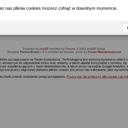
zez nas plików cookies możesz cofnąć w dowolnym momencie.
Informacja
Dostęp do tej części forum wymaga zalogowania się.
nie jesteś jeszcze zarejestrowany, kliknij
Tutaj
żeby przejść do formularza rejestrac
Powered by
phpBB
modified by
Przemo
© 2003 phpBB Group
Template
FIsilverBrown
v 0.2 modified by Nasedo. Done by
Forum Wielotematyczne
s, które są zapisywane na Twoim komputerze. Technologia ta jest wykorzystywana w celach
 dostarczać im odpowiednie treści oraz reklamy, a także ułatwia korzystanie z serwisu, n
rzez współpracujących z nami reklamodawców, a także przez narzędzie Google Analytics, 
ptyczne.pl przy włączonej obsłudze plików cookies jest przez nas traktowane, jako wyrażen
j chwili zmienić ustawienia swojej przeglądarki.
Przeczytaj, jak wyłączyć pliki cookie i nie ty